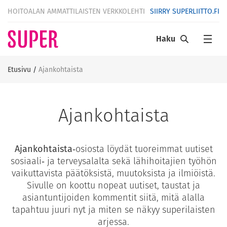
HOITOALAN AMMATTILAISTEN VERKKOLEHTI
SIIRRY SUPERLIITTO.FI
Haku
Etusivu
/
Ajankohtaista
Ajankohtaista
Ajankohtaista
‑osiosta löydät tuoreimmat uutiset
sosiaali‑ ja terveysalalta sekä lähihoitajien työhön
vaikuttavista päätöksistä, muutoksista ja ilmiöistä.
Sivulle on koottu nopeat uutiset, taustat ja
asiantuntijoiden kommentit siitä, mitä alalla
tapahtuu juuri nyt ja miten se näkyy superilaisten
arjessa.