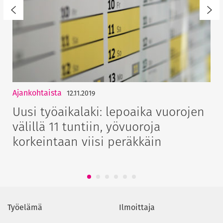
Ajankohtaista
12.11.2019
Uusi työaikalaki: lepoaika vuorojen
välillä 11 tuntiin, yövuoroja
korkeintaan viisi peräkkäin
1
2
3
4
5
6
Työelämä
Ilmoittaja