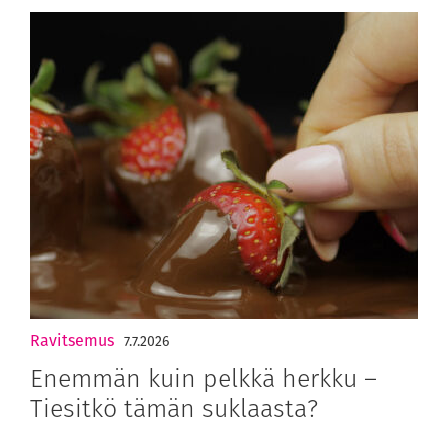
Ravitsemus
7.7.2026
Enemmän kuin pelkkä herkku –
Tiesitkö tämän suklaasta?