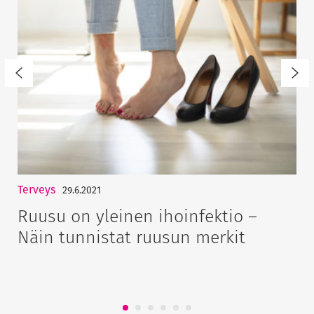
Terveys
29.6.2021
Ruusu on yleinen ihoinfektio –
Näin tunnistat ruusun merkit
1
2
3
4
5
6