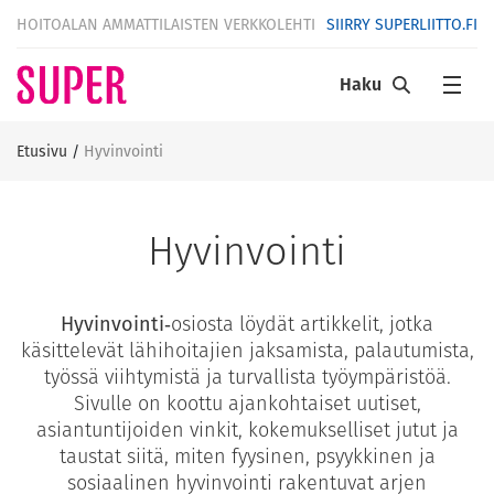
HOITOALAN AMMATTILAISTEN VERKKOLEHTI
SIIRRY SUPERLIITTO.FI
Haku
Etusivu
/
Hyvinvointi
Hyvinvointi
Hyvinvointi
‑osiosta löydät artikkelit, jotka
käsittelevät lähihoitajien jaksamista, palautumista,
työssä viihtymistä ja turvallista työympäristöä.
Sivulle on koottu ajankohtaiset uutiset,
asiantuntijoiden vinkit, kokemukselliset jutut ja
taustat siitä, miten fyysinen, psyykkinen ja
sosiaalinen hyvinvointi rakentuvat arjen