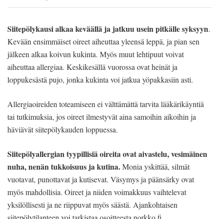
Siitepölykausi alkaa keväällä ja jatkuu usein pitkälle syksyyn
.
Kevään ensimmäiset oireet aiheuttaa yleensä leppä, ja pian sen
jälkeen alkaa koivun kukinta. Myös muut lehtipuut voivat
aiheuttaa allergiaa. Keskikesällä vuorossa ovat heinät ja
loppukesästä pujo, jonka kukinta voi jatkua yöpakkasiin asti.
Allergiaoireiden toteamiseen ei välttämättä tarvita lääkärikäyntiä
tai tutkimuksia, jos oireet ilmestyvät aina samoihin aikoihin ja
häviävät siitepölykauden loppuessa.
Siitepölyallergian tyypillisiä oireita ovat aivastelu, vesimäinen
nuha, nenän tukkoisuus ja kutina.
Monia yskittää, silmät
vuotavat, punottavat ja kutisevat. Väsymys ja päänsärky ovat
myös mahdollisia. Oireet ja niiden voimakkuus vaihtelevat
yksilöllisesti ja ne riippuvat myös säästä. Ajankohtaisen
siitepölytilanteen voi tarkistaa osoitteesta norkko.fi.