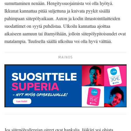
sumuttaminen nenään. Hengityssuojaimista voi olla hyötyä.
Ikkunat kannattaa pitää suljettuna ja kuivata pyykit sisällä
pahimpaan siitepölyaikaan. Auton ja kodin ilmastointilaitteiden
suodattimet on syytä puhdistaa. Ulkoilu kannattaa ajoittaa
aikaiseen aamuun tai iltamyöhään, jolloin siitepölypitoisuudet ovat
matalampia. Tuulisella säällä ulkoilua voi olla hyvä välttää.
MAINOS
Jos siitepölyallergian oireet ovat hankalia, lääkäri voi ohjata