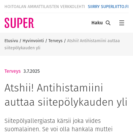
HOITOALAN AMMATTILAISTEN VERKKOLEHTI
SIIRRY SUPERLIITTO.FI
Haku
Etusivu
/
Hyvinvointi
/
Terveys
/
Atshii! Antihistamiini auttaa
siitepölykauden yli
Terveys
3.7.2025
Atshii! Antihistamiini
auttaa siitepölykauden yli
Siitepölyallergiasta kärsii joka viides
suomalainen. Se voi olla hankala muttei