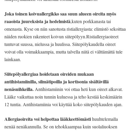
Joka toinen koivuallergikko saa suun alueen oireita myös
raaoista juureksista ja hedelmistä
,kuten porkkanasta tai
omenasta. Kyse on niin sanotusta ristiallergiasta: elimistö sekoittaa
näiden ruokien rakenteet koivun siitepölyyn.Ristiallergiaoireet
tuntuvat suussa, nielussa ja huulissa. Siitepölykaudella oireet
voivat olla voimakkaampia, mutta talvella niitä ei välttämättä tule
lainkaan.
Siitepölyallergiaa hoidetaan oireiden mukaan
antihistamiinilla, silmätipoilla ja kortisonia sisältävillä
nenäsuihkeilla.
Antihistamiinin voi ottaa heti kun oireet alkavat.
Lääke vaikuttaa noin tunnin kuluessa ja teho kestää keskimäärin
12 tuntia. Antihistamiinia voi käyttää koko siitepölykauden ajan.
Allergiaoireita voi helpottaa lääkkeettömästi
huuhtelemalla
nenää nenäkannulla. Se on tehokkaampaa kuin suolaliuoksen