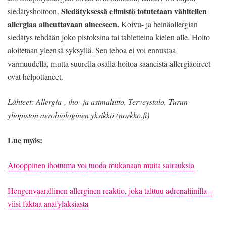
Siedätyksessä elimistö totutetaan vähitellen
siedätyshoitoon.
allergiaa aiheuttavaan aineeseen.
Koivu- ja heinäallergian
siedätys tehdään joko pistoksina tai tabletteina kielen alle. Hoito
aloitetaan yleensä syksyllä. Sen tehoa ei voi ennustaa
varmuudella, mutta suurella osalla hoitoa saaneista allergiaoireet
ovat helpottaneet.
Lähteet: Allergia-, iho- ja astmaliitto, Terveystalo, Turun
yliopiston aerobiologinen yksikkö (norkko.fi)
Lue myös:
Atooppinen ihottuma voi tuoda mukanaan muita sairauksia
Hengenvaarallinen allerginen reaktio, joka talttuu adrenaliinilla –
viisi faktaa anafylaksiasta