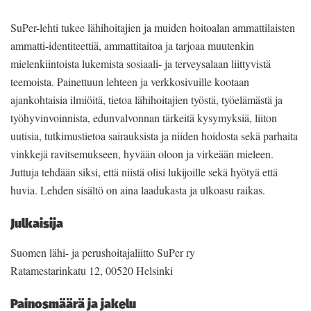
SuPer-lehti tukee lähihoitajien ja muiden hoitoalan ammattilaisten
ammatti-identiteettiä, ammattitaitoa ja tarjoaa muutenkin
mielenkiintoista lukemista sosiaali- ja terveysalaan liittyvistä
teemoista. Painettuun lehteen ja verkkosivuille kootaan
ajankohtaisia ilmiöitä, tietoa lähihoitajien työstä, työelämästä ja
työhyvinvoinnista, edunvalvonnan tärkeitä kysymyksiä, liiton
uutisia, tutkimustietoa sairauksista ja niiden hoidosta sekä parhaita
vinkkejä ravitsemukseen, hyvään oloon ja virkeään mieleen.
Juttuja tehdään siksi, että niistä olisi lukijoille sekä hyötyä että
huvia. Lehden sisältö on aina laadukasta ja ulkoasu raikas.
Julkaisija
Suomen lähi- ja perushoitajaliitto SuPer ry
Ratamestarinkatu 12, 00520 Helsinki
Painosmäärä ja jakelu