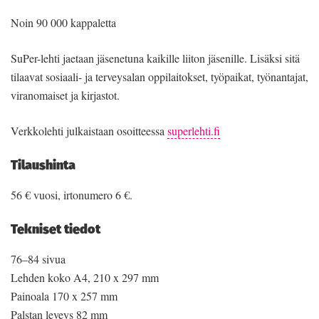
Noin 90 000 kappaletta
SuPer-lehti jaetaan jäsenetuna kaikille liiton jäsenille. Lisäksi sitä
tilaavat sosiaali- ja terveysalan oppilaitokset, työpaikat, työnantajat,
viranomaiset ja kirjastot.
Verkkolehti julkaistaan osoitteessa
superlehti.fi
Tilaushinta
56 € vuosi, irtonumero 6 €.
Tekniset tiedot
76–84 sivua
Lehden koko A4, 210 x 297 mm
Painoala 170 x 257 mm
Palstan leveys 82 mm