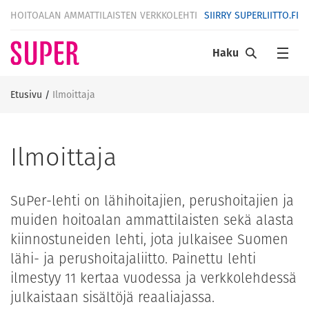
HOITOALAN AMMATTILAISTEN VERKKOLEHTI
SIIRRY SUPERLIITTO.FI
Haku
Etusivu
/
Ilmoittaja
Ilmoittaja
SuPer-lehti on lähihoitajien, perushoitajien ja
muiden hoitoalan ammattilaisten sekä alasta
kiinnostuneiden lehti, jota julkaisee Suomen
lähi- ja perushoitajaliitto. Painettu lehti
ilmestyy 11 kertaa vuodessa ja verkkolehdessä
julkaistaan sisältöjä reaaliajassa.