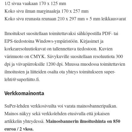
1/2 sivua vaakaan 170 x 125 mm
Koko sivu ilman marginaaleja 170 x 257 mm
Koko sivu reunasta reunaan 210 x 297 mm + 5 mm leikkausvarat
Ilmoitukset suositellaan toimitettavaksi sähköpostilla PDF- tai
EPS-tiedostoina Windows-ympäristöön. Kirjasimet ja
korkearesoluutiokuvat on tallennettava tiedostoon. Kuvien
värimuoto on CMYK. Sävykuville suositellaan resoluutiota 300
dpi ja viivapiirroksille 1200 dpi. Muussa muodossa toimitettavien
ilmoitusten ja liitteiden osalta ota yhteys toimitukseen super-
lehti@superliitto.fi.
Verkkomainonta
SuPer-lehden verkkosivuilta voi varata mai­nosbanneripaikan.
Mainos näkyy sekä verkkolehden etusivulla että jokaisen
Mainosbannerin ilmoitushinta on 850
artikkelin yhteydessä.
euroa / 2 vkoa.