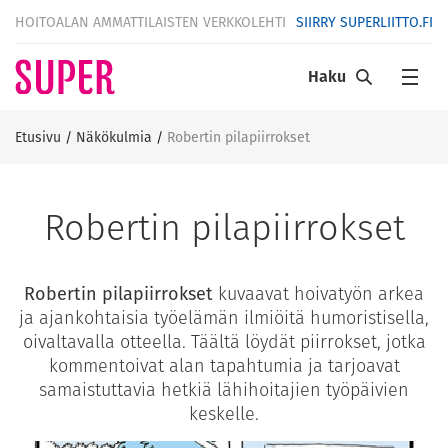
HOITOALAN AMMATTILAISTEN VERKKOLEHTI
SIIRRY SUPERLIITTO.FI
Haku
Etusivu
/
Näkökulmia
/
Robertin pilapiirrokset
Robertin pilapiirrokset
Robertin pilapiirrokset
kuvaavat hoivatyön arkea
ja ajankohtaisia työelämän ilmiöitä humoristisella,
oivaltavalla otteella. Täältä löydät piirrokset, jotka
kommentoivat alan tapahtumia ja tarjoavat
samaistuttavia hetkiä lähihoitajien työpäivien
keskelle.