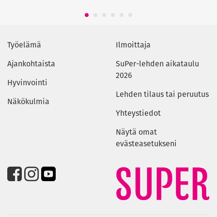
1
2
3
4
5
6
Työelämä
Ilmoittaja
Ajankohtaista
SuPer-lehden aikataulu
2026
Hyvinvointi
Lehden tilaus tai peruutus
Näkökulmia
Yhteystiedot
Näytä omat
evästeasetukseni