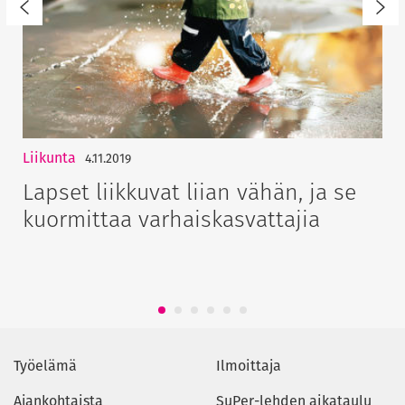
Liikunta
4.11.2019
Lapset liikkuvat liian vähän, ja se
kuormittaa varhaiskasvattajia
1
2
3
4
5
6
Työelämä
Ilmoittaja
Ajankohtaista
SuPer-lehden aikataulu