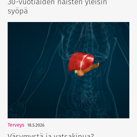
30-vuotiaiden naisten yleisin
syöpä
Terveys
18.5.2026
Väsymystä ja vatsakipua?