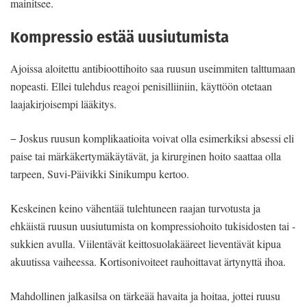
mainitsee.
Kompressio estää uusiutumista
Ajoissa aloitettu antibioottihoito saa ruusun useimmiten talttumaan
nopeasti. Ellei tulehdus reagoi penisilliiniin, käyttöön otetaan
laajakirjoisempi lääkitys.
− Joskus ruusun komplikaatioita voivat olla esimerkiksi absessi eli
paise tai märkäkertymäkäytävät, ja kirurginen hoito saattaa olla
tarpeen, Suvi-Päivikki Sinikumpu kertoo.
Keskeinen keino vähentää tulehtuneen raajan turvotusta ja
ehkäistä ruusun uusiutumista on kompressiohoito tukisidosten tai -
sukkien avulla. Viilentävät keittosuolakääreet lieventävät kipua
akuutissa vaiheessa. Kortisonivoiteet rauhoittavat ärtynyttä ihoa.
Mahdollinen jalkasilsa on tärkeää havaita ja hoitaa, jottei ruusu