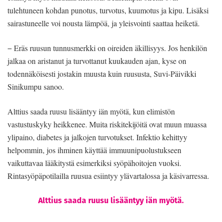
tulehtuneen kohdan punotus, turvotus, kuumotus ja kipu. Lisäksi
sairastuneelle voi nousta lämpöä, ja yleisvointi saattaa heiketä.
− Eräs ruusun tunnusmerkki on oireiden äkillisyys. Jos henkilön
jalkaa on aristanut ja turvottanut kuukauden ajan, kyse on
todennäköisesti jostakin muusta kuin ruususta, Suvi-Päivikki
Sinikumpu sanoo.
Alttius saada ruusu lisääntyy iän myötä, kun elimistön
vastustuskyky heikkenee. Muita riskitekijöitä ovat muun muassa
ylipaino, diabetes ja jalkojen turvotukset. Infektio kehittyy
helpommin, jos ihminen käyttää immuunipuolustukseen
vaikuttavaa lääkitystä esimerkiksi syöpähoitojen vuoksi.
Rintasyöpäpotilailla ruusua esiintyy ylävartalossa ja käsivarressa.
Alttius saada ruusu lisääntyy iän myötä.