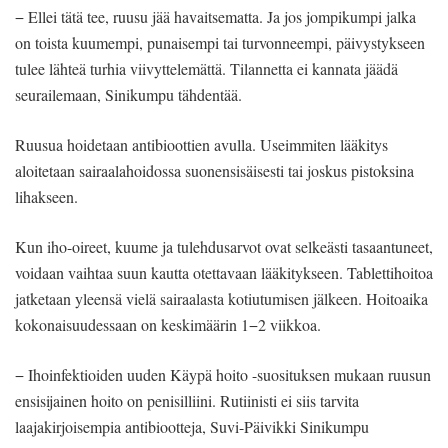
− Ellei tätä tee, ruusu jää havaitsematta. Ja jos jompikumpi jalka
on toista kuumempi, punaisempi tai turvonneempi, päivystykseen
tulee lähteä turhia viivyttelemättä. Tilannetta ei kannata jäädä
seurailemaan, Sinikumpu tähdentää.
Ruusua hoidetaan antibioottien avulla. Useimmiten lääkitys
aloitetaan sairaalahoidossa suonensisäisesti tai joskus pistoksina
lihakseen.
Kun iho-oireet, kuume ja tulehdusarvot ovat selkeästi tasaantuneet,
voidaan vaihtaa suun kautta otettavaan lääkitykseen. Tablettihoitoa
jatketaan yleensä vielä sairaalasta kotiutumisen jälkeen. Hoitoaika
kokonaisuudessaan on keskimäärin 1−2 viikkoa.
− Ihoinfektioiden uuden Käypä hoito -suosituksen mukaan ruusun
ensisijainen hoito on penisilliini. Rutiinisti ei siis tarvita
laajakirjoisempia antibiootteja, Suvi-Päivikki Sinikumpu