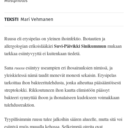
Mostphotos
TEKSTI
Mari Vehmanen
Ruusu eli erysipelas on yleinen ihoinfektio. Ihotautien ja
Suvi-Päivikki Sinikummun
allergologian erikoislääkäri
mukaan
tarkkaa esiintyvyyttä ei kuitenkaan tiedetä.
Sana
ruusu
esiintyy useampien eri ihosairauksien nimissä, ja
yleiskielessä nämä taudit menevät monesti sekaisin. Erysipelas
tarkoittaa ihon bakteeritulehdusta, jonka aiheuttaa pääsääntöisesti
streptokokki. Rikkoutuneen ihon kautta elimistöön päässyt
bakteeri synnyttää ihoon ja ihonalaiseen kudokseen voimakkaan
tulehdusreaktion.
Tyypillisimmin ruusu tulee jalkoihin säären alueelle, mutta sitä voi
esiintyä myös muualla kehossa. Selkeimpiä oireita ovat