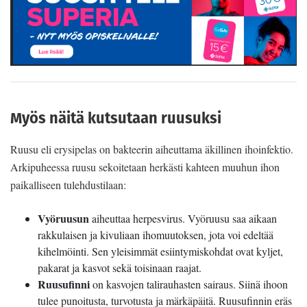
Myös näitä kutsutaan ruusuksi
Ruusu eli erysipelas on bakteerin aiheuttama äkillinen ihoinfektio.
Arkipuheessa ruusu sekoitetaan herkästi kahteen muuhun ihon
paikalliseen tulehdustilaan:
Vyöruusun
aiheuttaa herpesvirus. Vyöruusu saa aikaan
rakkulaisen ja kivuliaan ihomuutoksen, jota voi edeltää
kihelmöinti. Sen yleisimmät esiintymiskohdat ovat kyljet,
pakarat ja kasvot sekä toisinaan raajat.
Ruusufinni
on kasvojen talirauhasten sairaus. Siinä ihoon
tulee punoitusta, turvotusta ja märkäpäitä. Ruusufinnin eräs