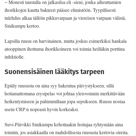
− Monesti taustalla on jalkasilsa eli -sieni, jonka aiheuttamien
ihorikkojen kautta bakteeri pääsee elimistöön. Tyypillisesti
tulehdus alkaa tällöin pikkuvarpaan ja viereisen varpaan välistä,
Sinikumpu kertoo.
Lapsilla ruusu on harvinainen, mutta joskus esimerkiksi hankala
atooppinen ihottuma ihorikkoineen voi toimia heilläkin porttina
infektiolle.
Suonensisäinen lääkitys tarpeen
Epäily ruususta on aina syy hakeutua päivystykseen, sillä
hoitamattomana erysipelas voi johtaa yleisvoinnin merkittävään
heikentymiseen ja pahimmillaan jopa sepsikseen. Ruusu nostaa
usein CRP:n nopeasti hyvin korkeaksi.
Suvi-Päivikki Sinikumpu kehottaakin hoitajaa ryhtymään aina
toimiin, jos asiakkaalla on mahdollisesta ruususta kertovia oireita.