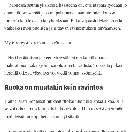
– Monessa asumisyksikössä haasteena on, että iltapala syödään jo
ennen iltaseitsemää ja aamupala menee aamutoimien kanssa
monesti kahdeksaan tai yhdeksään. Pitkä yöpaasto tekee todella
vaikeaksi monipuolisen ja riittävän ravitsemuksen turvaamisen.
Myös vireystila vaikuttaa syömiseen.
– Heti heräämisen jälkeen vireystila ei ole kaikilla paras
mahdollinen, eikä syöminen ole aina turvallista. Toisaalta pitkään
hereillä ollessa väsymys voi viedä voimat syömiseltä.
Ruoka on muutakin kuin ravintoa
Hanna-Mari Sonnisen mukaan ruokailulle tulisi antaa aikaa, sillä
se voi olla vammaisen päivän kohokohta. Hän toivoisi enemmän
myönteistä ruokapuhetta asumisyksiköihin.
– Kun ruokailu tuottaa nautintoa eikä ruokaa vain sullota nopeasti