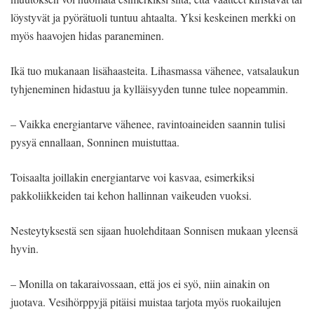
löystyvät ja pyörätuoli tuntuu ahtaalta. Yksi keskeinen merkki on
myös haavojen hidas paraneminen.
Ikä tuo mukanaan lisähaasteita. Lihasmassa vähenee, vatsalaukun
tyhjeneminen hidastuu ja kylläisyyden tunne tulee nopeammin.
– Vaikka energiantarve vähenee, ravintoaineiden saannin tulisi
pysyä ennallaan, Sonninen muistuttaa.
Toisaalta joillakin energiantarve voi kasvaa, esimerkiksi
pakkoliikkeiden tai kehon hallinnan vaikeuden vuoksi.
Nesteytyksestä sen sijaan huolehditaan Sonnisen mukaan yleensä
hyvin.
– Monilla on takaraivossaan, että jos ei syö, niin ainakin on
juotava. Vesihörppyjä pitäisi muistaa tarjota myös ruokailujen