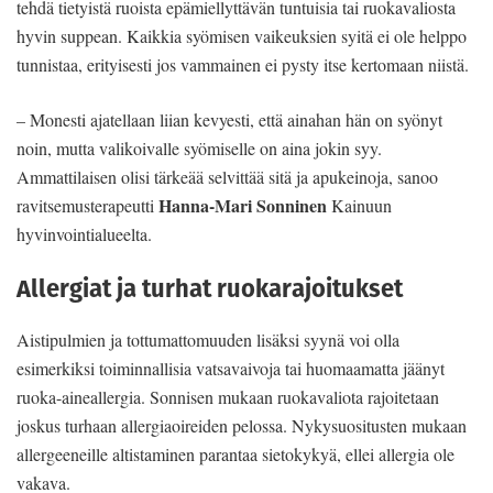
tehdä tietyistä ruoista epämiellyttävän tuntuisia tai ruokavaliosta
hyvin suppean. Kaikkia syömisen vaikeuksien syitä ei ole helppo
tunnistaa, erityisesti jos vammainen ei pysty itse kertomaan niistä.
– Monesti ajatellaan liian kevyesti, että ainahan hän on syönyt
noin, mutta valikoivalle syömiselle on aina jokin syy.
Ammattilaisen olisi tärkeää selvittää sitä ja apukeinoja, sanoo
Hanna-Mari Sonninen
ravitsemusterapeutti
Kainuun
hyvinvointialueelta.
Allergiat ja turhat ruokarajoitukset
Aistipulmien ja tottumattomuuden lisäksi syynä voi olla
esimerkiksi toiminnallisia vatsavaivoja tai huomaamatta jäänyt
ruoka-aineallergia. Sonnisen mukaan ruokavaliota rajoitetaan
joskus turhaan allergiaoireiden pelossa. Nykysuositusten mukaan
allergeeneille altistaminen parantaa sietokykyä, ellei allergia ole
vakava.