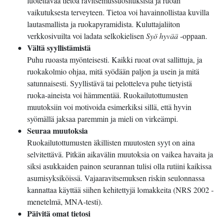
luotettavaa tietoa ravitsemussuosituksista ja ruoan
vaikutuksesta terveyteen. Tietoa voi havainnollistaa kuvilla
lautasmallista ja ruokapyramidista. Kuluttajaliiton
verkkosivuilta voi ladata selkokielisen
Syö hyvää
-oppaan.
Vältä syyllistämistä
Puhu ruoasta myönteisesti. Kaikki ruoat ovat sallittuja, ja
ruokakolmio ohjaa, mitä syödään paljon ja usein ja mitä
satunnaisesti. Syyllistävä tai pelotteleva puhe tietyistä
ruoka-aineista voi hämmentää. Ruokailutottumusten
muutoksiin voi motivoida esimerkiksi sillä, että hyvin
syömällä jaksaa paremmin ja mieli on virkeämpi.
Seuraa muutoksia
Ruokailutottumusten äkillisten muutosten syyt on aina
selvitettävä. Pitkän aikavälin muutoksia on vaikea havaita ja
siksi asukkaiden painon seurannan tulisi olla rutiini kaikissa
asumisyksiköissä. Vajaaravitsemuksen riskin seulonnassa
kannattaa käyttää siihen kehitettyjä lomakkeita (NRS 2002 -
menetelmä, MNA-testi).
Päivitä omat tietosi