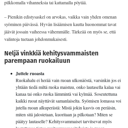
pilkkomalla vihanneksia tai kattamalla pöytää.
– Pienikin edistysaskel on arvokas, vaikka vain yhden omenan
syöminen päivässä. Hyvän lisäämisen kautta huonommat tavat
jäävät jossain vaiheessa vähemmälle. Tärkeää on myös se, että
valintoja tuetaan johdonmukaisesti.
Neljä vinkkiä kehitysvammaisten
parempaan ruokailuun
Juttele ruoasta
Ruokahalu ei herää vain ruoan ulkonäöstä, varsinkin jos ei
yhtään tiedä miltä ruoka maistuu, onko lautasella kalaa vai
kanaa tai onko ruoka lämmintä vai kylmää. Soseutettuna
kaikki ruoat näyttävät samanlaiselta. Syömisen lomassa voi
jutella ruoan alkuperästä: Mistä jokin kasvis on peräisin,
miten sitä jalostetaan, kuoritaan ja pilkotaan? Miten se
päätyy lautaselle? Kehitysvammaiset tarvitsevat myös