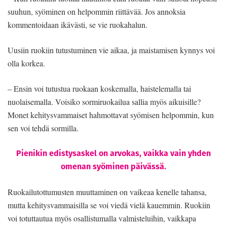
suuhun, syöminen on helpommin riittävää. Jos annoksia
kommentoidaan ikävästi, se vie ruokahalun.
Uusiin ruokiin tutustuminen vie aikaa, ja maistamisen kynnys voi
olla korkea.
– Ensin voi tutustua ruokaan koskemalla, haistelemalla tai
nuolaisemalla. Voisiko sormiruokailua sallia myös aikuisille?
Monet kehitysvammaiset hahmottavat syömisen helpommin, kun
sen voi tehdä sormilla.
Pienikin edistysaskel on arvokas, vaikka vain yhden
omenan syöminen päivässä.
Ruokailutottumusten muuttaminen on vaikeaa kenelle tahansa,
mutta kehitysvammaisilla se voi viedä vielä kauemmin. Ruokiin
voi totuttautua myös osallistumalla valmisteluihin, vaikkapa