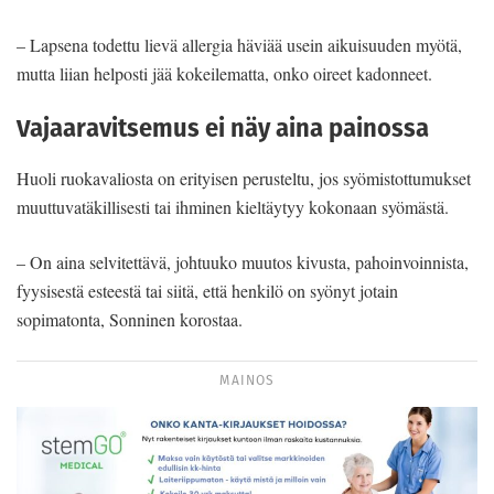
– Lapsena todettu lievä allergia häviää usein aikuisuuden myötä,
mutta liian helposti jää kokeilematta, onko oireet kadonneet.
Vajaaravitsemus ei näy aina painossa
Huoli ruokavaliosta on erityisen perusteltu, jos syömistottumukset
muuttuvatäkillisesti tai ihminen kieltäytyy kokonaan syömästä.
– On aina selvitettävä, johtuuko muutos kivusta, pahoinvoinnista,
fyysisestä esteestä tai siitä, että henkilö on syönyt jotain
sopimatonta, Sonninen korostaa.
MAINOS