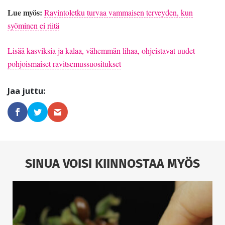
Lue myös:
Ravintoletku turvaa vammaisen terveyden, kun
syöminen ei riitä
Lisää kasviksia ja kalaa, vähemmän lihaa, ohjeistavat uudet
pohjoismaiset ravitsemussuositukset
SINUA VOISI KIINNOSTAA MYÖS