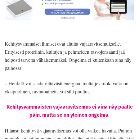
Kehitysvammaiset ihmiset ovat alttiita vajaaravitsemukselle.
Erityisesti proteiinin, kuitujen ja pehmeiden rasvojensaanti jää
helposti tarvetta vähäisemmäksi. Ongelma ei kuitenkaan aina näy
painossa.
– Henkilö voi saada riittävästi energiaa, mutta jos ruokavalio on
yksipuolinen, ravintoaineita voi silti puuttua.
Kehitysvammaisten vajaaravitsemus ei aina näy päälle
päin, mutta se on yleinen ongelma.
Hitaasti kehittyvä vajaaravitsemus voi olla vaikea havaita. Painon
muutoksen voi huomata esimerkiksi siitä, että vaatteet kiristävät tai