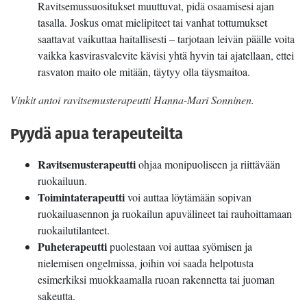
Ravitsemussuositukset muuttuvat, pidä osaamisesi ajan
tasalla. Joskus omat mielipiteet tai vanhat tottumukset
saattavat vaikuttaa haitallisesti – tarjotaan leivän päälle voita
vaikka kasvirasvalevite kävisi yhtä hyvin tai ajatellaan, ettei
rasvaton maito ole mitään, täytyy olla täysmaitoa.
Vinkit antoi ravitsemusterapeutti Hanna-Mari Sonninen.
Pyydä apua terapeuteilta
Ravitsemusterapeutti
ohjaa monipuoliseen ja riittävään
ruokailuun.
Toimintaterapeutti
voi auttaa löytämään sopivan
ruokailuasennon ja ruokailun apuvälineet tai rauhoittamaan
ruokailutilanteet.
Puheterapeutti
puolestaan voi auttaa syömisen ja
nielemisen ongelmissa, joihin voi saada helpotusta
esimerkiksi muokkaamalla ruoan rakennetta tai juoman
sakeutta.