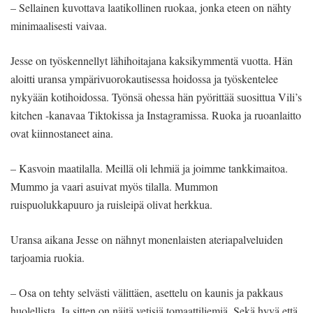
– Sellainen kuvottava laatikollinen ruokaa, jonka eteen on nähty
minimaalisesti vaivaa.
Jesse on työskennellyt lähihoitajana kaksikymmentä vuotta. Hän
aloitti uransa ympärivuorokautisessa hoidossa ja työskentelee
nykyään kotihoidossa. Työnsä ohessa hän pyörittää suosittua Vili’s
kitchen -kanavaa Tiktokissa ja Instagramissa. Ruoka ja ruoanlaitto
ovat kiinnostaneet aina.
– Kasvoin maatilalla. Meillä oli lehmiä ja joimme tankkimaitoa.
Mummo ja vaari asuivat myös tilalla. Mummon
ruispuolukkapuuro ja ruisleipä olivat herkkua.
Uransa aikana Jesse on nähnyt monenlaisten ateriapalveluiden
tarjoamia ruokia.
– Osa on tehty selvästi välittäen, asettelu on kaunis ja pakkaus
huolellista. Ja sitten on näitä vetisiä tomaattiliemiä. Sekä hyvä että