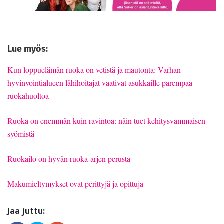
Lue myös:
Kun loppuelämän ruoka on vetistä ja mautonta: Varhan
hyvinvointialueen lähihoitajat vaativat asukkaille parempaa
ruokahuoltoa
Ruoka on enemmän kuin ravintoa: näin tuet kehitysvammaisen
syömistä
Ruokailo on hyvän ruoka-arjen perusta
Makumieltymykset ovat perittyjä ja opittuja