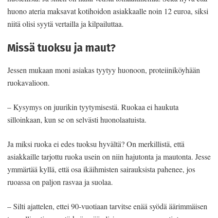
huono ateria maksavat kotihoidon asiakkaalle noin 12 euroa, siksi
niitä olisi syytä vertailla ja kilpailuttaa.
Missä tuoksu ja maut?
Jessen mukaan moni asiakas tyytyy huonoon, proteiiniköyhään
ruokavalioon.
– Kysymys on juurikin tyytymisestä. Ruokaa ei haukuta
silloinkaan, kun se on selvästi huonolaatuista.
Ja miksi ruoka ei edes tuoksu hyvältä? On merkillistä, että
asiakkaille tarjottu ruoka usein on niin hajutonta ja mautonta. Jesse
ymmärtää kyllä, että osa ikäihmisten sairauksista pahenee, jos
ruoassa on paljon rasvaa ja suolaa.
– Silti ajattelen, ettei 90-vuotiaan tarvitse enää syödä äärimmäisen