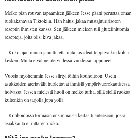
Melko pian rouvan tapaamisen jälkeen Jesse päätti perustaa oman
ruokakanavan Tiktokiin. Hän halusi jakaa mustajuuririsoton
reseptin ihmisten kanssa. Sen jälkeen mieleen tuli gluteiinittomia
reseptejä, joita olisi kiva jakaa.
– Koko ajan minua jännitti, että mitä jos ideat loppuvatkin kohta
kesken. Mutta eivät ne ole viidessä vuodessa loppuneet.
Vuosia myöhemmin Jesse siirtyi töihin kotihoitoon. Usein
asukkaiden ateriavälit huolettavat ihmisiä ympärivuorokautisessa
hoivassa. Jessen mielestä huoli on melko turha, sillä siellä ruokaa
kuitenkin on tarjolla jopa yöllä.
– Kotihoidossa törmäsin ensimmäistä kertaa tilanteeseen, jossa
asiakkailla ei riittänyt ruoka.