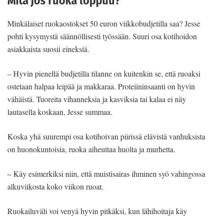
Mitä jos ruoka loppuu?
Minkälaiset ruokaostokset 50 euron viikkobudjetilla saa? Jesse
pohti kysymystä säännöllisesti työssään. Suuri osa kotihoidon
asiakkaista suosii eineksiä.
– Hyvin pienellä budjetilla tilanne on kuitenkin se, että ruoaksi
ostetaan halpaa leipää ja makkaraa. Proteiininsaanti on hyvin
vähäistä. Tuoreita vihanneksia ja kasviksia tai kalaa ei näy
lautasella koskaan, Jesse summaa.
Koska yhä suurempi osa kotihoivan piirissä elävistä vanhuksista
on huonokuntoisia, ruoka aiheuttaa huolta ja murhetta.
– Käy esimerkiksi niin, että muistisairas ihminen syö vahingossa
alkuviikosta koko viikon ruoat.
Ruokailuväli voi venyä hyvin pitkäksi, kun lähihoitaja käy