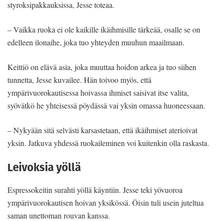
styroksipakkauksissa, Jesse toteaa.
– Vaikka ruoka ei ole kaikille ikäihmisille tärkeää, osalle se on
edelleen ilonaihe, joka tuo yhteyden muuhun maailmaan.
Keittiö on elävä asia, joka muuttaa hoidon arkea ja tuo siihen
tunnetta, Jesse kuvailee. Hän toivoo myös, että
ympärivuorokautisessa hoivassa ihmiset saisivat itse valita,
syövätkö he yhteisessä pöydässä vai yksin omassa huoneessaan.
– Nykyään sitä selvästi karsastetaan, että ikäihmiset aterioivat
yksin. Jatkuva yhdessä ruokaileminen voi kuitenkin olla raskasta.
Leivoksia yöllä
Espressokeitin surahti yöllä käyntiin. Jesse teki yövuoroa
ympärivuorokautisen hoivan yksikössä. Öisin tuli usein juteltua
saman unettoman rouvan kanssa.