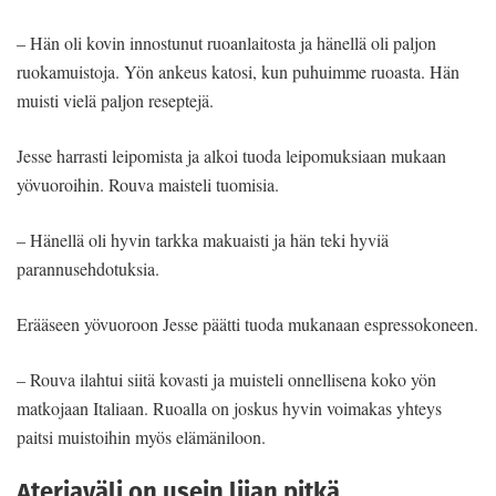
– Hän oli kovin innostunut ruoanlaitosta ja hänellä oli paljon
ruokamuistoja. Yön ankeus katosi, kun puhuimme ruoasta. Hän
muisti vielä paljon reseptejä.
Jesse harrasti leipomista ja alkoi tuoda leipomuksiaan mukaan
yövuoroihin. Rouva maisteli tuomisia.
– Hänellä oli hyvin tarkka makuaisti ja hän teki hyviä
parannusehdotuksia.
Erääseen yövuoroon Jesse päätti tuoda mukanaan espressokoneen.
– Rouva ilahtui siitä kovasti ja muisteli onnellisena koko yön
matkojaan Italiaan. Ruoalla on joskus hyvin voimakas yhteys
paitsi muistoihin myös elämäniloon.
Ateriaväli on usein liian pitkä