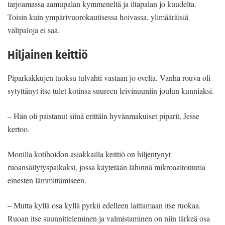
tarjoamassa aamupalan kymmeneltä ja iltapalan jo kuudelta.
Toisin kuin ympärivuorokautisessa hoivassa, ylimääräisiä
välipaloja ei saa.
Hiljainen keittiö
Piparkakkujen tuoksu tulvahti vastaan jo ovelta. Vanha rouva oli
sytyttänyt itse tulet kotinsa suureen leivinuuniin joulun kunniaksi.
– Hän oli paistanut siinä erittäin hyvänmakuiset piparit, Jesse
kertoo.
Monilla kotihoidon asiakkailla keittiö on hiljentynyt
ruoansäilytyspaikaksi, jossa käytetään lähinnä mikroaaltouunia
einesten lämmittämiseen.
– Mutta kyllä osa kyllä pyrkii edelleen laittamaan itse ruokaa.
Ruoan itse suunnitteleminen ja valmistaminen on niin tärkeä osa