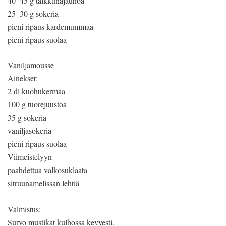
40–45 g talkkunajauhoa
25–30 g sokeria
pieni ripaus kardemummaa
pieni ripaus suolaa
Vaniljamousse
Ainekset:
2 dl kuohukermaa
100 g tuorejuustoa
35 g sokeria
vaniljasokeria
pieni ripaus suolaa
Viimeistelyyn
paahdettua valkosuklaata
sitruunamelissan lehtiä
Valmistus:
Survo mustikat kulhossa kevyesti.