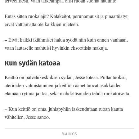
terveellisesti, vaan tärkeämpää olisi ruoan suoma nautinto.
Entäs sitten ruokalajit? Kalakeitot, perunamuusit ja pinaattilätyt
eivät välttämättä ole kaikkien mieleen.
– Eivät kaikki ikäihmiset halua syödä niin kuin ennen vanhaan,
vaan lautaselle mahtuisi hyvinkin eksoottisia makuja.
Kun sydän katoaa
Keittiö on palvelukeskuksen sydän, Jesse toteaa. Pullantuoksu,
aterioiden valmistaminen ja keittiön äänet tuovat asukkaiden
elämään rytmiä ja iloa, sekä mahdollisuuden tehdä ruokatoiveita.
– Kun keittiö on oma, juhlapyhiin laskeudutaan ruoan kautta
vähitellen, Jesse sanoo.
MAINOS