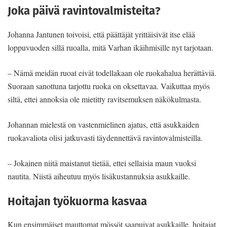
Joka päivä ravintovalmisteita?
Johanna Jantunen toivoisi, että päättäjät yrittäisivät itse elää
loppuvuoden sillä ruoalla, mitä Varhan ikäihmisille nyt tarjotaan.
– Nämä meidän ruoat eivät todellakaan ole ruokahalua herättäviä.
Suoraan sanottuna tarjottu ruoka on oksettavaa. Vaikuttaa myös
siltä, ettei annoksia ole mietitty ravitsemuksen näkökulmasta.
Johannan mielestä on vastenmielinen ajatus, että asukkaiden
ruokavaliota olisi jatkuvasti täydennettävä ravintovalmisteilla.
– Jokainen niitä maistanut tietää, ettei sellaisia maun vuoksi
nautita. Niistä aiheutuu myös lisäkustannuksia asukkaille.
Hoitajan työkuorma kasvaa
Kun ensimmäiset mauttomat mössöt saapuivat asukkaille, hoitajat