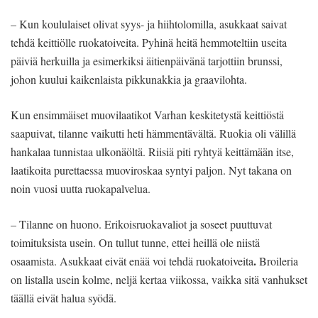
– Kun koululaiset olivat syys- ja hiihtolomilla, asukkaat saivat
tehdä keittiölle ruokatoiveita. Pyhinä heitä hemmoteltiin useita
päiviä herkuilla ja esimerkiksi äitienpäivänä tarjottiin brunssi,
johon kuului kaikenlaista pikkunakkia ja graavilohta.
Kun ensimmäiset muovilaatikot Varhan keskitetystä keittiöstä
saapuivat, tilanne vaikutti heti hämmentävältä. Ruokia oli välillä
hankalaa tunnistaa ulkonäöltä. Riisiä piti ryhtyä keittämään itse,
laatikoita purettaessa muoviroskaa syntyi paljon. Nyt takana on
noin vuosi uutta ruokapalvelua.
– Tilanne on huono. Erikoisruokavaliot ja soseet puuttuvat
toimituksista usein. On tullut tunne, ettei heillä ole niistä
.
osaamista. Asukkaat eivät enää voi tehdä ruokatoiveita
Broileria
on listalla usein kolme, neljä kertaa viikossa, vaikka sitä vanhukset
täällä eivät halua syödä.