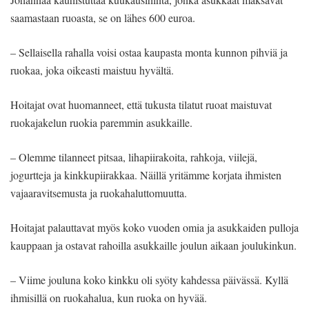
saamastaan ruoasta, se on lähes 600 euroa.
– Sellaisella rahalla voisi ostaa kaupasta monta kunnon pihviä ja
ruokaa, joka oikeasti maistuu hyvältä.
Hoitajat ovat huomanneet, että tukusta tilatut ruoat maistuvat
ruokajakelun ruokia paremmin asukkaille.
– Olemme tilanneet pitsaa, lihapiirakoita, rahkoja, viilejä,
jogurtteja ja kinkkupiirakkaa. Näillä yritämme korjata ihmisten
vajaaravitsemusta ja ruokahaluttomuutta.
Hoitajat palauttavat myös koko vuoden omia ja asukkaiden pulloja
kauppaan ja ostavat rahoilla asukkaille joulun aikaan joulukinkun.
– Viime jouluna koko kinkku oli syöty kahdessa päivässä. Kyllä
ihmisillä on ruokahalua, kun ruoka on hyvää.