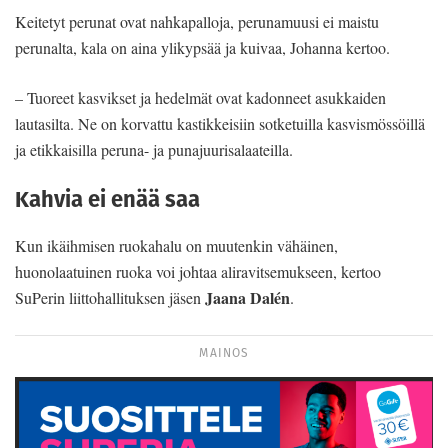
Keitetyt perunat ovat nahkapalloja, perunamuusi ei maistu
perunalta, kala on aina ylikypsää ja kuivaa, Johanna kertoo.
– Tuoreet kasvikset ja hedelmät ovat kadonneet asukkaiden
lautasilta. Ne on korvattu kastikkeisiin sotketuilla kasvismössöillä
ja etikkaisilla peruna- ja punajuurisalaateilla.
Kahvia ei enää saa
Kun ikäihmisen ruokahalu on muutenkin vähäinen,
huonolaatuinen ruoka voi johtaa aliravitsemukseen, kertoo
Jaana Dalén
SuPerin liittohallituksen jäsen
.
MAINOS