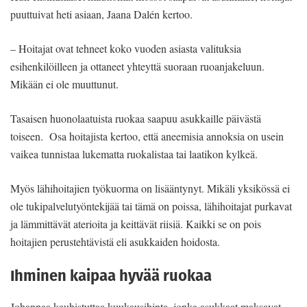
puuttuivat heti asiaan, Jaana Dalén kertoo.
– Hoitajat ovat tehneet koko vuoden asiasta valituksia
esihenkilöilleen ja ottaneet yhteyttä suoraan ruoanjakeluun.
Mikään ei ole muuttunut.
Tasaisen huonolaatuista ruokaa saapuu asukkaille päivästä
toiseen. Osa hoitajista kertoo, että aneemisia annoksia on usein
vaikea tunnistaa lukematta ruokalistaa tai laatikon kylkeä.
Myös lähihoitajien työkuorma on lisääntynyt. Mikäli yksikössä ei
ole tukipalvelutyöntekijää tai tämä on poissa, lähihoitajat purkavat
ja lämmittävät aterioita ja keittävät riisiä. Kaikki se on pois
hoitajien perustehtävistä eli asukkaiden hoidosta.
Ihminen kaipaa hyvää ruokaa
Johannaa kauhistuttaa kuukausihinta, jonka asukkaat maksavat