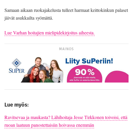
Samaan aikaan ruokajakelusta tulleet harmaat keittokinkun palaset
jäivät asukkailta syömättä.
Lue Varhan hoitajien mielipidekirjoitus aiheesta.
MAINOS
Lue myös:
Ravitsevaa ja maukasta? Lähihoitaja Jesse Tirkkonen toivoisi, että
ruoan laatuun panostettaisiin hoivassa enemmän