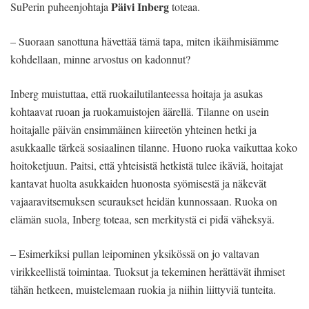
Päivi Inberg
SuPerin puheenjohtaja
toteaa.
– Suoraan sanottuna hävettää tämä tapa, miten ikäihmisiämme
kohdellaan, minne arvostus on kadonnut?
Inberg muistuttaa, että ruokailutilanteessa hoitaja ja asukas
kohtaavat ruoan ja ruokamuistojen äärellä. Tilanne on usein
hoitajalle päivän ensimmäinen kiireetön yhteinen hetki ja
asukkaalle tärkeä sosiaalinen tilanne. Huono ruoka vaikuttaa koko
hoitoketjuun. Paitsi, että yhteisistä hetkistä tulee ikäviä, hoitajat
kantavat huolta asukkaiden huonosta syömisestä ja näkevät
vajaaravitsemuksen seuraukset heidän kunnossaan. Ruoka on
elämän suola, Inberg toteaa, sen merkitystä ei pidä väheksyä.
– Esimerkiksi pullan leipominen yksikössä on jo valtavan
virikkeellistä toimintaa. Tuoksut ja tekeminen herättävät ihmiset
tähän hetkeen, muistelemaan ruokia ja niihin liittyviä tunteita.