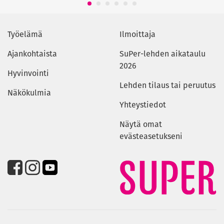
1
2
3
4
5
6
Työelämä
Ilmoittaja
Ajankohtaista
SuPer-lehden aikataulu
2026
Hyvinvointi
Lehden tilaus tai peruutus
Näkökulmia
Yhteystiedot
Näytä omat
evästeasetukseni