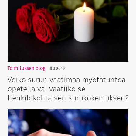
Toimituksen blogi
8.3.2019
Voiko surun vaatimaa myötätuntoa
opetella vai vaatiiko se
henkilökohtaisen surukokemuksen?