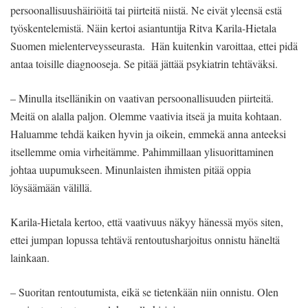
persoonallisuushäiriöitä tai piirteitä niistä. Ne eivät yleensä estä
työskentelemistä. Näin kertoi asiantuntija Ritva Karila-Hietala
Suomen mielenterveysseurasta. Hän kuitenkin varoittaa, ettei pidä
antaa toisille diagnooseja. Se pitää jättää psykiatrin tehtäväksi.
– Minulla itsellänikin on vaativan persoonallisuuden piirteitä.
Meitä on alalla paljon. Olemme vaativia itseä ja muita kohtaan.
Haluamme tehdä kaiken hyvin ja oikein, emmekä anna anteeksi
itsellemme omia virheitämme. Pahimmillaan ylisuorittaminen
johtaa uupumukseen. Minunlaisten ihmisten pitää oppia
löysäämään välillä.
Karila-Hietala kertoo, että vaativuus näkyy hänessä myös siten,
ettei jumpan lopussa tehtävä rentoutusharjoitus onnistu häneltä
lainkaan.
– Suoritan rentoutumista, eikä se tietenkään niin onnistu. Olen