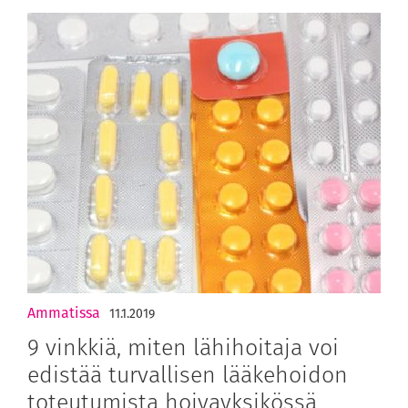
Ammatissa
11.1.2019
9 vinkkiä, miten lähihoitaja voi
edistää turvallisen lääkehoidon
toteutumista hoivayksikössä