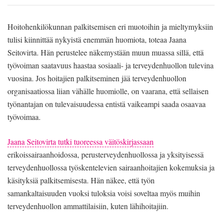
Hoitohenkilökunnan palkitsemisen eri muotoihin ja mieltymyksiin
tulisi kiinnittää nykyistä enemmän huomiota, toteaa Jaana
Seitovirta. Hän perustelee näkemystään muun muassa sillä, että
työvoiman saatavuus haastaa sosiaali- ja terveydenhuollon tulevina
vuosina. Jos hoitajien palkitseminen jää terveydenhuollon
organisaatiossa liian vähälle huomiolle, on vaarana, että sellaisen
työnantajan on tulevaisuudessa entistä vaikeampi saada osaavaa
työvoimaa.
Jaana Seitovirta tutki tuoreessa väitöskirjassaan
erikoissairaanhoidossa, perusterveydenhuollossa ja yksityisessä
terveydenhuollossa työskentelevien sairaanhoitajien kokemuksia ja
käsityksiä palkitsemisesta. Hän näkee, että työn
samankaltaisuuden vuoksi tuloksia voisi soveltaa myös muihin
terveydenhuollon ammattilaisiin, kuten lähihoitajiin.