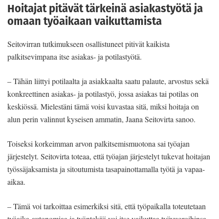
Hoitajat pitävät tärkeinä asiakastyötä ja
omaan työaikaan vaikuttamista
Seitovirran tutkimukseen osallistuneet pitivät kaikista
palkitsevimpana itse asiakas- ja potilastyötä.
– Tähän liittyi potilaalta ja asiakkaalta saatu palaute, arvostus sekä
konkreettinen asiakas- ja potilastyö, jossa asiakas tai potilas on
keskiössä. Mielestäni tämä voisi kuvastaa sitä, miksi hoitaja on
alun perin valinnut kyseisen ammatin, Jaana Seitovirta sanoo.
Toiseksi korkeimman arvon palkitsemismuotona sai työajan
järjestelyt. Seitovirta toteaa, että työajan järjestelyt tukevat hoitajan
työssäjaksamista ja sitoutumista tasapainottamalla työtä ja vapaa-
aikaa.
– Tämä voi tarkoittaa esimerkiksi sitä, että työpaikalla toteutetaan
työaika-autonomiaa ja työntekijä voi itse vaikuttaa työvuoroihinsa.