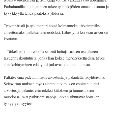
Parhaimmillaan johtaminen tukee työntekijöiden omaehtoisuutta ja
kyvykkyyttä tehdä päätöksiä yhdessä.
Työympäristö ja työilmapiiri nousi kolmanneksi tärkeimmäksi
aineettomaksi palkitsemismuodoksi. Lähes yhtä korkean arvon sai
koulutus.
– Tärkeä palkinto voi olla se, että hoitaja saa sen osa-alueen
täydennyskoulutusta, jonka hän kokee merkitykselliseksi. Myös
alan kehittyminen edellyttää jatkuvaa kouluttautumista.
Palkitsevana pidettiin myös arvostusta ja palautetta työyhteisöltä.
Seitovirran mukaan myös aiempi tutkimus on osoittanut, että
arvostus ja palaute, esimerkiksi kiitoksen ja tunnustuksen
muodossa, ovat palkitsemistapoja, jotka vaikuttavat hoitajien
työtyytyväisyyteen.