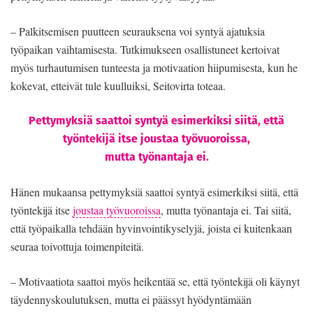
– Palkitsemisen puutteen seurauksena voi syntyä ajatuksia
työpaikan vaihtamisesta. Tutkimukseen osallistuneet kertoivat
myös turhautumisen tunteesta ja motivaation hiipumisesta, kun he
kokevat, etteivät tule kuulluiksi, Seitovirta toteaa.
Pettymyksiä saattoi syntyä esimerkiksi siitä, että
työntekijä itse joustaa työvuoroissa,
mutta työnantaja ei.
Hänen mukaansa pettymyksiä saattoi syntyä esimerkiksi siitä, että
työntekijä itse
joustaa työvuoroissa
, mutta työnantaja ei. Tai siitä,
että työpaikalla tehdään hyvinvointikyselyjä, joista ei kuitenkaan
seuraa toivottuja toimenpiteitä.
– Motivaatiota saattoi myös heikentää se, että työntekijä oli käynyt
täydennyskoulutuksen, mutta ei päässyt hyödyntämään