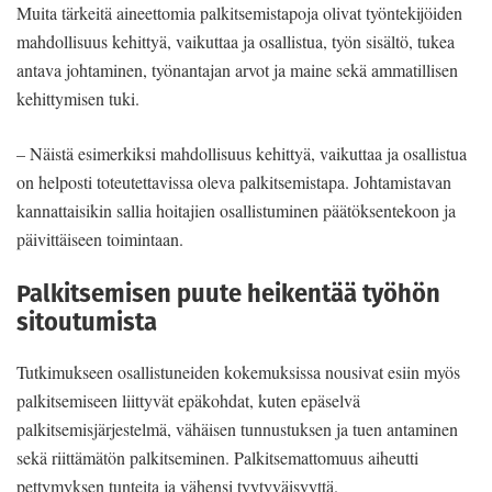
Muita tärkeitä aineettomia palkitsemistapoja olivat työntekijöiden
mahdollisuus kehittyä, vaikuttaa ja osallistua, työn sisältö, tukea
antava johtaminen, työnantajan arvot ja maine sekä ammatillisen
kehittymisen tuki.
– Näistä esimerkiksi mahdollisuus kehittyä, vaikuttaa ja osallistua
on helposti toteutettavissa oleva palkitsemistapa. Johtamistavan
kannattaisikin sallia hoitajien osallistuminen päätöksentekoon ja
päivittäiseen toimintaan.
Palkitsemisen puute heikentää työhön
sitoutumista
Tutkimukseen osallistuneiden kokemuksissa nousivat esiin myös
palkitsemiseen liittyvät epäkohdat, kuten epäselvä
palkitsemisjärjestelmä, vähäisen tunnustuksen ja tuen antaminen
sekä riittämätön palkitseminen. Palkitsemattomuus aiheutti
pettymyksen tunteita ja vähensi tyytyväisyyttä.