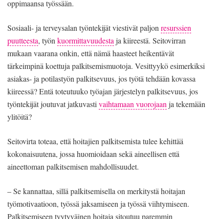
oppimaansa työssään.
Sosiaali- ja terveysalan työntekijät viestivät paljon
resurssien
puutteesta
, työn
kuormittavuudesta
ja kiireestä. Seitovirran
mukaan vaarana onkin, että nämä haasteet heikentävät
tärkeimpinä koettuja palkitsemismuotoja. Vesittyykö esimerkiksi
asiakas- ja potilastyön palkitsevuus, jos työtä tehdään kovassa
kiireessä? Entä toteutuuko työajan järjestelyn palkitsevuus, jos
työntekijät joutuvat jatkuvasti
vaihtamaan vuorojaan
ja tekemään
ylitöitä?
Seitovirta toteaa, että hoitajien palkitsemista tulee kehittää
kokonaisuutena, jossa huomioidaan sekä aineellisen että
aineettoman palkitsemisen mahdollisuudet.
– Se kannattaa, sillä palkitsemisella on merkitystä hoitajan
työmotivaatioon, työssä jaksamiseen ja työssä viihtymiseen.
Palkitsemiseen tyytyväinen hoitaja sitoutuu paremmin