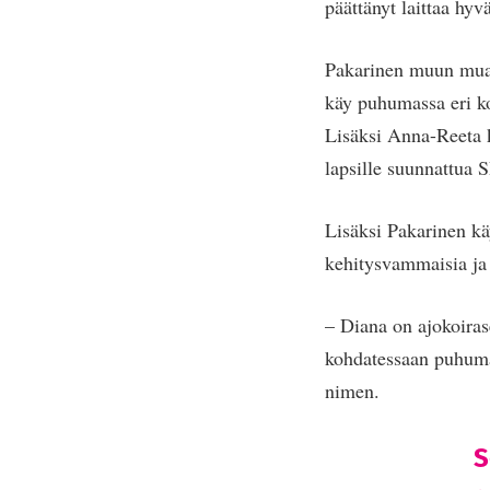
päättänyt laittaa hy
Pakarinen muun muas
käy puhumassa eri ko
Lisäksi Anna-Reeta 
lapsille suunnattua 
Lisäksi Pakarinen kä
kehitysvammaisia ja
– Diana on ajokoiras
kohdatessaan puhuma
nimen.
S