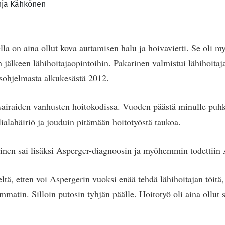
nja Kähkönen
la on aina ollut kova auttamisen halu ja hoivavietti. Se oli m
 jälkeen lähihoitajaopintoihin. Pakarinen valmistui lähihoitaj
sohjelmasta alkukesästä 2012.
isairaiden vanhusten hoitokodissa. Vuoden päästä minulle puhk
ialahäiriö ja jouduin pitämään hoitotyöstä taukoa.
inen sai lisäksi Asperger-diagnoosin ja myöhemmin todettii
eltä, etten voi Aspergerin vuoksi enää tehdä lähihoitajan töitä, 
atin. Silloin putosin tyhjän päälle. Hoitotyö oli aina ollut s