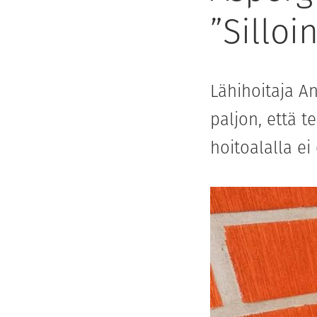
”Silloi
Lähihoitaja A
paljon, että t
hoitoalalla ei