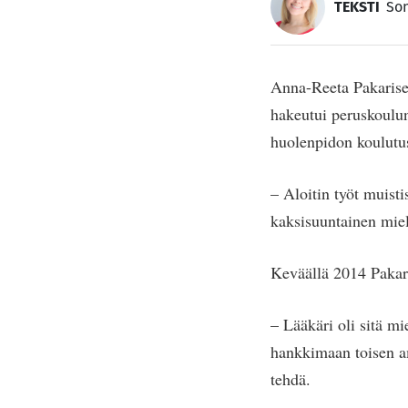
TEKSTI
So
Anna-Reeta Pakarisel
hakeutui peruskoulun
huolenpidon koulutu
– Aloitin työt muist
kaksisuuntainen miel
Keväällä 2014 Pakar
– Lääkäri oli sitä mi
hankkimaan toisen amm
tehdä.