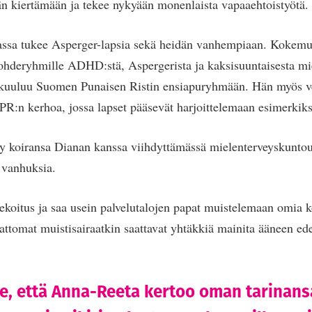
vän kiertämään ja tekee nykyään monenlaista vapaaehtoistyötä.
sa tukee Asperger-lapsia sekä heidän vanhempiaan. Kokemus
hderyhmille ADHD:stä, Aspergerista ja kaksisuuntaisesta miel
kuuluu Suomen Punaisen Ristin ensiapuryhmään. Hän myös vet
SPR:n kerhoa, jossa lapset pääsevät harjoittelemaan esimerkiks
y koiransa Dianan kanssa viihdyttämässä mielenterveyskuntoutu
 vanhuksia.
ekoitus ja saa usein palvelutalojen papat muistelemaan omia 
ttomat muistisairaatkin saattavat yhtäkkiä mainita ääneen e
e, että Anna-Reeta kertoo oman tarinans