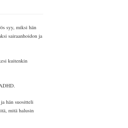
yös syy, miksi hän
aksi sairaanhoidon ja
esi kuitenkin
n ADHD.
ja hän suositteli
itä, mitä halusin