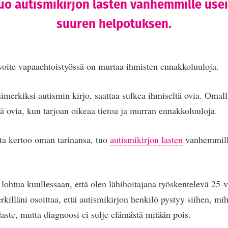
uo autismikirjon lasten vanhemmille use
suuren helpotuksen.
oite vapaaehtoistyössä on murtaa ihmisten ennakkoluuloja.
simerkiksi autismin kirjo, saattaa sulkea ihmiseltä ovia. Omal
ä ovia, kun tarjoan oikeaa tietoa ja murran ennakkoluuloja.
ta kertoo oman tarinansa, tuo
autismikirjon lasten
vanhemmill
ohtua kuullessaan, että olen lähihoitajana työskentelevä 25-v
rkilläni osoittaa, että autismikirjon henkilö pystyy siihen, mi
daste, mutta diagnoosi ei sulje elämästä mitään pois.