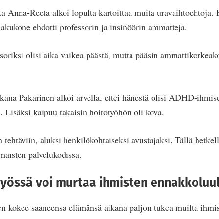
a Anna-Reeta alkoi lopulta kartoittaa muita uravaihtoehtoja. Hä
 hakukone ehdotti professorin ja insinöörin ammatteja.
essoriksi olisi aika vaikea päästä, mutta pääsin ammattikorke
ikana Pakarinen alkoi arvella, ettei hänestä olisi ADHD-ihmi
. Lisäksi kaipuu takaisin hoitotyöhön oli kova.
n tehtäviin, aluksi henkilökohtaiseksi avustajaksi. Tällä hetkel
maisten palvelukodissa.
yössä voi murtaa ihmisten ennakkoluu
n kokee saaneensa elämänsä aikana paljon tukea muilta ihmis