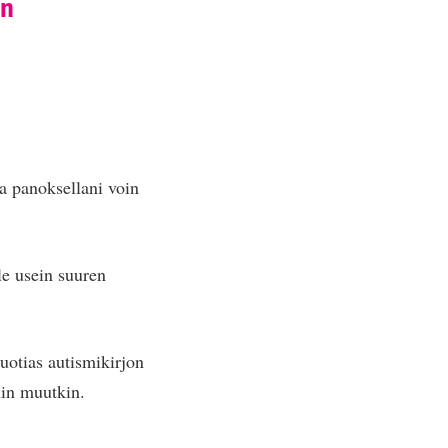
in
la panoksellani voin
e usein suuren
uotias autismikirjon
hin muutkin.