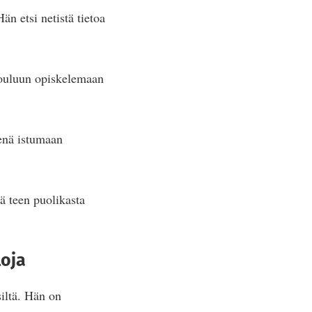
n etsi netistä tietoa
akouluun opiskelemaan
senä istumaan
lä teen puolikasta
loja
iltä. Hän on