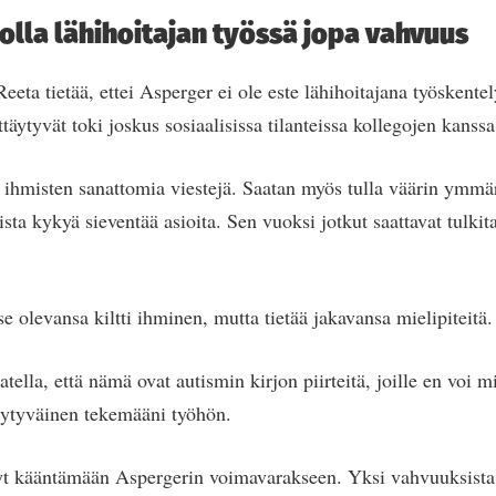
olla lähihoitajan työssä jopa vahvuus
ta tietää, ettei Asperger ei ole este lähihoitajana työskentel
ttäytyvät toki joskus sosiaalisissa tilanteissa kollegojen kanssa
 ihmisten sanattomia viestejä. Saatan myös tulla väärin ymmärr
ista kykyä sieventää asioita. Sen vuoksi jotkut saattavat tulkita
e olevansa kiltti ihminen, mutta tietää jakavansa mielipiteitä.
atella, että nämä ovat autismin kirjon piirteitä, joille en voi mi
yytyväinen tekemääni työhön.
yt kääntämään Aspergerin voimavarakseen. Yksi vahvuuksista