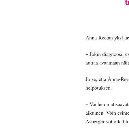
t
Anna-Reetan yksi tav
– Jokin diagnoosi, e
auttaa avaamaan näit
Jo se, että Anna-Ree
helpotuksen.
– Vanhemmat saavat l
aikuinen. Voin esime
Asperger voi olla hi