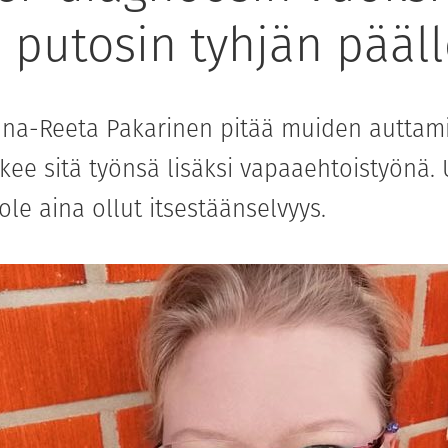
n putosin tyhjän pääll
nna-Reeta Pakarinen pitää muiden auttami
ekee sitä työnsä lisäksi vapaaehtoistyönä.
 ole aina ollut itsestäänselvyys.