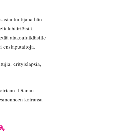
asiantuntijana hän
ialahäiriöistä.
ää alakouluikäisille
i ensiaputaitoja.
jia, erityislapsia,
koiriaan. Dianan
desmenneen koiransa
a,