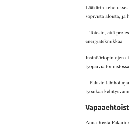
Lääkärin kehotuksest
sopivista aloista, ja
– Totesin, että prof
energiatekniikkaa.
Insinööriopintojen a
työpäiviä toimistossa
– Palasin lähihoitaja
työaikaa kehitysvam
Vapaaehtoist
Anna-Reeta Pakarine