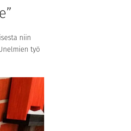
e”
sesta niin
 Unelmien työ