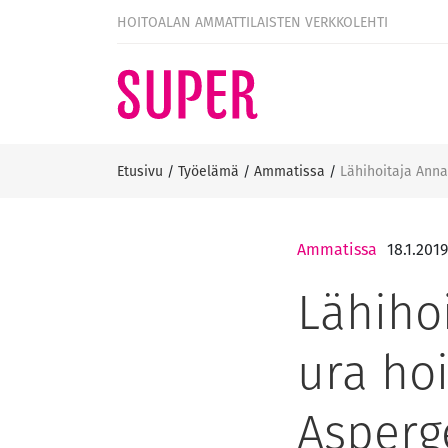
HOITOALAN AMMATTILAISTEN VERKKOLEHTI
Etusivu
/
Työelämä
/
Ammatissa
/
Lähihoitaja Anna
Ammatissa
18.1.2019
Lähiho
ura hoi
Asperg