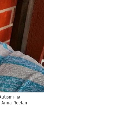
utismi- ja
va Anna-Reetan