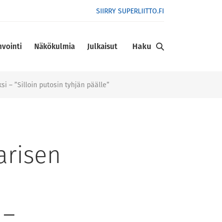
SIIRRY SUPERLIITTO.FI
Haku
nvointi
Näkökulmia
Julkaisut
i – ”Silloin putosin tyhjän päälle”
arisen
 –