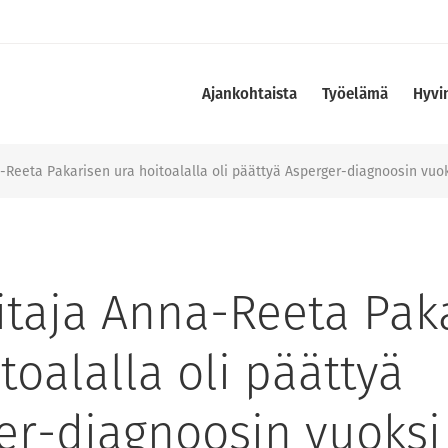
Ajankohtaista
Työelämä
Hyvi
-Reeta Pakarisen ura hoitoalalla oli päättyä Asperger-diagnoosin vuoks
itaja Anna-Reeta Pak
toalalla oli päättyä
er-diagnoosin vuoksi