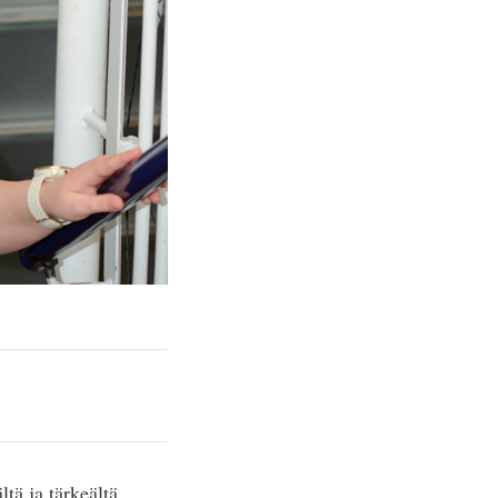
tä ja tärkeältä.