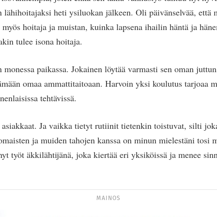
lähihoitajaksi heti ysiluokan jälkeen. Oli päivänselvää, että
n myös hoitaja ja muistan, kuinka lapsena ihailin häntä ja häne
akin tulee isona hoitaja.
an monessa paikassa. Jokainen löytää varmasti sen oman juttun
tämään omaa ammattitaitoaan. Harvoin yksi koulutus tarjoaa m
enlaisissa tehtävissä.
asiakkaat. Ja vaikka tietyt rutiinit tietenkin toistuvat, silti j
 omaisten ja muiden tahojen kanssa on minun mielestäni tosi
nyt työt äkkilähtijänä, joka kiertää eri yksiköissä ja menee sin
MAINOS