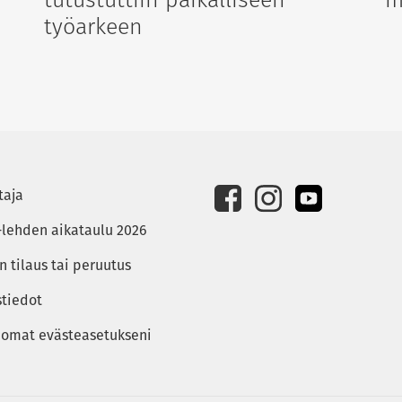
työarkeen
taja
-lehden aikataulu 2026
 tilaus tai peruutus
stiedot
 omat evästeasetukseni