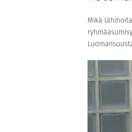
Mikä lähihoit
ryhmäasumisy
Luomansuusta 