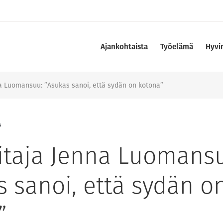
Ajankohtaista
Työelämä
Hyvi
a Luomansuu: ”Asukas sanoi, että sydän on kotona”
4
itaja Jenna Luomans
s sanoi, että sydän o
”