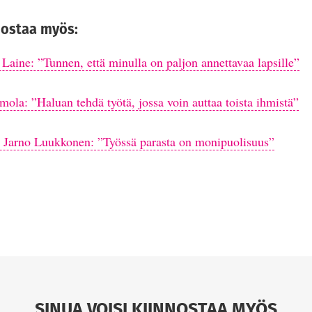
nostaa myös:
Laine: ”Tunnen, että minulla on paljon annettavaa lapsille”
mola: ”Haluan tehdä työtä, jossa voin auttaa toista ihmistä”
i Jarno Luukkonen: ”Työssä parasta on monipuolisuus”
SINUA VOISI KIINNOSTAA MYÖS