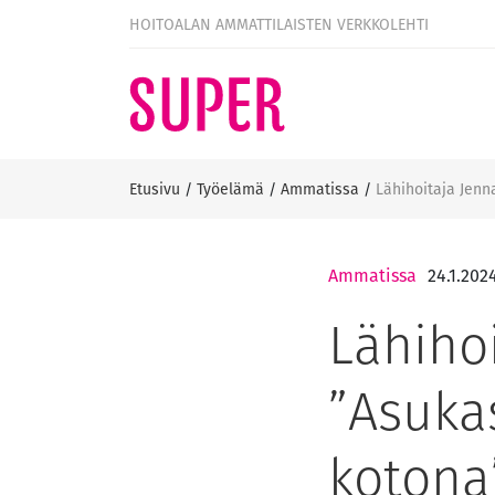
HOITOALAN AMMATTILAISTEN VERKKOLEHTI
Etusivu
/
Työelämä
/
Ammatissa
/
Lähihoitaja Jenn
Ammatissa
24.1.202
Lähiho
”Asuka
kotona