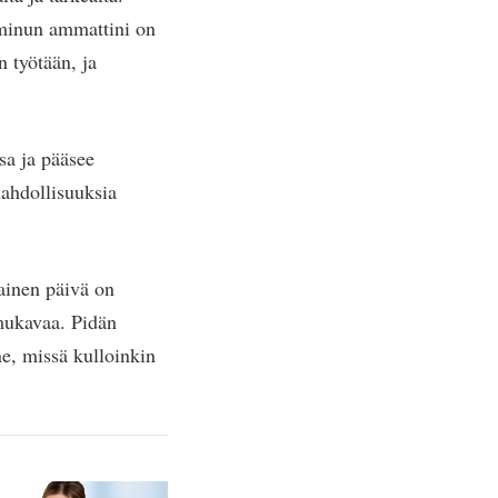
 minun ammattini on
n työtään, ja
sa ja pääsee
ahdollisuuksia
okainen päivä on
 mukavaa. Pidän
ne, missä kulloinkin