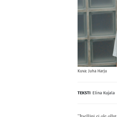
Kuva: Juha Harju
TEKSTI
Elina Kujala
”Itselläni ei ole oll