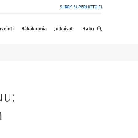
SIIRRY SUPERLIITTO.FI
Haku
nvointi
Näkökulmia
Julkaisut
uu:
n