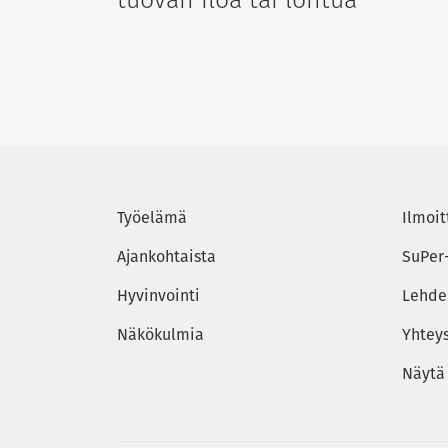
Työelämä
Ilmoit
Ajankohtaista
SuPer
Hyvinvointi
Lehden
Näkökulmia
Yhtey
Näytä