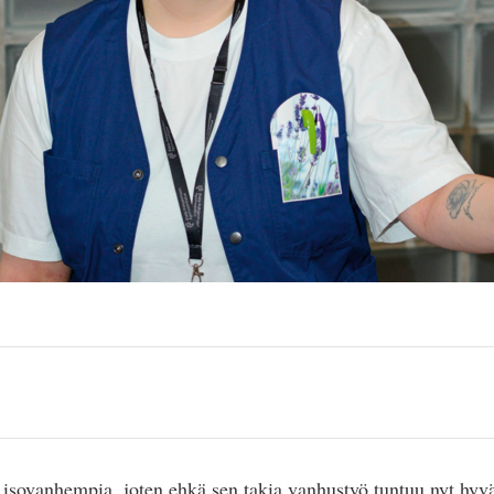
ut isovanhempia, joten ehkä sen takia vanhustyö tuntuu nyt hyväl