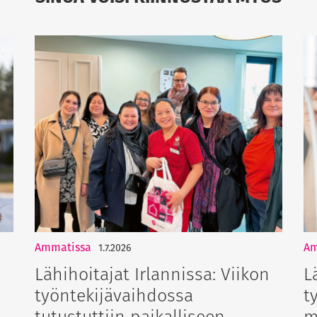
Ammatissa
Am
1.7.2026
Lähihoitajat Irlannissa: Viikon
L
työntekijävaihdossa
t
tutustuttiin paikalliseen
m