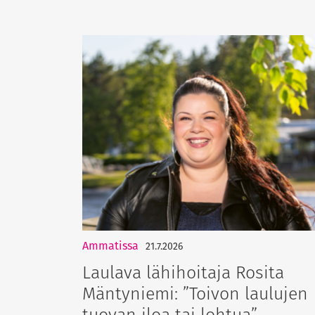
Ammatissa
21.7.2026
Laulava lähihoitaja Rosita
Mäntyniemi: ”Toivon laulujen
tuovan iloa tai lohtua”