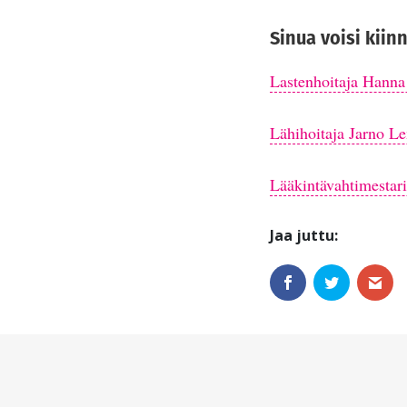
Sinua voisi kiin
Lastenhoitaja Hanna 
Lähihoitaja Jarno Le
Lääkintävahtimestar