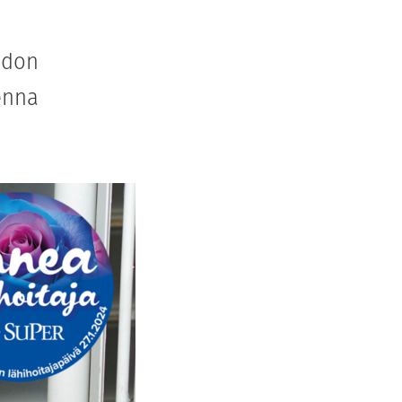
idon
enna