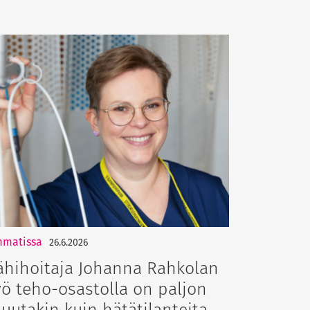
matissa
26.6.2026
ähihoitaja Johanna Rahkolan
yö teho-osastolla on paljon
uutakin kuin hätätilanteita