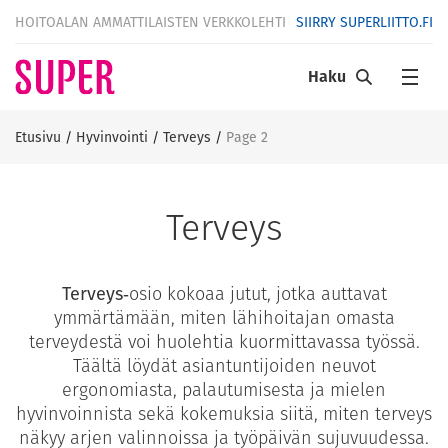
HOITOALAN AMMATTILAISTEN VERKKOLEHTI
SIIRRY SUPERLIITTO.FI
Haku
Etusivu
/
Hyvinvointi
/
Terveys
/
Page 2
Terveys
Terveys
‑osio kokoaa jutut, jotka auttavat
ymmärtämään, miten lähihoitajan omasta
terveydestä voi huolehtia kuormittavassa työssä.
Täältä löydät asiantuntijoiden neuvot
ergonomiasta, palautumisesta ja mielen
hyvinvoinnista sekä kokemuksia siitä, miten terveys
näkyy arjen valinnoissa ja työpäivän sujuvuudessa.