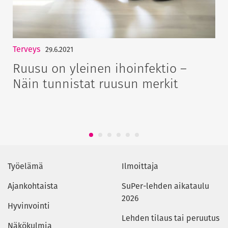
Terveys
29.6.2021
Ruusu on yleinen ihoinfektio –
Näin tunnistat ruusun merkit
1
2
3
4
5
6
Työelämä
Ilmoittaja
Ajankohtaista
SuPer-lehden aikataulu
2026
Hyvinvointi
Lehden tilaus tai peruutus
Näkökulmia