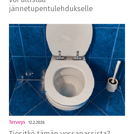
jännetupentulehdukselle
Terveys
12.2.2026
Tiesitkö tämän vessapassista?