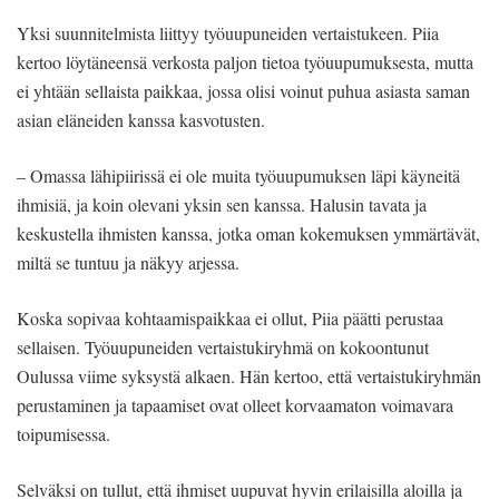
Yksi suunnitelmista liittyy työuupuneiden vertaistukeen. Piia
kertoo löytäneensä verkosta paljon tietoa työuupumuksesta, mutta
ei yhtään sellaista paikkaa, jossa olisi voinut puhua asiasta saman
asian eläneiden kanssa kasvotusten.
– Omassa lähipiirissä ei ole muita työuupumuksen läpi käyneitä
ihmisiä, ja koin olevani yksin sen kanssa. Halusin tavata ja
keskustella ihmisten kanssa, jotka oman kokemuksen ymmärtävät,
miltä se tuntuu ja näkyy arjessa.
Koska sopivaa kohtaamispaikkaa ei ollut, Piia päätti perustaa
sellaisen. Työuupuneiden vertaistukiryhmä on kokoontunut
Oulussa viime syksystä alkaen. Hän kertoo, että vertaistukiryhmän
perustaminen ja tapaamiset ovat olleet korvaamaton voimavara
toipumisessa.
Selväksi on tullut, että ihmiset uupuvat hyvin erilaisilla aloilla ja