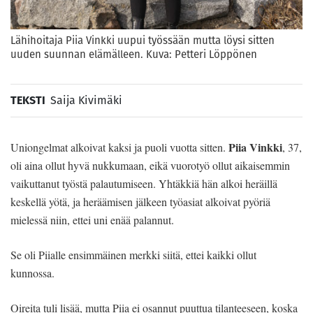
Lähihoitaja Piia Vinkki uupui työssään mutta löysi sitten
uuden suunnan elämälleen. Kuva: Petteri Löppönen
TEKSTI
Saija Kivimäki
Piia Vinkki
Uniongelmat alkoivat kaksi ja puoli vuotta sitten.
, 37,
oli aina ollut hyvä nukkumaan, eikä vuorotyö ollut aikaisemmin
vaikuttanut työstä palautumiseen. Yhtäkkiä hän alkoi heräillä
keskellä yötä, ja heräämisen jälkeen työasiat alkoivat pyöriä
mielessä niin, ettei uni enää palannut.
Se oli Piialle ensimmäinen merkki siitä, ettei kaikki ollut
kunnossa.
Oireita tuli lisää, mutta Piia ei osannut puuttua tilanteeseen, koska