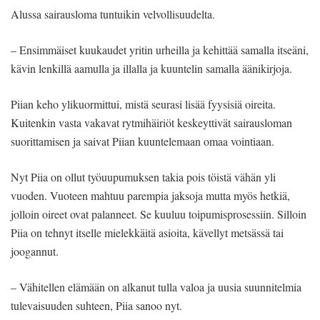
Alussa sairausloma tuntuikin velvollisuudelta.
– Ensimmäiset kuukaudet yritin urheilla ja kehittää samalla itseäni,
kävin lenkillä aamulla ja illalla ja kuuntelin samalla äänikirjoja.
Piian keho ylikuormittui, mistä seurasi lisää fyysisiä oireita.
Kuitenkin vasta vakavat rytmihäiriöt keskeyttivät sairausloman
suorittamisen ja saivat Piian kuuntelemaan omaa vointiaan.
Nyt Piia on ollut työuupumuksen takia pois töistä vähän yli
vuoden. Vuoteen mahtuu parempia jaksoja mutta myös hetkiä,
jolloin oireet ovat palanneet. Se kuuluu toipumisprosessiin. Silloin
Piia on tehnyt itselle mielekkäitä asioita, kävellyt metsässä tai
joogannut.
– Vähitellen elämään on alkanut tulla valoa ja uusia suunnitelmia
tulevaisuuden suhteen, Piia sanoo nyt.