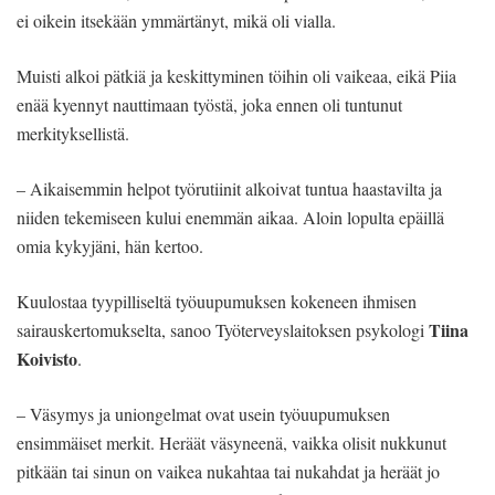
ei oikein itsekään ymmärtänyt, mikä oli vialla.
Muisti alkoi pätkiä ja keskittyminen töihin oli vaikeaa, eikä Piia
enää kyennyt nauttimaan työstä, joka ennen oli tuntunut
merkityksellistä.
– Aikaisemmin helpot työrutiinit alkoivat tuntua haastavilta ja
niiden tekemiseen kului enemmän aikaa. Aloin lopulta epäillä
omia kykyjäni, hän kertoo.
Kuulostaa tyypilliseltä työuupumuksen kokeneen ihmisen
Tiina
sairauskertomukselta, sanoo Työterveyslaitoksen psykologi
Koivisto
.
– Väsymys ja uniongelmat ovat usein työuupumuksen
ensimmäiset merkit. Heräät väsyneenä, vaikka olisit nukkunut
pitkään tai sinun on vaikea nukahtaa tai nukahdat ja heräät jo