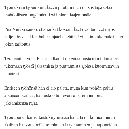
Työntekijän työuupumukseen puuttuminen on siis tapa estää
mahdollisten ongelmien leviäminen laajemmalle.
Piia Vinkki sanoo, että rankat kokemukset ovat tuoneet myös
paljon hyvää. Hän haluaa ajatella, että ikävilläkin kokemuksilla on
jokin tarkoitus.
Terapeutin avulla Piia on alkanut rakentaa uusia toimintamalleja
tukemaan työssä jaksamista ja puuttumista ajoissa kuormittaviin
tilanteisiin.
Entiseen työhönsä hän ei aio palata, mutta kun työhön paluu
aikanaan koittaa, hän uskoo tuntevansa paremmin oman
jaksamisensa rajat.
Työuupuneiden vertaistukiryhmässä hänellä on kolmen muun
aktiivin kanssa vireillä toiminnan laajentaminen ja uupuneiden