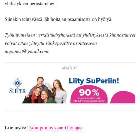
yhdistyksen perustaminen.
Siinäkin tehtävässä lähihoitajan osaamisesta on hyötyä.
Työuupuneiden vertaistukiryhmästä tai yhdistyksestä kiinnostuneet
voivat ottaa yhteyttä sähköpostitse osoitteeseen
uupuneet@gmail.com.
MAINOS
Lue myös:
Työuupumus vaanii hoitajaa