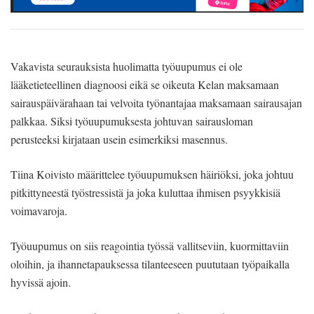
Vakavista seurauksista huolimatta työuupumus ei ole
lääketieteellinen diagnoosi eikä se oikeuta Kelan maksamaan
sairauspäivärahaan tai velvoita työnantajaa maksamaan sairausajan
palkkaa. Siksi työuupumuksesta johtuvan sairausloman
perusteeksi kirjataan usein esimerkiksi masennus.
Tiina Koivisto määrittelee työuupumuksen häiriöksi, joka johtuu
pitkittyneestä työstressistä ja joka kuluttaa ihmisen psyykkisiä
voimavaroja.
Työuupumus on siis reagointia työssä vallitseviin, kuormittaviin
oloihin, ja ihannetapauksessa tilanteeseen puututaan työpaikalla
hyvissä ajoin.