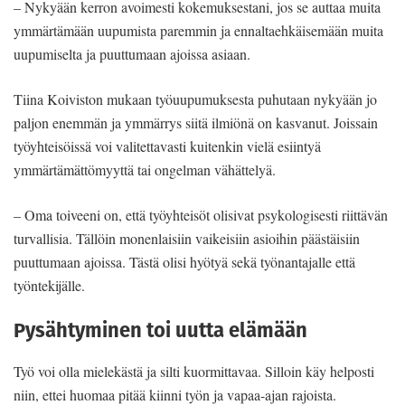
– Nykyään kerron avoimesti kokemuksestani, jos se auttaa muita
ymmärtämään uupumista paremmin ja ennaltaehkäisemään muita
uupumiselta ja puuttumaan ajoissa asiaan.
Tiina Koiviston mukaan työuupumuksesta puhutaan nykyään jo
paljon enemmän ja ymmärrys siitä ilmiönä on kasvanut. Joissain
työyhteisöissä voi valitettavasti kuitenkin vielä esiintyä
ymmärtämättömyyttä tai ongelman vähättelyä.
– Oma toiveeni on, että työyhteisöt olisivat psykologisesti riittävän
turvallisia. Tällöin monenlaisiin vaikeisiin asioihin päästäisiin
puuttumaan ajoissa. Tästä olisi hyötyä sekä työnantajalle että
työntekijälle.
Pysähtyminen toi uutta elämään
Työ voi olla mielekästä ja silti kuormittavaa. Silloin käy helposti
niin, ettei huomaa pitää kiinni työn ja vapaa-ajan rajoista.