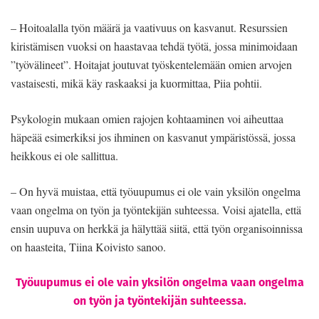
– Hoitoalalla työn määrä ja vaativuus on kasvanut. Resurssien
kiristämisen vuoksi on haastavaa tehdä työtä, jossa minimoidaan
”työvälineet”. Hoitajat joutuvat työskentelemään omien arvojen
vastaisesti, mikä käy raskaaksi ja kuormittaa, Piia pohtii.
Psykologin mukaan omien rajojen kohtaaminen voi aiheuttaa
häpeää esimerkiksi jos ihminen on kasvanut ympäristössä, jossa
heikkous ei ole sallittua.
– On hyvä muistaa, että työuupumus ei ole vain yksilön ongelma
vaan ongelma on työn ja työntekijän suhteessa. Voisi ajatella, että
ensin uupuva on herkkä ja hälyttää siitä, että työn organisoinnissa
on haasteita, Tiina Koivisto sanoo.
Työuupumus ei ole vain yksilön ongelma vaan ongelma
on työn ja työntekijän suhteessa.