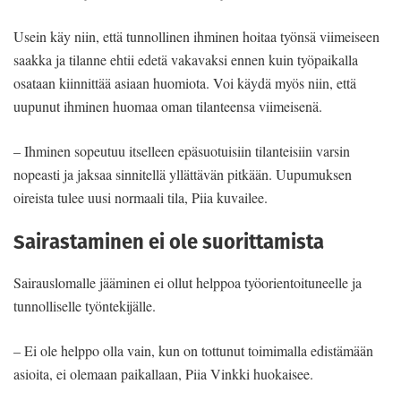
Usein käy niin, että tunnollinen ihminen hoitaa työnsä viimeiseen
saakka ja tilanne ehtii edetä vakavaksi ennen kuin työpaikalla
osataan kiinnittää asiaan huomiota. Voi käydä myös niin, että
uupunut ihminen huomaa oman tilanteensa viimeisenä.
– Ihminen sopeutuu itselleen epäsuotuisiin tilanteisiin varsin
nopeasti ja jaksaa sinnitellä yllättävän pitkään. Uupumuksen
oireista tulee uusi normaali tila, Piia kuvailee.
Sairastaminen ei ole suorittamista
Sairauslomalle jääminen ei ollut helppoa työorientoituneelle ja
tunnolliselle työntekijälle.
– Ei ole helppo olla vain, kun on tottunut toimimalla edistämään
asioita, ei olemaan paikallaan, Piia Vinkki huokaisee.