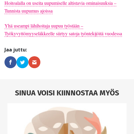
Hoitoalalla on useita uupumiselle altistavia ominaisuuksia –
Tunnista uupumus ajoissa
Yhä useampi lähihoitaja uupuu työstään –
Työkyvyttömyyseläkkeelle siirtyy satoja työntekijöitä vuodessa
SINUA VOISI KIINNOSTAA MYÖS