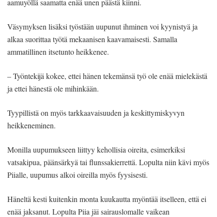
aamuyöllä saamatta enää unen päästä kiinni.
Väsymyksen lisäksi työstään uupunut ihminen voi kyynistyä ja
alkaa suorittaa työtä mekaanisen kaavamaisesti. Samalla
ammatillinen itsetunto heikkenee.
– Työntekijä kokee, ettei hänen tekemänsä työ ole enää mielekästä
ja ettei hänestä ole mihinkään.
Tyypillistä on myös tarkkaavaisuuden ja keskittymiskyvyn
heikkeneminen.
Monilla uupumukseen liittyy kehollisia oireita, esimerkiksi
vatsakipua, päänsärkyä tai flunssakierrettä. Lopulta niin kävi myös
Piialle, uupumus alkoi oireilla myös fyysisesti.
Häneltä kesti kuitenkin monta kuukautta myöntää itselleen, että ei
enää jaksanut. Lopulta Piia jäi sairauslomalle vaikean