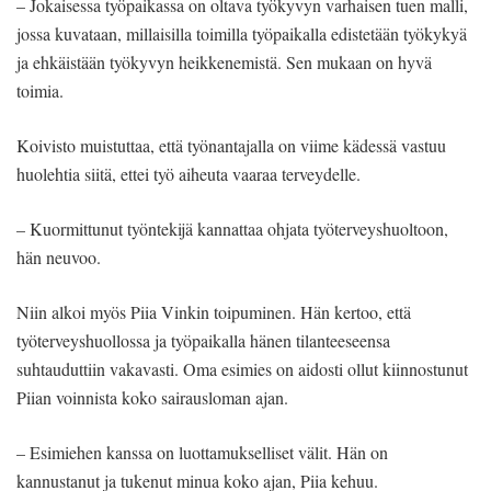
– Jokaisessa työpaikassa on oltava työkyvyn varhaisen tuen malli,
jossa kuvataan, millaisilla toimilla työpaikalla edistetään työkykyä
ja ehkäistään työkyvyn heikkenemistä. Sen mukaan on hyvä
toimia.
Koivisto muistuttaa, että työnantajalla on viime kädessä vastuu
huolehtia siitä, ettei työ aiheuta vaaraa terveydelle.
– Kuormittunut työntekijä kannattaa ohjata työterveyshuoltoon,
hän neuvoo.
Niin alkoi myös Piia Vinkin toipuminen. Hän kertoo, että
työterveyshuollossa ja työpaikalla hänen tilanteeseensa
suhtauduttiin vakavasti. Oma esimies on aidosti ollut kiinnostunut
Piian voinnista koko sairausloman ajan.
– Esimiehen kanssa on luottamukselliset välit. Hän on
kannustanut ja tukenut minua koko ajan, Piia kehuu.