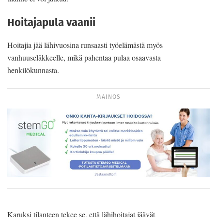
Hoitajapula vaanii
Hoitajia jää lähivuosina runsaasti työelämästä myös
vanhuuseläkkeelle, mikä pahentaa pulaa osaavasta
henkilökunnasta.
MAINOS
Karuksi tilanteen tekee se, että lähihoitajat jäävät