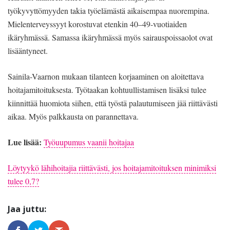
työkyvyttömyyden takia työelämästä aikaisempaa nuorempina.
Mielenterveyssyyt korostuvat etenkin 40–49-vuotiaiden
ikäryhmässä. Samassa ikäryhmässä myös sairauspoissaolot ovat
lisääntyneet.
Sainila-Vaarnon mukaan tilanteen korjaaminen on aloitettava
hoitajamitoituksesta. Työtaakan kohtuullistamisen lisäksi tulee
kiinnittää huomiota siihen, että työstä palautumiseen jää riittävästi
aikaa. Myös palkkausta on parannettava.
Lue lisää:
Työuupumus vaanii hoitajaa
Löytyykö lähihoitajia riittävästi, jos hoitajamitoituksen minimiksi
tulee 0,7?