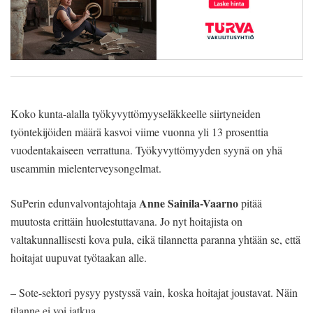
Koko kunta-alalla työkyvyttömyyseläkkeelle siirtyneiden
työntekijöiden määrä kasvoi viime vuonna yli 13 prosenttia
vuodentakaiseen verrattuna. Työkyvyttömyyden syynä on yhä
useammin mielenterveysongelmat.
Anne Sainila-Vaarno
SuPerin edunvalvontajohtaja
pitää
muutosta erittäin huolestuttavana. Jo nyt hoitajista on
valtakunnallisesti kova pula, eikä tilannetta paranna yhtään se, että
hoitajat uupuvat työtaakan alle.
– Sote-sektori pysyy pystyssä vain, koska hoitajat joustavat. Näin
tilanne ei voi jatkua.