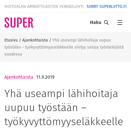
HOITOALAN AMMATTILAISTEN VERKKOLEHTI
SIIRRY SUPERLIITTO.FI
Haku
Etusivu
/
Ajankohtaista
/
Yhä useampi lähihoitaja uupuu
työstään – työkyvyttömyyseläkkeelle siirtyy satoja työntekijöitä
vuodessa
Ajankohtaista
11.9.2019
Yhä useampi lähihoitaja
uupuu työstään –
työkyvyttömyyseläkkeelle