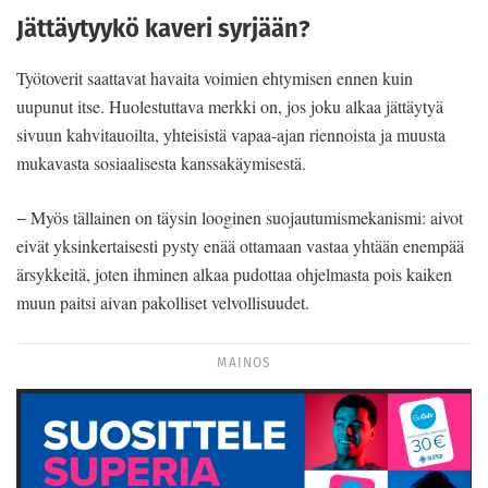
Jättäytyykö kaveri syrjään?
Työtoverit saattavat havaita voimien ehtymisen ennen kuin
uupunut itse. Huolestuttava merkki on, jos joku alkaa jättäytyä
sivuun kahvitauoilta, yhteisistä vapaa-ajan riennoista ja muusta
mukavasta sosiaalisesta kanssakäymisestä.
− Myös tällainen on täysin looginen suojautumismekanismi: aivot
eivät yksinkertaisesti pysty enää ottamaan vastaa yhtään enempää
ärsykkeitä, joten ihminen alkaa pudottaa ohjelmasta pois kaiken
muun paitsi aivan pakolliset velvollisuudet.
MAINOS