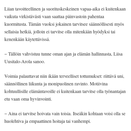
Liian tavoitteellinen ja suorituskeskeinen vapaa-aika ei kuitenkaan
vaikuta virkistävästi vaan saattaa päinvastoin pahentaa
kuormitusta. Tämän vuoksi jokainen tarvitsee säännöllisesti myös
sellaisia hetkiä, jolloin ei tarvitse olla mitenkään hyödyksi tai
kenenkään käytettävissä.
− Tällöin vahvistuu tunne oman ajan ja elämän hallinnasta, Liisa
Uusitalo-Arola sanoo.
Voimia palauttavat niin ikään terveelliset tottumukset: riittävä uni,
säännöllinen liikunta ja monipuolinen ravinto. Motiivina
kohtuullisille elämäntavoille ei kuitenkaan tarvitse olla työnantajan
etu vaan oma hyvinvointi.
− Aina ei tarvitse hoivata vain toisia. Itseäkin kohtaan voisi olla se
huolehtiva ja empaattinen hoitaja tai vanhempi.