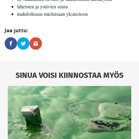
läheisten ja ystävien seura
mahdollisuus mieluisaan yksinoloon
SINUA VOISI KIINNOSTAA MYÖS