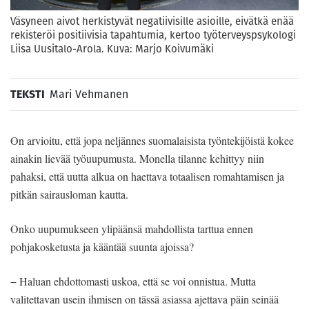
Väsyneen aivot herkistyvät negatiivisille asioille, eivätkä enää
rekisteröi positiivisia tapahtumia, kertoo työterveyspsykologi
Liisa Uusitalo-Arola. Kuva: Marjo Koivumäki
TEKSTI
Mari Vehmanen
On arvioitu, että jopa neljännes suomalaisista työntekijöistä kokee
ainakin lievää työuupumusta. Monella tilanne kehittyy niin
pahaksi, että uutta alkua on haettava totaalisen romahtamisen ja
pitkän sairausloman kautta.
Onko uupumukseen ylipäänsä mahdollista tarttua ennen
pohjakosketusta ja kääntää suunta ajoissa?
− Haluan ehdottomasti uskoa, että se voi onnistua. Mutta
valitettavan usein ihmisen on tässä asiassa ajettava päin seinää