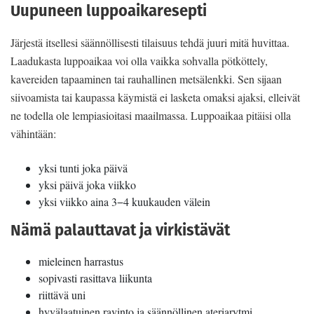
Uupuneen luppoaikaresepti
Järjestä itsellesi säännöllisesti tilaisuus tehdä juuri mitä huvittaa.
Laadukasta luppoaikaa voi olla vaikka sohvalla pötköttely,
kavereiden tapaaminen tai rauhallinen metsälenkki. Sen sijaan
siivoamista tai kaupassa käymistä ei lasketa omaksi ajaksi, elleivät
ne todella ole lempiasioitasi maailmassa. Luppoaikaa pitäisi olla
vähintään:
yksi tunti joka päivä
yksi päivä joka viikko
yksi viikko aina 3−4 kuukauden välein
Nämä palauttavat ja virkistävät
mieleinen harrastus
sopivasti rasittava liikunta
riittävä uni
hyvälaatuinen ravinto ja säännöllinen ateriarytmi