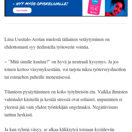
Liisa Uusitalo-Arolan mielestä tällainen vetäytyminen on
ehdottomasti syy tiedustella työtoverin vointia.
− ”Mitä sinulle kuuluu?” on hyvä ja neutraali kysymys. Ja jos
toinen kertoo väsymyksestään, voi tarjota tukea työterveyshuollon
tai esimiehen puheille menemisessä.
Tilanteen pysäyttäminen on koko työyhteisön etu. Vaikka ihmisten
valmiudet käsitellä ja kestää stressiä ovat erilaiset, uupuminen ei
yleensä jää vain yhden työntekijän ongelmaksi. Negatiivisuus
tarttuu herkästi.
Ja kun ryhmä väsyy, se alkaa klikkiytyä toisiaan kyräileviin