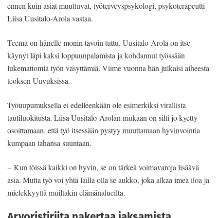
ennen kuin asiat muuttuvat, työterveyspsykologi, psykoterapeutti
Liisa Uusitalo-Arola vastaa.
Teema on hänelle monin tavoin tuttu. Uusitalo-Arola on itse
käynyt läpi kaksi loppuunpalamista ja kohdannut työssään
lukemattomia työn väsyttämiä. Viime vuonna hän julkaisi aiheesta
teoksen Uuvuksissa.
Työuupumuksella ei edelleenkään ole esimerkiksi virallista
tautiluokitusta. Liisa Uusitalo-Arolan mukaan on silti jo kyetty
osoittamaan, että työ itsessään pystyy muuttamaan hyvinvointia
kumpaan tahansa suuntaan.
− Kun töissä kaikki on hyvin, se on tärkeä voimavaroja lisäävä
asia. Mutta työ voi yhtä lailla olla se aukko, joka alkaa imeä iloa ja
mielekkyyttä muiltakin elämänalueilta.
Arvoristiriita nakertaa jaksamista