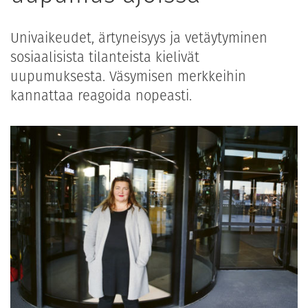
Univaikeudet, ärtyneisyys ja vetäytyminen
sosiaalisista tilanteista kielivät
uupumuksesta. Väsymisen merkkeihin
kannattaa reagoida nopeasti.