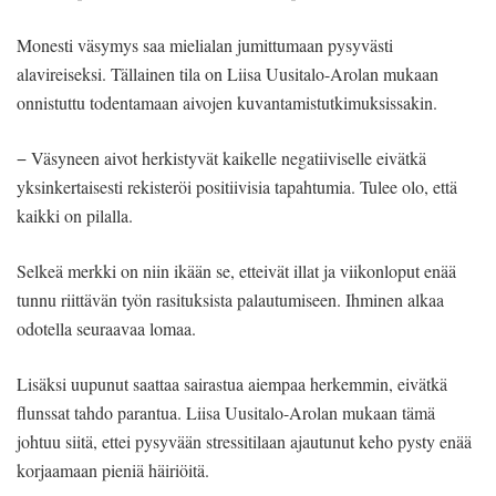
Monesti väsymys saa mielialan jumittumaan pysyvästi
alavireiseksi. Tällainen tila on Liisa Uusitalo-Arolan mukaan
onnistuttu todentamaan aivojen kuvantamistutkimuksissakin.
− Väsyneen aivot herkistyvät kaikelle negatiiviselle eivätkä
yksinkertaisesti rekisteröi positiivisia tapahtumia. Tulee olo, että
kaikki on pilalla.
Selkeä merkki on niin ikään se, etteivät illat ja viikonloput enää
tunnu riittävän työn rasituksista palautumiseen. Ihminen alkaa
odotella seuraavaa lomaa.
Lisäksi uupunut saattaa sairastua aiempaa herkemmin, eivätkä
flunssat tahdo parantua. Liisa Uusitalo-Arolan mukaan tämä
johtuu siitä, ettei pysyvään stressitilaan ajautunut keho pysty enää
korjaamaan pieniä häiriöitä.