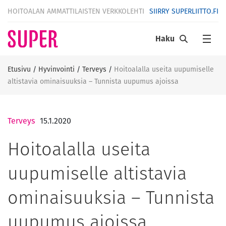
HOITOALAN AMMATTILAISTEN VERKKOLEHTI
SIIRRY SUPERLIITTO.FI
Haku
Etusivu
/
Hyvinvointi
/
Terveys
/
Hoitoalalla useita uupumiselle
altistavia ominaisuuksia – Tunnista uupumus ajoissa
Terveys
15.1.2020
Hoitoalalla useita
uupumiselle altistavia
ominaisuuksia – Tunnista
uupumus ajoissa