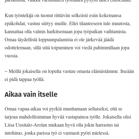
Kun työntekijä on tuonut riittävän selkeästi esiin kokemansa
epäkohdat, vastuu siirtyy muille. Ellei tilanteeseen tule muutosta,
kannattaa olla valmis harkitsemaan jopa työpaikan vaihtamista.
Omaa täydellistä loppuunpalamista ei ole järkevää jäädä
odottelemaan, sillä siitä toipuminen voi viedä pahimmillaan jopa
vuosia.
− Meillä jokaisella on lopulta vastuu omasta elämästämme. Itseään
ei pidä tappaa työllä.
Aikaa vain itselle
Omaa vapaa-aikaa voi pyrkiä muuttamaan sellaiseksi, että se
tarjoaa mahdollisimman hyvää vastapainoa työlle. Jokaisella olisi
Liisa Uusitalo-Arolan mukaan hyvä olla jokin harrastus tai
intohimo, jonka parissa työ ei varmasti pyöri mielessä.