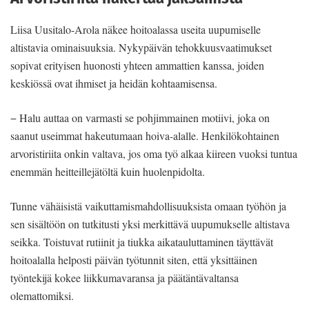
Liisa Uusitalo-Arola näkee hoitoalassa useita uupumiselle
altistavia ominaisuuksia. Nykypäivän tehokkuusvaatimukset
sopivat erityisen huonosti yhteen ammattien kanssa, joiden
keskiössä ovat ihmiset ja heidän kohtaamisensa.
− Halu auttaa on varmasti se pohjimmainen motiivi, joka on
saanut useimmat hakeutumaan hoiva-alalle. Henkilökohtainen
arvoristiriita onkin valtava, jos oma työ alkaa kiireen vuoksi tuntua
enemmän heitteillejätöltä kuin huolenpidolta.
Tunne vähäisistä vaikuttamismahdollisuuksista omaan työhön ja
sen sisältöön on tutkitusti yksi merkittävä uupumukselle altistava
seikka. Toistuvat rutiinit ja tiukka aikatauluttaminen täyttävät
hoitoalalla helposti päivän työtunnit siten, että yksittäinen
työntekijä kokee liikkumavaransa ja päätäntävaltansa
olemattomiksi.