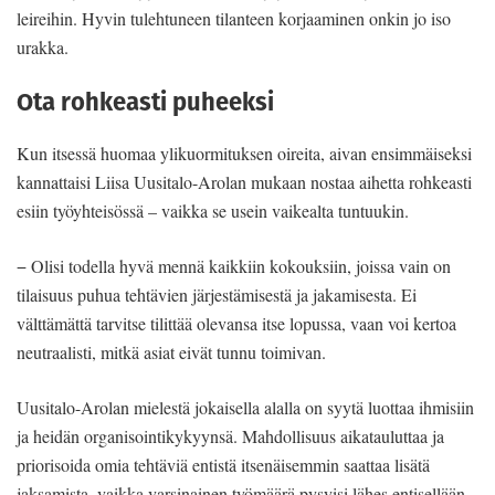
leireihin. Hyvin tulehtuneen tilanteen korjaaminen onkin jo iso
urakka.
Ota rohkeasti puheeksi
Kun itsessä huomaa ylikuormituksen oireita, aivan ensimmäiseksi
kannattaisi Liisa Uusitalo-Arolan mukaan nostaa aihetta rohkeasti
esiin työyhteisössä – vaikka se usein vaikealta tuntuukin.
− Olisi todella hyvä mennä kaikkiin kokouksiin, joissa vain on
tilaisuus puhua tehtävien järjestämisestä ja jakamisesta. Ei
välttämättä tarvitse tilittää olevansa itse lopussa, vaan voi kertoa
neutraalisti, mitkä asiat eivät tunnu toimivan.
Uusitalo-Arolan mielestä jokaisella alalla on syytä luottaa ihmisiin
ja heidän organisointikykyynsä. Mahdollisuus aikatauluttaa ja
priorisoida omia tehtäviä entistä itsenäisemmin saattaa lisätä
jaksamista, vaikka varsinainen työmäärä pysyisi lähes entisellään.