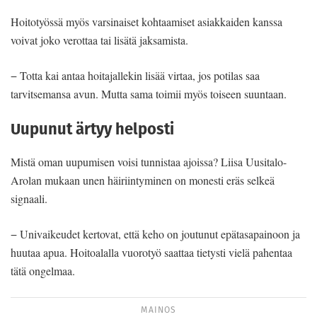
Hoitotyössä myös varsinaiset kohtaamiset asiakkaiden kanssa
voivat joko verottaa tai lisätä jaksamista.
− Totta kai antaa hoitajallekin lisää virtaa, jos potilas saa
tarvitsemansa avun. Mutta sama toimii myös toiseen suuntaan.
Uupunut ärtyy helposti
Mistä oman uupumisen voisi tunnistaa ajoissa? Liisa Uusitalo-
Arolan mukaan unen häiriintyminen on monesti eräs selkeä
signaali.
− Univaikeudet kertovat, että keho on joutunut epätasapainoon ja
huutaa apua. Hoitoalalla vuorotyö saattaa tietysti vielä pahentaa
tätä ongelmaa.
MAINOS