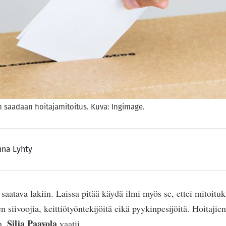
iin saadaan hoitajamitoitus. Kuva: Ingimage.
na Lyhty
saatava lakiin. Laissa pitää käydä ilmi myös se, ettei mitoitu
en siivoojia, keittiötyöntekijöitä eikä pyykinpesijöitä. Hoitajie
Silja Paavola
n,
vaatii.