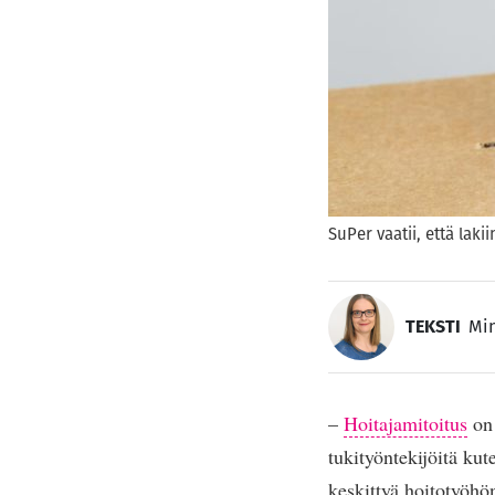
SuPer vaatii, että lak
TEKSTI
Min
–
Hoitajamitoitus
on 
tukityöntekijöitä kut
keskittyä hoitotyöhö