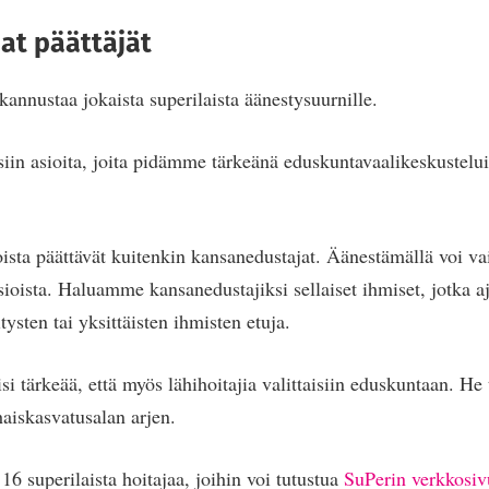
aat päättäjät
kannustaa jokaista superilaista äänestysuurnille.
siin asioita, joita pidämme tärkeänä eduskuntavaalikeskustelui
ista päättävät kuitenkin kansanedustajat. Äänestämällä voi vai
oista. Haluamme kansanedustajiksi sellaiset ihmiset, jotka a
tysten tai yksittäisten ihmisten etuja.
si tärkeää, että myös lähihoitajia valittaisiin eduskuntaan. He 
haiskasvatusalan arjen.
16 superilaista hoitajaa, joihin voi tutustua
SuPerin verkkosiv