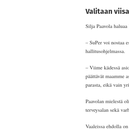
Valitaan viis
Silja Paavola haluaa 
– SuPer voi nostaa e
hallitusohjelmassa.
– Viime kädessä asio
päättävät maamme asi
parasta, eikä vain yri
Paavolan mielestä oli
terveysalan sekä var
Vaaleissa ehdolla on 