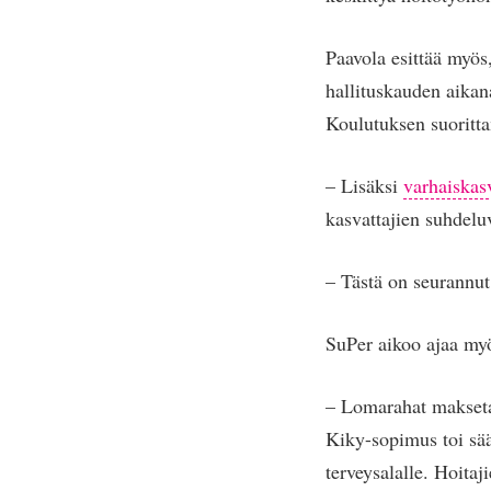
Paavola esittää myös
hallituskauden aikana
Koulutuksen suoritta
– Lisäksi
varhaiskas
kasvattajien suhdeluv
– Tästä on seurannut 
SuPer aikoo ajaa myö
– Lomarahat maksetaa
Kiky-sopimus toi sääs
terveysalalle. Hoita