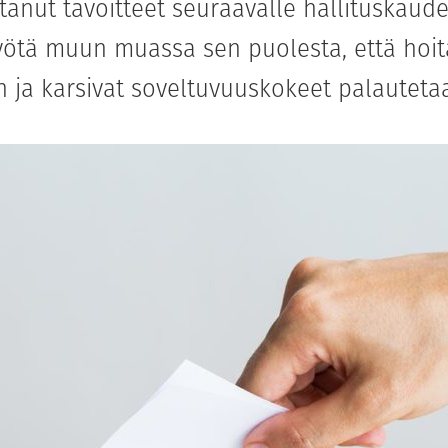
anut tavoitteet seuraavalle hallituskaudell
yötä muun muassa sen puolesta, että hoit
in ja karsivat soveltuvuuskokeet palauteta