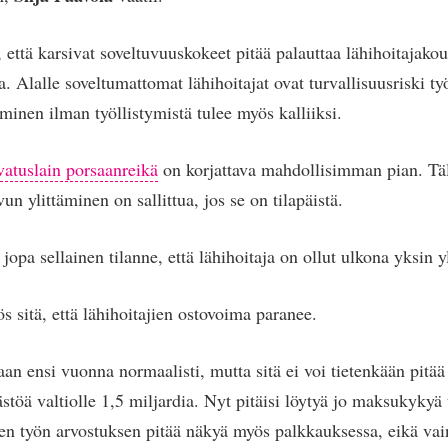
, että karsivat soveltuvuuskokeet pitää palauttaa lähihoitajak
. Alalle soveltumattomat lähihoitajat ovat turvallisuusriski ty
minen ilman työllistymistä tulee myös kalliiksi.
vatuslain porsaanreikä
on korjattava mahdollisimman pian. Täll
un ylittäminen on sallittua, jos se on tilapäistä.
jopa sellainen tilanne, että lähihoitaja on ollut ulkona yksin y
s sitä, että lähihoitajien ostovoima paranee.
n ensi vuonna normaalisti, mutta sitä ei voi tietenkään pitä
töä valtiolle 1,5 miljardia. Nyt pitäisi löytyä jo maksukykyä t
jien työn arvostuksen pitää näkyä myös palkkauksessa, eikä vai