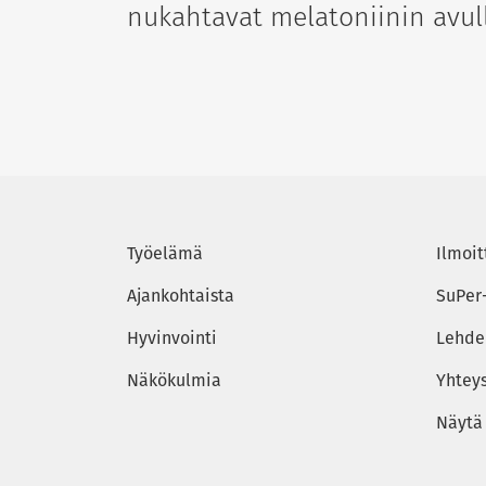
nukahtavat melatoniinin avul
Työelämä
Ilmoit
Ajankohtaista
SuPer
Hyvinvointi
Lehden
Näkökulmia
Yhtey
Näytä