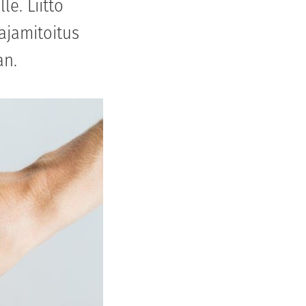
e. Liitto
ajamitoitus
an.