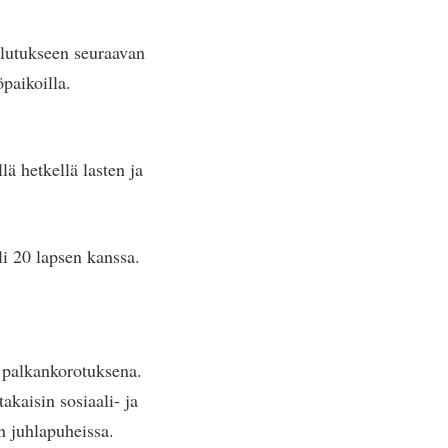
oulutukseen seuraavan
öpaikoilla.
ä hetkellä lasten ja
li 20 lapsen kanssa.
ä palkankorotuksena.
akaisin sosiaali- ja
n juhlapuheissa.