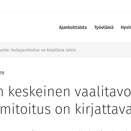
Ajankohtaista
Työelämä
Hyvi
oite: hoitajamitoitus on kirjattava lakiin
19
 keskeinen vaalitavo
mitoitus on kirjattava