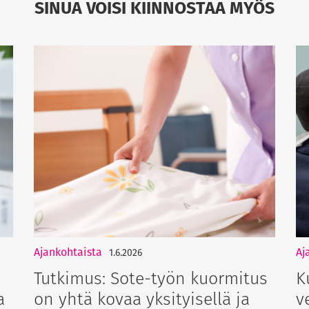
SINUA VOISI KIINNOSTAA MYÖS
Ajankohtaista
Aj
1.6.2026
Tutkimus: Sote-työn kuormitus
K
a
on yhtä kovaa yksityisellä ja
v