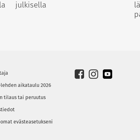
la
julkisella
l
p
taja
-lehden aikataulu 2026
 tilaus tai peruutus
stiedot
 omat evästeasetukseni