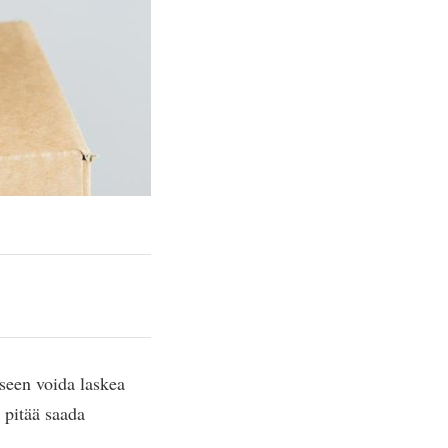
kseen voida laskea
n pitää saada