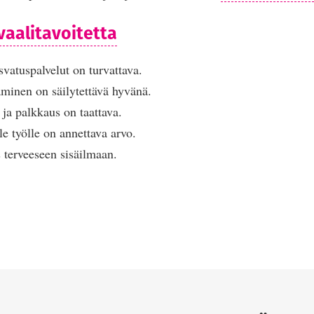
 vaalitavoitetta
svatuspalvelut on turvattava.
aminen on säilytettävä hyvänä.
 ja palkkaus on taattava.
e työlle on annettava arvo.
s terveeseen sisäilmaan.