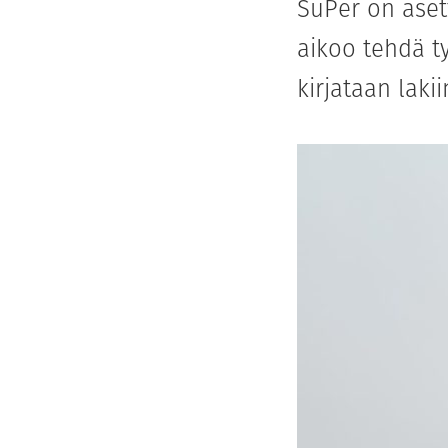
SuPer on asett
aikoo tehdä t
kirjataan laki