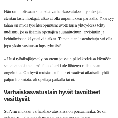
Hän on huolissaan siitä, että varhaiskasvatuksen työntekijät,
etenkin lastenhoitajat, alkavat olla uupumuksen partaalla. Yksi syy
tähän on myös työehtosopimusneuvottelujen yhteydessä tehty
uudistus, jossa lisättiin opettajien suunnitteluun, arviointiin ja
kehittämiseen käytettävää aikaa. Tämän ajan lastenhoitaja voi olla
jopa yksin vastuussa lapsiryhmästä.
– Uusi työaikajärjestely on otettu joissain päiväkodeissa käyttöön
sen enempää miettimättä, eikä arki ole lähtenyt rullaamaan
ongelmitta. On hyvä muistaa, että lapset vaativat aikuiselta yhtä
paljon huomiota, oli opettaja paikalla tai ei.
Varhaiskasvatuslain hyvät tavoitteet
vesittyvät
SuPerin mukaan varhaiskasvatuslaissa on porsaanreikä. Se on
pykälä 36, joka mahdollistaa tilapäisen mitoituksesta