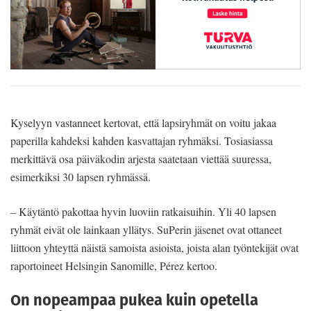
Kyselyyn vastanneet kertovat, että lapsiryhmät on voitu jakaa
paperilla kahdeksi kahden kasvattajan ryhmäksi. Tosiasiassa
merkittävä osa päiväkodin arjesta saatetaan viettää suuressa,
esimerkiksi 30 lapsen ryhmässä.
– Käytäntö pakottaa hyvin luoviin ratkaisuihin. Yli 40 lapsen
ryhmät eivät ole lainkaan yllätys. SuPerin jäsenet ovat ottaneet
liittoon yhteyttä näistä samoista asioista, joista alan työntekijät ovat
raportoineet Helsingin Sanomille, Pérez kertoo.
On nopeampaa pukea kuin opetella