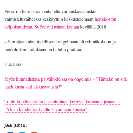
Pérez on harmissaan siitä, että varhaiskasvatuslain
valmisteluvaiheessa keskityttiin keskustelemaan
henkilöstön
kelpoisuudesta
.
SuPer otti asiaan kantaa
keväällä 2018.
– Sen sijaan alan todelliseen ongelmaan eli ryhmäkokoon ja
henkilöstömitoitukseen ei haluttu puuttua.
Lue lisää:
Myös kunnallisissa päiväkodeissa on ongelmia – ”Tämäkö on sitä
laadukasta varhaiskasvatusta?”
Touhula-päiväkotien lastenhoitajat kertovat karusta arjestaan –
”Yksin kahdentoista alle 3-vuotiaan kanssa”