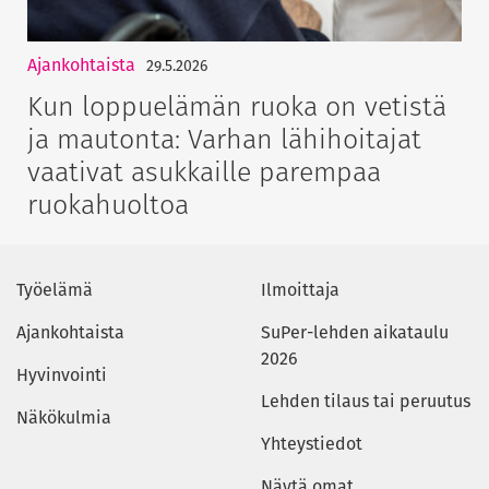
Ajankohtaista
29.5.2026
Kun loppuelämän ruoka on vetistä
ja mautonta: Varhan lähihoitajat
vaativat asukkaille parempaa
ruokahuoltoa
Työelämä
Ilmoittaja
Ajankohtaista
SuPer-lehden aikataulu
2026
Hyvinvointi
Lehden tilaus tai peruutus
Näkökulmia
Yhteystiedot
Näytä omat