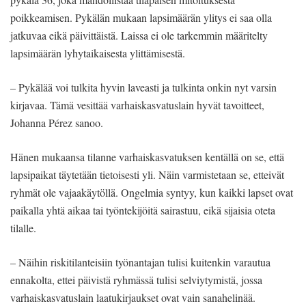
poikkeamisen. Pykälän mukaan lapsimäärän ylitys ei saa olla
jatkuvaa eikä päivittäistä. Laissa ei ole tarkemmin määritelty
lapsimäärän lyhytaikaisesta ylittämisestä.
– Pykälää voi tulkita hyvin laveasti ja tulkinta onkin nyt varsin
kirjavaa. Tämä vesittää varhaiskasvatuslain hyvät tavoitteet,
Johanna Pérez sanoo.
Hänen mukaansa tilanne varhaiskasvatuksen kentällä on se, että
lapsipaikat täytetään tietoisesti yli. Näin varmistetaan se, etteivät
ryhmät ole vajaakäytöllä. Ongelmia syntyy, kun kaikki lapset ovat
paikalla yhtä aikaa tai työntekijöitä sairastuu, eikä sijaisia oteta
tilalle.
– Näihin riskitilanteisiin työnantajan tulisi kuitenkin varautua
ennakolta, ettei päivistä ryhmässä tulisi selviytymistä, jossa
varhaiskasvatuslain laatukirjaukset ovat vain sanahelinää.