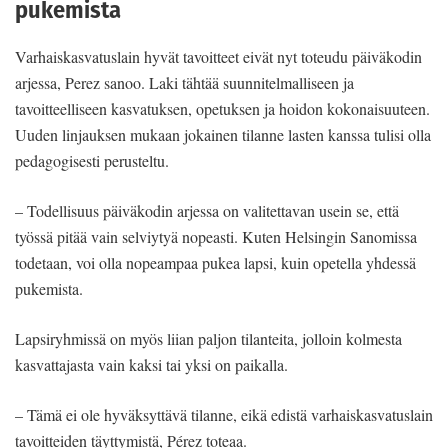
pukemista
Varhaiskasvatuslain hyvät tavoitteet eivät nyt toteudu päiväkodin
arjessa, Perez sanoo. Laki tähtää suunnitelmalliseen ja
tavoitteelliseen kasvatuksen, opetuksen ja hoidon kokonaisuuteen.
Uuden linjauksen mukaan jokainen tilanne lasten kanssa tulisi olla
pedagogisesti perusteltu.
– Todellisuus päiväkodin arjessa on valitettavan usein se, että
työssä pitää vain selviytyä nopeasti. Kuten Helsingin Sanomissa
todetaan, voi olla nopeampaa pukea lapsi, kuin opetella yhdessä
pukemista.
Lapsiryhmissä on myös liian paljon tilanteita, jolloin kolmesta
kasvattajasta vain kaksi tai yksi on paikalla.
– Tämä ei ole hyväksyttävä tilanne, eikä edistä varhaiskasvatuslain
tavoitteiden täyttymistä, Pérez toteaa.