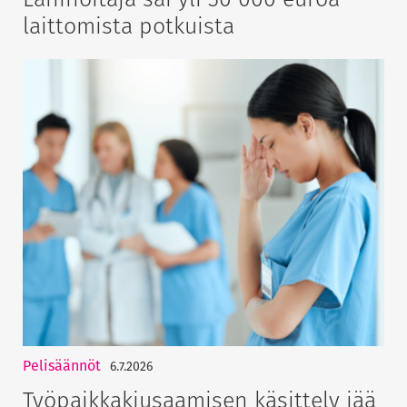
laittomista potkuista
Pelisäännöt
6.7.2026
Työpaikkakiusaamisen käsittely jää