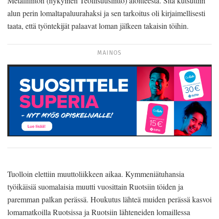
Metalliliiton (nykyinen Teollisuusliitto) aloitteesta. Sitä kutsuttiin
alun perin lomaltapaluurahaksi ja sen tarkoitus oli kirjaimellisesti
taata, että työntekijät palaavat loman jälkeen takaisin töihin.
MAINOS
Tuolloin elettiin muuttoliikkeen aikaa. Kymmeniätuhansia
työikäisiä suomalaisia muutti vuosittain Ruotsiin töiden ja
paremman palkan perässä. Houkutus lähteä muiden perässä kasvoi
lomamatkoilla Ruotsissa ja Ruotsiin lähteneiden lomaillessa