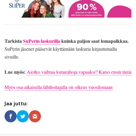
Tarkista
SuPerin laskurilla
kuinka paljon saat lomapalkkaa.
SuPerin jäsenet pääsevät käyttämään laskuria kirjautumalla
sivuille.
Lue myös:
Aiotko vaihtaa lomarahoja vapaaksi? Katso ensin tämä
Myös osa-aikaisella lähihoitajalla on oikeus vuosilomaan