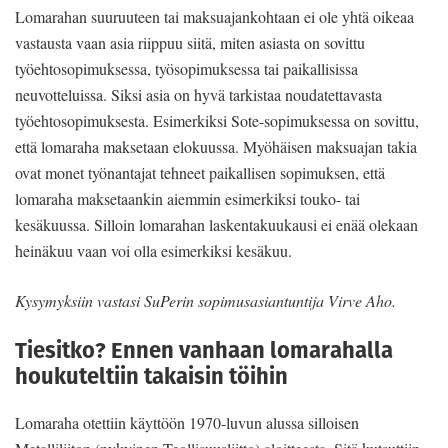
Lomarahan suuruuteen tai maksuajankohtaan ei ole yhtä oikeaa
vastausta vaan asia riippuu siitä, miten asiasta on sovittu
työehtosopimuksessa, työsopimuksessa tai paikallisissa
neuvotteluissa. Siksi asia on hyvä tarkistaa noudatettavasta
työehtosopimuksesta. Esimerkiksi Sote-sopimuksessa on sovittu,
että lomaraha maksetaan elokuussa. Myöhäisen maksuajan takia
ovat monet työnantajat tehneet paikallisen sopimuksen, että
lomaraha maksetaankin aiemmin esimerkiksi touko- tai
kesäkuussa. Silloin lomarahan laskentakuukausi ei enää olekaan
heinäkuu vaan voi olla esimerkiksi kesäkuu.
Kysymyksiin vastasi SuPerin sopimusasiantuntija Virve Aho.
Tiesitko? Ennen vanhaan lomarahalla
houkuteltiin takaisin töihin
Lomaraha otettiin käyttöön 1970-luvun alussa silloisen