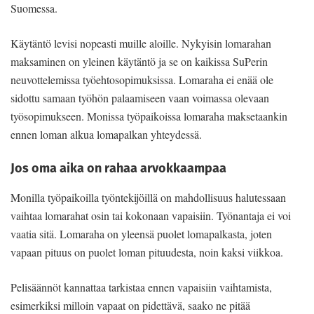
Suomessa.
Käytäntö levisi nopeasti muille aloille. Nykyisin lomarahan
maksaminen on yleinen käytäntö ja se on kaikissa SuPerin
neuvottelemissa työehtosopimuksissa. Lomaraha ei enää ole
sidottu samaan työhön palaamiseen vaan voimassa olevaan
työsopimukseen. Monissa työpaikoissa lomaraha maksetaankin
ennen loman alkua lomapalkan yhteydessä.
Jos oma aika on rahaa arvokkaampaa
Monilla työpaikoilla työntekijöillä on mahdollisuus halutessaan
vaihtaa lomarahat osin tai kokonaan vapaisiin. Työnantaja ei voi
vaatia sitä. Lomaraha on yleensä puolet lomapalkasta, joten
vapaan pituus on puolet loman pituudesta, noin kaksi viikkoa.
Pelisäännöt kannattaa tarkistaa ennen vapaisiin vaihtamista,
esimerkiksi milloin vapaat on pidettävä, saako ne pitää