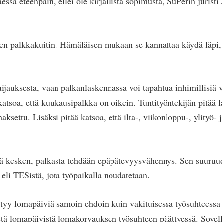
aessa eteenpäin, ellei ole kirjallista sopimusta, SuPerin juris
leen palkkakuitin. Hämäläisen mukaan se kannattaa käydä läpi, 
ijauksesta, vaan palkanlaskennassa voi tapahtua inhimillisiä v
katsoa, että kuukausipalkka on oikein. Tuntityöntekijän pitää l
aksettu. Lisäksi pitää katsoa, että ilta-, viikonloppu-, ylityö-
lä kesken, palkasta tehdään epäpätevyysvähennys. Sen suuruud
eli TESistä, jota työpaikalla noudatetaan.
rtyy lomapäiviä samoin ehdoin kuin vakituisessa työsuhteessa 
ä lomapäivistä lomakorvauksen työsuhteen päättyessä. Sovell