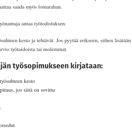
saattaa saada myös lomarahan.
yönantaja antaa työtodistuksen.
ösuhteen kesto ja tehtävät. Jos pyytää erikseen, siihen lisätää
arvio työtaidoista tai molemmat.
jän työsopimukseen kirjataan:
työsuhteen kesto
ituus, jos siitä on sovittu
a
oisedut