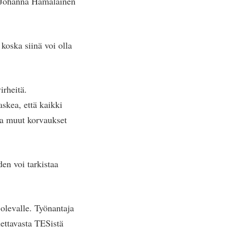
ti Johanna Hämäläinen
koska siinä voi olla
irheitä.
askea, että kaikki
 ja muut korvaukset
en voi tarkistaa
olevalle. Työnantaja
ettavasta TESistä