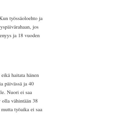
 Kun työssäoloehto ja
yyspäivärahaan, jos
senyys ja 18 vuoden
ä eikä haitata hänen
a päivässä ja 40
lle. Nuori ei saa
y olla vähintään 38
 mutta työaika ei saa