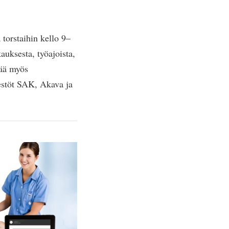
torstaihin kello 9–
uksesta, työajoista,
tää myös
estöt SAK, Akava ja