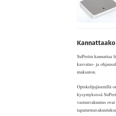
Kannattaako 
SuPeriin kannattaa lii
kasvatus- ja ohjausal
maksuton.
Opiskelijajäsenillä 
kysymyksissä SuPerin 
vastuuvakuutus ovat 
tapaturmavakuutuksen