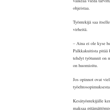
vaikeaa viedä tarvitt
ohjeistaa.
Työntekijä saa itsel
virheitä.
– Aina ei ole kyse hu
Palkkakuitista pitää 
tehdyt työtunnit on m
on huomioitu.
Jos opinnot ovat vie
työehtosopimuksesta 
Kesätyöntekijälle ke
maksaa pitämättömist