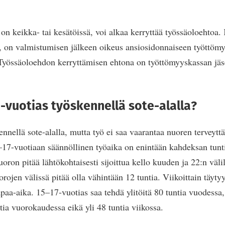
 on keikka- tai kesätöissä, voi alkaa kerryttää työssäoloehtoa.
, on valmistumisen jälkeen oikeus ansiosidonnaiseen työttöm
 Työssäoloehdon kerryttämisen ehtona on työttömyyskassan jä
-vuotias työskennellä sote-alalla?
nnellä sote-alalla, mutta työ ei saa vaarantaa nuoren terveytt
17-vuotiaan säännöllinen työaika on enintään kahdeksan tunti
uoron pitää lähtökohtaisesti sijoittua kello kuuden ja 22:n väli
rojen välissä pitää olla vähintään 12 tuntia. Viikoittain täyty
paa-aika. 15–17-vuotias saa tehdä ylitöitä 80 tuntia vuodessa,
tia vuorokaudessa eikä yli 48 tuntia viikossa.