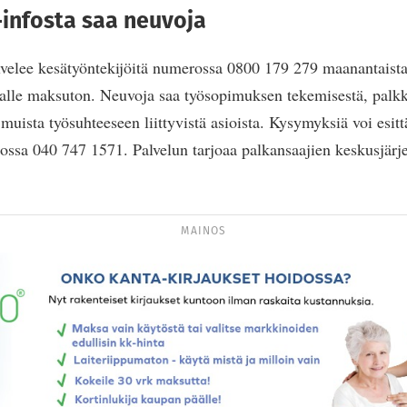
infosta saa neuvoja
velee kesätyöntekijöitä numerossa 0800 179 279 maanantaista 
jalle maksuton. Neuvoja saa työsopimuksen tekemisestä, palkka
muista työsuhteeseen liittyvistä asioista. Kysymyksiä voi esit
ssa 040 747 1571. Palvelun tarjoaa palkansaajien keskusjärj
MAINOS