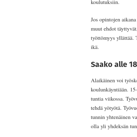
koulutuksiin.
Jos opintojen aikana
muut ehdot täyttyvät
työttömyys yllättää.
ikä.
Saako alle 18
Alaikäinen voi työske
koulunkäyntiään. 15–
tuntia viikossa. Työv
tehdä yötyötä. Työvuo
tunnin yhtenäinen va
olla yli yhdeksän tun