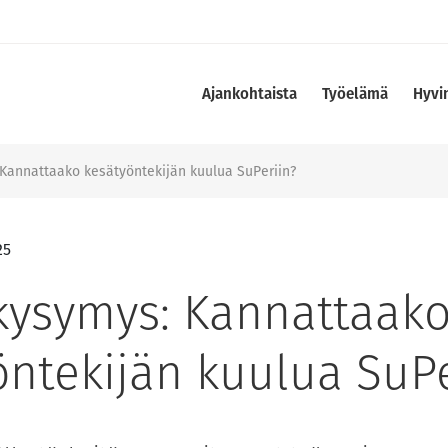
Ajankohtaista
Työelämä
Hyvi
Kannattaako kesätyöntekijän kuulua SuPeriin?
25
kysymys: Kannattaak
öntekijän kuulua SuPe