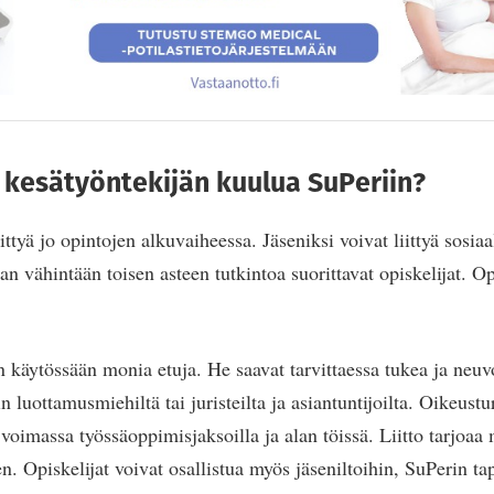
kesätyöntekijän kuulua SuPeriin?
ttyä jo opintojen alkuvaiheessa. Jäseniksi voivat liittyä sosiaal
an vähintään toisen asteen tutkintoa suorittavat opiskelijat. O
on käytössään monia etuja. He saavat tarvittaessa tukea ja neu
luottamusmiehiltä tai juristeilta ja asiantuntijoilta. Oikeustu
voimassa työssäoppimisjaksoilla ja alan töissä. Liitto tarjoaa
. Opiskelijat voivat osallistua myös jäseniltoihin, SuPerin ta