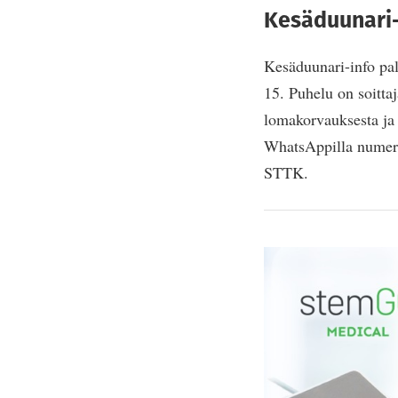
Kesäduunari-
Kesäduunari-info pal
15. Puhelu on soitta
lomakorvauksesta ja 
WhatsAppilla numero
STTK.