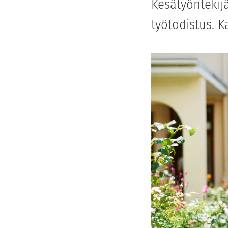
Kesätyöntekijä
työtodistus. K