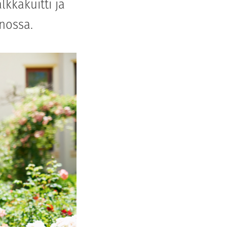
lkkakuitti ja
nnossa.