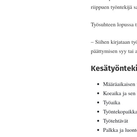
riippuen työntekijä 
Työsuhteen lopussa t
– Siihen kirjataan ty
päättymisen syy tai 
Kesätyönteki
Määräaikaisen 
Koeaika ja sen p
Työaika
Työntekopaikk
Työtehtävät
Palkka ja luont