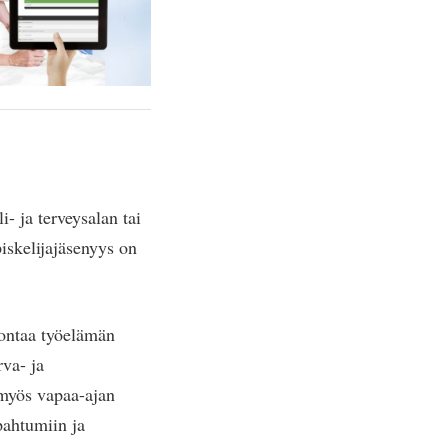
i- ja terveysalan tai
piskelijajäsenyys on
vontaa työelämän
rva- ja
 myös vapaa-ajan
pahtumiin ja