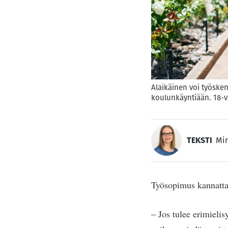
Alaikäinen voi työsken
koulunkäyntiään. 18-v
TEKSTI
Min
Työsopimus kannattaa 
– Jos tulee erimielis