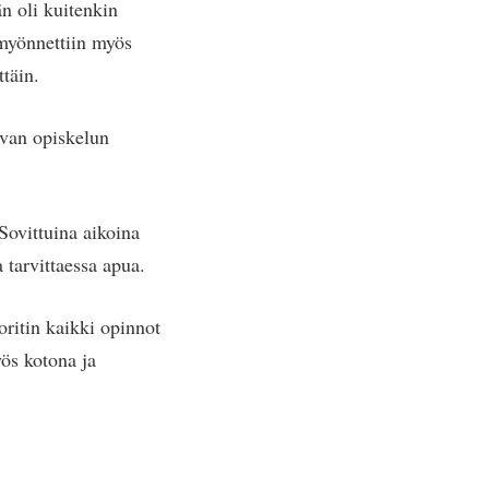
än oli kuitenkin
 myönnettiin myös
ttäin.
avan opiskelun
Sovittuina aikoina
a tarvittaessa apua.
ritin kaikki opinnot
yös kotona ja