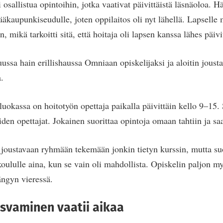
si osallistua opintoihin, jotka vaativat päivittäistä läsnäoloa. H
ääkaupunkiseudulle, joten oppilaitos oli nyt lähellä. Lapselle
, mikä tarkoitti sitä, että hoitaja oli lapsen kanssa lähes päivi
uussa hain erillishaussa Omniaan opiskelijaksi ja aloitin joust
.
luokassa on hoitotyön opettaja paikalla päivittäin kello 9–15. 
eiden opettajat. Jokainen suorittaa opintoja omaan tahtiin ja sa
oustavaan ryhmään tekemään jonkin tietyn kurssin, mutta suo
koululle aina, kun se vain oli mahdollista. Opiskelin paljon m
ängyn vieressä.
asvaminen vaatii aikaa