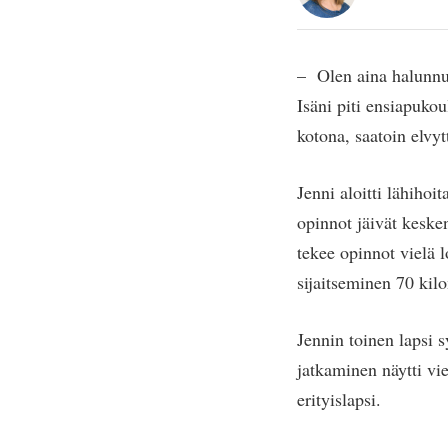
– Olen aina halunnut
Isäni piti ensiapuk
kotona, saatoin elvyt
Jenni aloitti lähiho
opinnot jäivät keske
tekee opinnot vielä 
sijaitseminen 70 kil
Jennin toinen lapsi 
jatkaminen näytti vi
erityislapsi.