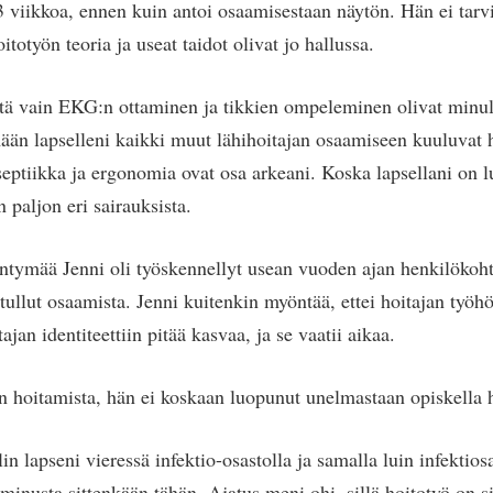
 viikkoa, ennen kuin antoi osaamisestaan näytön. Hän ei tar
itotyön teoria ja useat taidot olivat jo hallussa.
ä vain EKG:n ottaminen ja tikkien ompeleminen olivat minull
ään lapselleni kaikki muut lähihoitajan osaamiseen kuuluvat 
eptiikka ja ergonomia ovat osa arkeani. Koska lapsellani on l
n paljon eri sairauksista.
tymää Jenni oli työskennellyt usean vuoden ajan henkilökoht
 tullut osaamista. Jenni kuitenkin myöntää, ettei hoitajan työhö
jan identiteettiin pitää kasvaa, ja se vaatii aikaa.
n hoitamista, hän ei koskaan luopunut unelmastaan opiskella h
in lapseni vieressä infektio-osastolla ja samalla luin infektios
minusta sittenkään tähän. Ajatus meni ohi, sillä hoitotyö on s