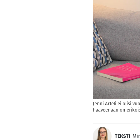
Jenni Arteli ei olisi v
haaveenaan on erikois
TEKSTI
Min