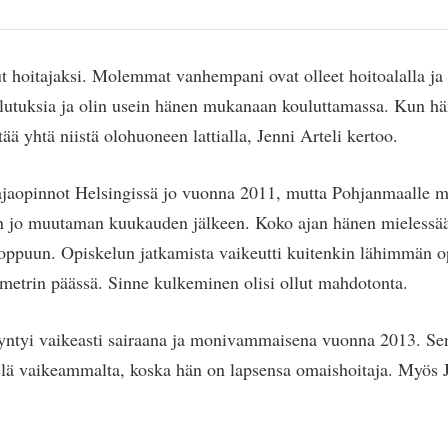
 hoitajaksi. Molemmat vanhempani ovat olleet hoitoalalla ja
oulutuksia ja olin usein hänen mukanaan kouluttamassa. Kun h
tää yhtä niistä olohuoneen lattialla, Jenni Arteli kertoo.
itajaopinnot Helsingissä jo vuonna 2011, mutta Pohjanmaalle 
n jo muutaman kuukauden jälkeen. Koko ajan hänen mielessään
loppuun. Opiskelun jatkamista vaikeutti kuitenkin lähimmän o
ometrin päässä. Sinne kulkeminen olisi ollut mahdotonta.
syntyi vaikeasti sairaana ja monivammaisena vuonna 2013. Se
elä vaikeammalta, koska hän on lapsensa omaishoitaja. Myös 