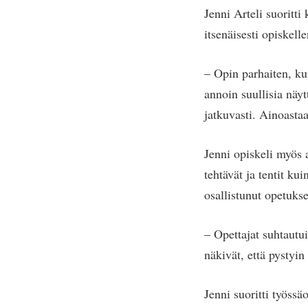
Jenni Arteli suoritti
itsenäisesti opiskelle
– Opin parhaiten, kun
annoin suullisia näy
jatkuvasti. Ainoasta
Jenni opiskeli myös a
tehtävät ja tentit ku
osallistunut opetuks
– Opettajat suhtautu
näkivät, että pystyin
Jenni suoritti työssä