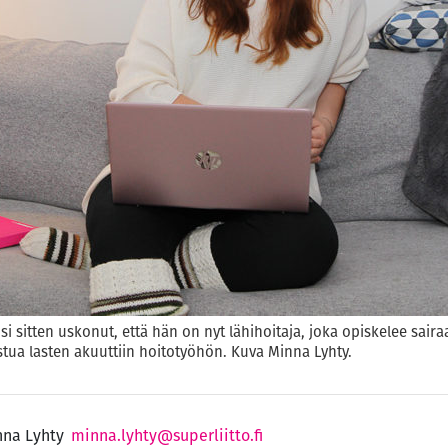
uosi sitten uskonut, että hän on nyt lähihoitaja, joka opiskelee sai
tua lasten akuuttiin hoitotyöhön. Kuva Minna Lyhty.
na Lyhty
minna.lyhty@superliitto.fi