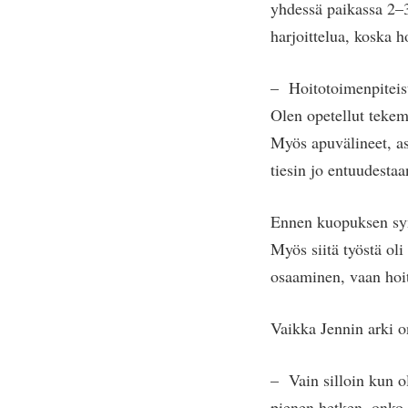
yhdessä paikassa 2–3
harjoittelua, koska ho
– Hoitotoimenpiteist
Olen opetellut tekem
Myös apuvälineet, as
tiesin jo entuudestaa
Ennen kuopuksen syn
Myös siitä työstä oli
osaaminen, vaan hoita
Vaikka Jennin arki o
– Vain silloin kun ol
pienen hetken, onko 