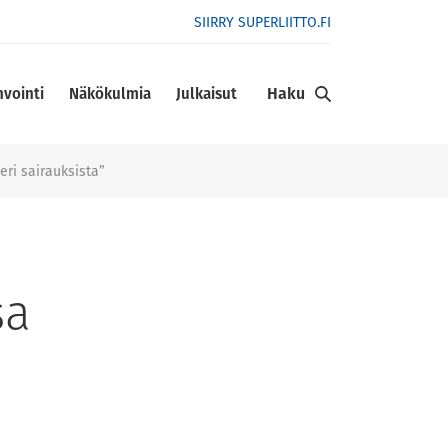
SIIRRY SUPERLIITTO.FI
Haku
nvointi
Näkökulmia
Julkaisut
eri sairauksista”
sa