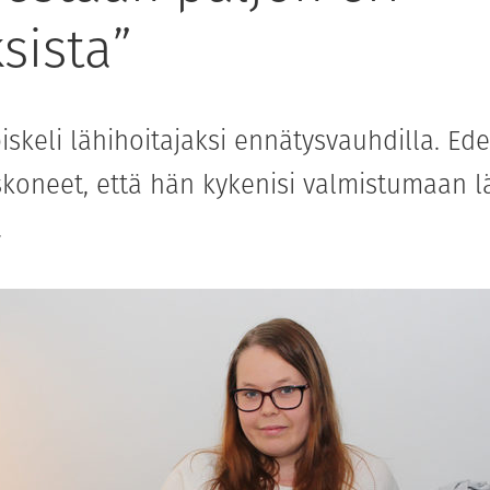
sista”
piskeli lähihoitajaksi ennätysvauhdilla. Ed
skoneet, että hän kykenisi valmistumaan l
.