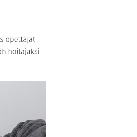
es opettajat
ähihoitajaksi