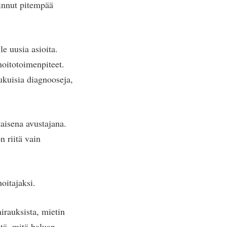
vinnut pitempää
e uusia asioita.
hoitotoimenpiteet.
ukuisia diagnooseja,
aisena avustajana.
n riitä vain
oitajaksi.
airauksista, mietin
itä, mitä haluan