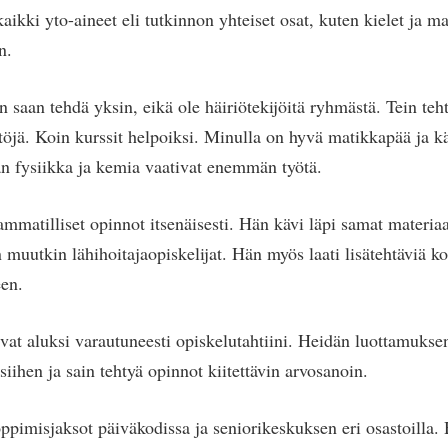
 kaikki yto-aineet eli tutkinnon yhteiset osat, kuten kielet ja m
n.
 saan tehdä yksin, eikä ole häiriötekijöitä ryhmästä. Tein teht
ttöjä. Koin kurssit helpoiksi. Minulla on hyvä matikkapää ja k
an fysiikka ja kemia vaativat enemmän työtä.
mmatilliset opinnot itsenäisesti. Hän kävi läpi samat materiaal
in muutkin lähihoitajaopiskelijat. Hän myös laati lisätehtäviä k
een.
ivat aluksi varautuneesti opiskelutahtiini. Heidän luottamukse
 siihen ja sain tehtyä opinnot kiitettävin arvosanoin.
oppimisjaksot päiväkodissa ja seniorikeskuksen eri osastoilla. 