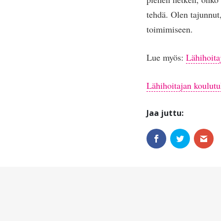
tehdä. Olen tajunnut,
toimimiseen.
Lue myös:
Lähihoita
Lähihoitajan koulutuk