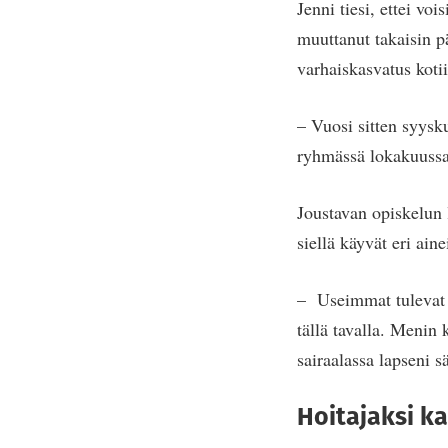
Jenni tiesi, ettei voi
muuttanut takaisin p
varhaiskasvatus kotiin
– Vuosi sitten syysk
ryhmässä lokakuussa
Joustavan opiskelun 
siellä käyvät eri ain
– Useimmat tulevat j
tällä tavalla. Menin 
sairaalassa lapseni s
Hoitajaksi k