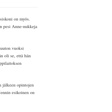
 siskoni on myös.
än pesi Anne-nukkeja
muuton vuoksi
 oli se, että hän
ppilaitoksen
n jälkeen opintojen
Jennin esikoinen on