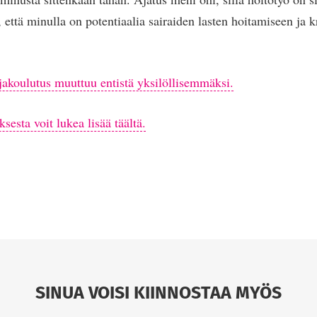
 että minulla on potentiaalia sairaiden lasten hoitamiseen ja kr
jakoulutus muuttuu entistä yksilöllisemmäksi.
sesta voit lukea lisää täältä.
SINUA VOISI KIINNOSTAA MYÖS