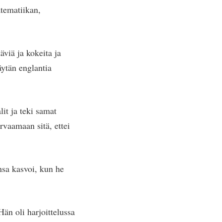
atematiikan,
äviä ja kokeita ja
äytän englantia
it ja teki samat
orvaamaan sitä, ettei
nsa kasvoi, kun he
Hän oli harjoittelussa