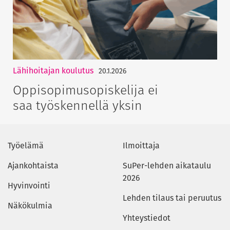
Lähihoitajan koulutus
20.1.2026
Oppisopimusopiskelija ei
saa työskennellä yksin
Työelämä
Ilmoittaja
Ajankohtaista
SuPer-lehden aikataulu
2026
Hyvinvointi
Lehden tilaus tai peruutus
Näkökulmia
Yhteystiedot