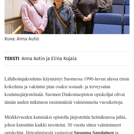
Kuva: Anna Autio
TEKSTI
Anna Autio ja Elina Kujala
Lähihoitajakoulutus käynnistyi Suomessa 1990‑luvun alussa ensin
kokeiluna ja vakiintui pian osaksi sosiaali‑ ja terveysalan
koulutusjärjestelmää. Suomen Diakoniaopiston opiskelijat olivat
tämän uuden tutkinnon ensimmäisiä valmistuneita vuosikertoja.
Merkkivuoden kunniaksi opistolla järjestettiin helmikuussa juhla,
johon kutsuttiin kaikki tavoitetut, 30 vuotta sitten valmistuneet
Susanna Savolainen
opiskelijat. Järjestämisestä vastasivat
ja