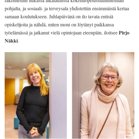
rakennettiin tiukassa aikataulussa kokeiluopetussuunnitelman
pohjalta, ja sosiaali- ja terveysala yhdistettiin ensimmäistä kertaa
samaan koulutukseen. Juhlapäivänä on ilo tavata entisiä
opiskelijoita ja nähdä, miten moni on löytänyt paikkansa
Pirjo
työelämässä ja jatkanut vielä opintojaan eteenpäin, iloitsee
Näkki
.