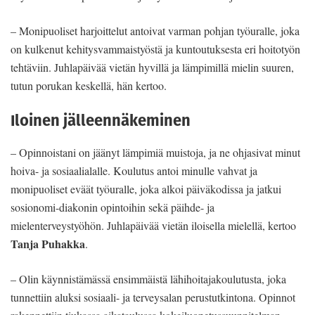
– Monipuoliset harjoittelut antoivat varman pohjan työuralle, joka
on kulkenut kehitysvammaistyöstä ja kuntoutuksesta eri hoitotyön
tehtäviin. Juhlapäivää vietän hyvillä ja lämpimillä mielin suuren,
tutun porukan keskellä, hän kertoo.
Iloinen jälleennäkeminen
– Opinnoistani on jäänyt lämpimiä muistoja, ja ne ohjasivat minut
hoiva- ja sosiaalialalle. Koulutus antoi minulle vahvat ja
monipuoliset eväät työuralle, joka alkoi päiväkodissa ja jatkui
sosionomi-diakonin opintoihin sekä päihde- ja
mielenterveystyöhön. Juhlapäivää vietän iloisella mielellä, kertoo
Tanja Puhakka
.
– Olin käynnistämässä ensimmäistä lähihoitajakoulutusta, joka
tunnettiin aluksi sosiaali- ja terveysalan perustutkintona. Opinnot