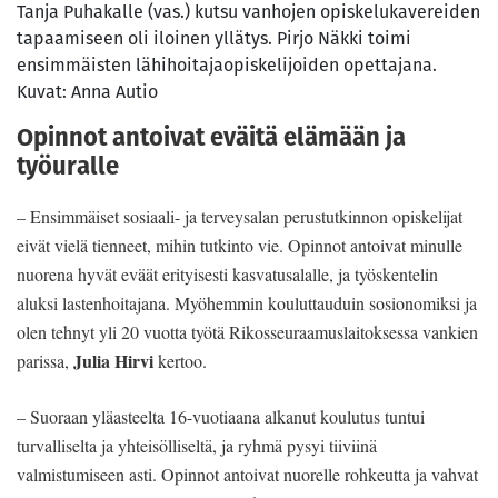
Tanja Puhakalle (vas.) kutsu vanhojen opiskelukavereiden
tapaamiseen oli iloinen yllätys. Pirjo Näkki toimi
ensimmäisten lähihoitajaopiskelijoiden opettajana.
Kuvat: Anna Autio
Opinnot antoivat eväitä elämään ja
työuralle
– Ensimmäiset sosiaali- ja terveysalan perustutkinnon opiskelijat
eivät vielä tienneet, mihin tutkinto vie. Opinnot antoivat minulle
nuorena hyvät eväät erityisesti kasvatusalalle, ja työskentelin
aluksi lastenhoitajana. Myöhemmin kouluttauduin sosionomiksi ja
olen tehnyt yli 20 vuotta työtä Rikosseuraamuslaitoksessa vankien
Julia Hirvi
parissa,
kertoo.
– Suoraan yläasteelta 16-vuotiaana alkanut koulutus tuntui
turvalliselta ja yhteisölliseltä, ja ryhmä pysyi tiiviinä
valmistumiseen asti. Opinnot antoivat nuorelle rohkeutta ja vahvat