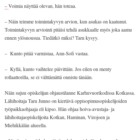
–
Voimia näyttää olevan, hän toteaa.
– Näin teimme toimintakyvyn arvion, kun asukas on kaatunut.
Toimintakyvyn arviointi pitäisi tehdä asukkaalle myös joka aamu
ennen ylösnousua. Tiedätkö miksi? Taru kysyy.
– Kunto pitää varmistaa, Ann-Sofi vastaa.
– Kyllä, kunto vaihtelee päivittäin. Jos eilen on menty
rollaattorilla, se ei välttämättä onnistu tänään.
Näin sujuu opiskelijan ohjaustilanne Karhuvuorikodissa Kotkassa.
Lähihoitaja Taru Junno on kiertävä oppisopimusopiskelijoiden
työpaikkaohjaaja eli kipso. Hän ohjaa hoiva-avustaja- ja
lähihoitajaopiskelijoita Kotkan, Haminan, Virojoen ja
Miehikkälän alueella.