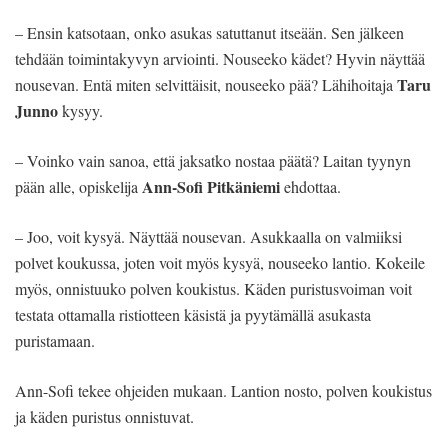
– Ensin katsotaan, onko asukas satuttanut itseään. Sen jälkeen
tehdään toimintakyvyn arviointi. Nouseeko kädet? Hyvin näyttää
Taru
nousevan. Entä miten selvittäisit, nouseeko pää? Lähihoitaja
Junno
kysyy.
– Voinko vain sanoa, että jaksatko nostaa päätä? Laitan tyynyn
Ann-Sofi Pitkäniemi
pään alle, opiskelija
ehdottaa.
– Joo, voit kysyä. Näyttää nousevan. Asukkaalla on valmiiksi
polvet koukussa, joten voit myös kysyä, nouseeko lantio. Kokeile
myös, onnistuuko polven koukistus. Käden puristusvoiman voit
testata ottamalla ristiotteen käsistä ja pyytämällä asukasta
puristamaan.
Ann-Sofi tekee ohjeiden mukaan. Lantion nosto, polven koukistus
ja käden puristus onnistuvat.