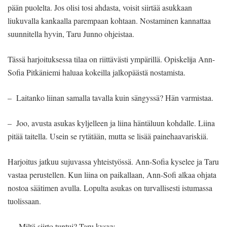
pään puolelta. Jos olisi tosi ahdasta, voisit siirtää asukkaan
liukuvalla kankaalla parempaan kohtaan. Nostaminen kannattaa
suunnitella hyvin, Taru Junno ohjeistaa.
Tässä harjoituksessa tilaa on riittävästi ympärillä. Opiskelija Ann-
Sofia Pitkäniemi haluaa kokeilla jalkopäästä nostamista.
– Laitanko liinan samalla tavalla kuin sängyssä? Hän varmistaa.
– Joo, avusta asukas kyljelleen ja liina häntäluun kohdalle. Liina
pitää taitella. Usein se rytätään, mutta se lisää painehaavariskiä.
Harjoitus jatkuu sujuvassa yhteistyössä. Ann-Sofia kyselee ja Taru
vastaa perustellen. Kun liina on paikallaan, Ann-Sofi alkaa ohjata
nostoa säätimen avulla. Lopulta asukas on turvallisesti istumassa
tuolissaan.
– Miltä siirto tuntui? Taru kysyy.