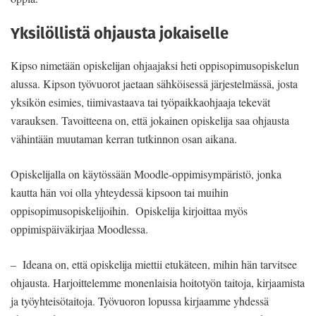
Yksilöllistä ohjausta jokaiselle
Kipso nimetään opiskelijan ohjaajaksi heti oppisopimusopiskelun
alussa. Kipson työvuorot jaetaan sähköisessä järjestelmässä, josta
yksikön esimies, tiimivastaava tai työpaikkaohjaaja tekevät
varauksen. Tavoitteena on, että jokainen opiskelija saa ohjausta
vähintään muutaman kerran tutkinnon osan aikana.
Opiskelijalla on käytössään Moodle-oppimisympäristö, jonka
kautta hän voi olla yhteydessä kipsoon tai muihin
oppisopimusopiskelijoihin. Opiskelija kirjoittaa myös
oppimispäiväkirjaa Moodlessa.
– Ideana on, että opiskelija miettii etukäteen, mihin hän tarvitsee
ohjausta. Harjoittelemme monenlaisia hoitotyön taitoja, kirjaamista
ja työyhteisötaitoja. Työvuoron lopussa kirjaamme yhdessä