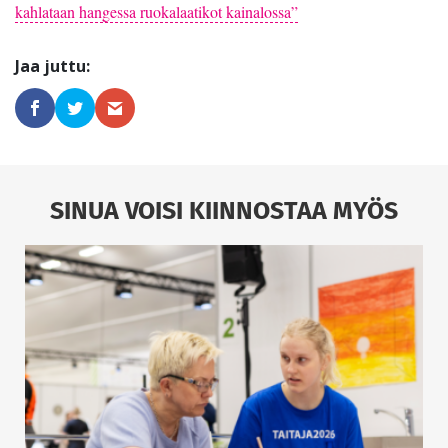
kahlataan hangessa ruokalaatikot kainalossa”
SINUA VOISI KIINNOSTAA MYÖS