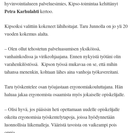
hyvinvointialueen palveluesimies, Kipso-toimintaa kehittänyt
Petra Karhulahti
kertoo.
Kipsoiksi valittiin kokeneet lähihoitajat. Taru Junnolla on jo yli 20
vuoden kokemus alalta.
– Olen ollut tehostetun palveluasumisen yksiköissä,
vanhainkodissa ja virikeohjaajana. Ennen nykyistä työtäni olin
varahenkilöstössä. Kipson työssä mukavaa on se, että mihin
tahansa menenkin, kohtaan lähes aina vanhoja työkavereitani.
Taru työskentelee osan työajastaan ergonomiakouluttajana. Hän
haluaa jakaa ergonomista osaamista myös jokaiselle opiskelijalle.
– Olisi hyvä, jos pääsisin heti opettamaan uudelle opiskelijalle
oikeita ergonomisia työskentelytapoja, joissa hyödynnetään
luonnollisia liikemalleja. Vääristä tavoista on vaikeampi pois
oppia.