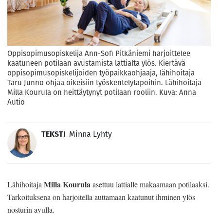
Oppisopimusopiskelija Ann-Sofi Pitkäniemi harjoittelee
kaatuneen potilaan avustamista lattialta ylös. Kiertävä
oppisopimusopiskelijoiden työpaikkaohjaaja, lähihoitaja
Taru Junno ohjaa oikeisiin työskentelytapoihin. Lähihoitaja
Milla Kourula on heittäytynyt potilaan rooliin. Kuva: Anna
Autio
TEKSTI
Minna Lyhty
Milla Kourula
Lähihoitaja
asettuu lattialle makaamaan potilaaksi.
Tarkoituksena on harjoitella auttamaan kaatunut ihminen ylös
nosturin avulla.