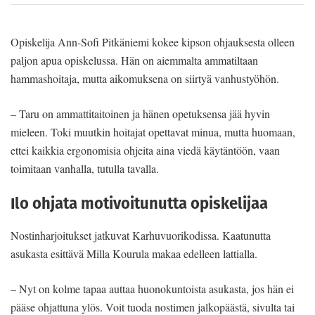
Opiskelija Ann-Sofi Pitkäniemi kokee kipson ohjauksesta olleen
paljon apua opiskelussa. Hän on aiemmalta ammatiltaan
hammashoitaja, mutta aikomuksena on siirtyä vanhustyöhön.
– Taru on ammattitaitoinen ja hänen opetuksensa jää hyvin
mieleen. Toki muutkin hoitajat opettavat minua, mutta huomaan,
ettei kaikkia ergonomisia ohjeita aina viedä käytäntöön, vaan
toimitaan vanhalla, tutulla tavalla.
Ilo ohjata motivoitunutta opiskelijaa
Nostinharjoitukset jatkuvat Karhuvuorikodissa. Kaatunutta
asukasta esittävä Milla Kourula makaa edelleen lattialla.
– Nyt on kolme tapaa auttaa huonokuntoista asukasta, jos hän ei
pääse ohjattuna ylös. Voit tuoda nostimen jalkopäästä, sivulta tai