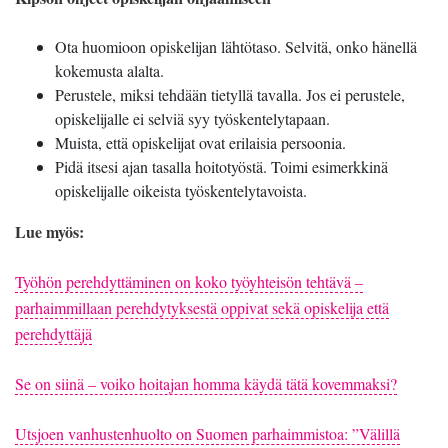
Ota huomioon opiskelijan lähtötaso. Selvitä, onko hänellä
kokemusta alalta.
Perustele, miksi tehdään tietyllä tavalla. Jos ei perustele,
opiskelijalle ei selviä syy työskentelytapaan.
Muista, että opiskelijat ovat erilaisia persoonia.
Pidä itsesi ajan tasalla hoitotyöstä. Toimi esimerkkinä
opiskelijalle oikeista työskentelytavoista.
Lue myös:
Työhön perehdyttäminen on koko työyhteisön tehtävä –
parhaimmillaan perehdytyksestä oppivat sekä opiskelija että
perehdyttäjä
Se on siinä – voiko hoitajan homma käydä tätä kovemmaksi?
Utsjoen vanhustenhuolto on Suomen parhaimmistoa: ”Välillä