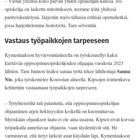
– Vietän yleensä koko päivän yhden opiskelijan kanssa. Jos
opiskelija on laskettu mitoitukseen, teemme töitä yhdessä
parityöskentelynä. Järjestän myös tällaisia erillisiä opetushetkiä,
jossa harjoittelemme hoitotyötä, Taru selventää.
Vastaus työpaikkojen tarpeeseen
Kymenlaakson hyvinvointialueella on työskennellyt kaksi
kiertävää oppisopimusopiskelijoiden ohjaajaa vuodesta 2023
Sanna
lähtien. Taru Junnon lisäksi samaa työtä tekee lähihoitaja
Nio
, joka työskentelee Kouvolan alueella. Kipsojen toimenkuva
kehitettiin vastaamaan työpaikkojen tarpeeseen.
– Työyhteisöiltä tuli palautetta, että oppisopimusopiskelijan
ohjaaminen arjen hektisyyden keskellä on kuormittavaa.
Myöskään ohjauksen laatu ei ole aina tasaista. Kipsot eivät korvaa
työpaikalla annettavaa ohjausta, vaan täydentävät sitä. He
varmistavat, että tietyt tärkeät asiat käydään läpi, Kymenlaakson