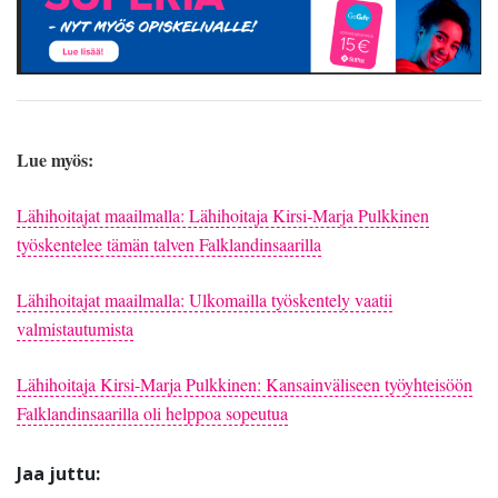
Lue myös:
Lähihoitajat maailmalla: Lähihoitaja Kirsi-Marja Pulkkinen
työskentelee tämän talven Falklandinsaarilla
Lähihoitajat maailmalla: Ulkomailla työskentely vaatii
valmistautumista
Lähihoitaja Kirsi-Marja Pulkkinen: Kansainväliseen työyhteisöön
Falklandinsaarilla oli helppoa sopeutua