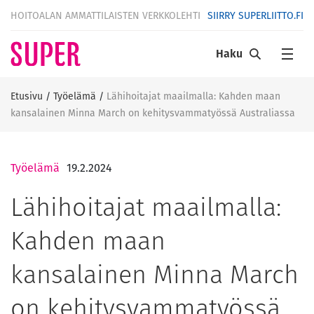
HOITOALAN AMMATTILAISTEN VERKKOLEHTI
SIIRRY SUPERLIITTO.FI
Haku
Etusivu
/
Työelämä
/
Lähihoitajat maailmalla: Kahden maan
kansalainen Minna March on kehitysvammatyössä Australiassa
Työelämä
19.2.2024
Lähihoitajat maailmalla:
Kahden maan
kansalainen Minna March
on kehitysvammatyössä