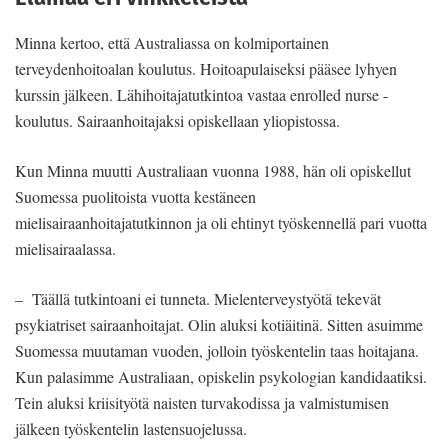
Minna kertoo, että Australiassa on kolmiportainen
terveydenhoitoalan koulutus. Hoitoapulaiseksi pääsee lyhyen
kurssin jälkeen. Lähihoitajatutkintoa vastaa enrolled nurse -
koulutus. Sairaanhoitajaksi opiskellaan yliopistossa.
Kun Minna muutti Australiaan vuonna 1988, hän oli opiskellut
Suomessa puolitoista vuotta kestäneen
mielisairaanhoitajatutkinnon ja oli ehtinyt työskennellä pari vuotta
mielisairaalassa.
– Täällä tutkintoani ei tunneta. Mielenterveystyötä tekevät
psykiatriset sairaanhoitajat. Olin aluksi kotiäitinä. Sitten asuimme
Suomessa muutaman vuoden, jolloin työskentelin taas hoitajana.
Kun palasimme Australiaan, opiskelin psykologian kandidaatiksi.
Tein aluksi kriisityötä naisten turvakodissa ja valmistumisen
jälkeen työskentelin lastensuojelussa.