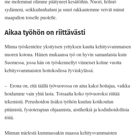
me molemmat olimme päätyneet kesätöihin. Nuori, hölmö
sydämeni, seikkailunhaluni ja suuri rakkautemme veivät minut
maapallon toiselle puolelle.
Aikaa työhön on riittävästi
Minna työskentelee yksityisen yrityksen kautta kehitysvammaisen
nuoren kotona. Hänen mukaansa työ on hyvin samanlaista kuin
Suomessa, jossa hän on työskennellyt viimeiset kolme vuotta
kehitysvammaisten hoitokodissa Jyväskylässä.
– Erona on, että täällä työvuorossa on aina kaksi hoitajaa, vaikka
hoidamme vain yhtä lasta. Toisaalta koko työvuoroksi riittää
tekemistä. Perushoidon lisäksi työhön kuuluu kotikoulun
pitämistä, fysioterapian ohjaamista, aistihetkiä ja kodinhoidollisia
töitä.
Minnan mielestä kummassakin maassa kehitysvammaisten