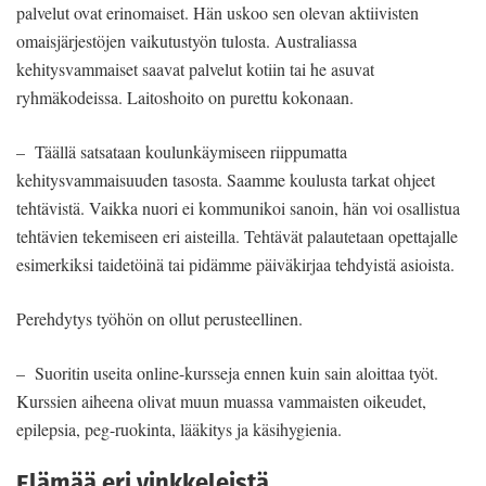
palvelut ovat erinomaiset. Hän uskoo sen olevan aktiivisten
omaisjärjestöjen vaikutustyön tulosta. Australiassa
kehitysvammaiset saavat palvelut kotiin tai he asuvat
ryhmäkodeissa. Laitoshoito on purettu kokonaan.
– Täällä satsataan koulunkäymiseen riippumatta
kehitysvammaisuuden tasosta. Saamme koulusta tarkat ohjeet
tehtävistä. Vaikka nuori ei kommunikoi sanoin, hän voi osallistua
tehtävien tekemiseen eri aisteilla. Tehtävät palautetaan opettajalle
esimerkiksi taidetöinä tai pidämme päiväkirjaa tehdyistä asioista.
Perehdytys työhön on ollut perusteellinen.
– Suoritin useita online-kursseja ennen kuin sain aloittaa työt.
Kurssien aiheena olivat muun muassa vammaisten oikeudet,
epilepsia, peg-ruokinta, lääkitys ja käsihygienia.
Elämää eri vinkkeleistä