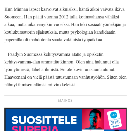
Kun Minnan lapset kasvoivat aikuisiksi, häntä alkoi vaivata ikävä
Suomeen. Hän päätti vuonna 2012 tulla kotimaahansa vähäksi
aikaa, mutta aika venyikin vuosiksi. Hän teki sosiaalityöntekijän ja
koulukuraattorin sijaisuuksia, mutta psykologian kandidaatin
papereilla oli mahdotonta saada vakituista työpaikkaa.
– Päädyin Suomessa kehitysvamma-alalle ja opiskelin
kehitysvamma-alan ammattitutkinnon. Olen aina halunnut olla
työn ytimessä, lähellä ihmistä. En ole kovin urasuuntautunut.
Haaveenani on vielä päästä tutustumaan vanhustyöhön. Sitten olen
nähnyt ihmisen elämää eri vinkkeleistä.
MAINOS