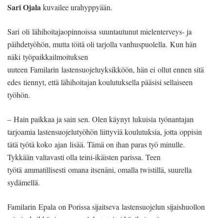
Sari Ojala
kuvailee urahyppyään.
Sari oli lähihoitajaopinnoissa suuntautunut mielenterveys- ja
päihdetyöhön, mutta töitä oli tarjolla vanhuspuolella. Kun hän
näki työpaikkailmoituksen
uuteen Familarin lastensuojeluyksikköön, hän ei ollut ennen sitä
edes tiennyt, että lähihoitajan koulutuksella pääsisi sellaiseen
työhön.
– Hain paikkaa ja sain sen. Olen käynyt lukuisia työnantajan
tarjoamia lastensuojelutyöhön liittyviä koulutuksia, jotta oppisin
tätä työtä koko ajan lisää. Tämä on ihan paras työ minulle.
Tykkään valtavasti olla teini-ikäisten parissa. Teen
työtä ammatillisesti omana itsenäni, omalla twistillä, suurella
sydämellä.
Familarin Epala on Porissa sijaitseva lastensuojelun sijaishuollon