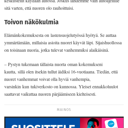
keskustelut käydään autossa. Joskus lähdemme vain autoajelulle
sitä varten, että nuoren olo rauhoittuisi.
Toivon näkökulmia
Elämänkokemuksesta on lastensuojelutyössä hyötyä. Se auttaa
ymmärtämään, millaisia asioita nuoret käyvät läpi. Sijaishuollossa
on toisinaan nuoria, jotka tulevat vanhemmiksi alaikäisinä.
– Pystyn tukemaan tällaista nuorta oman kokemukseni
kautta, sillä olen itsekin tullut äidiksi 16-vuotiaana. Tiedän, että
nuoret vanhemmat voivat olla hyviä vanhempia,
varsinkin kun tukiverkosto on kunnossa. Yleiset ennakkoluulot
saattavat vaikuttaa nuoren pärjäämiseen kielteisesti.
MAINOS