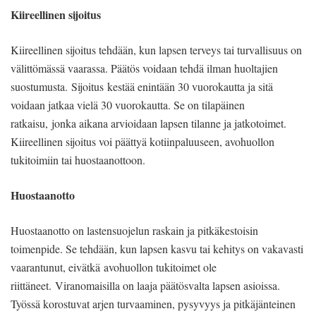
Kiireellinen sijoitus
Kiireellinen sijoitus tehdään, kun lapsen terveys tai turvallisuus on
välittömässä vaarassa. Päätös voidaan tehdä ilman huoltajien
suostumusta. Sijoitus kestää enintään 30 vuorokautta ja sitä
voidaan jatkaa vielä 30 vuorokautta. Se on tilapäinen
ratkaisu, jonka aikana arvioidaan lapsen tilanne ja jatkotoimet.
Kiireellinen sijoitus voi päättyä kotiinpaluuseen, avohuollon
tukitoimiin tai huostaanottoon.
Huostaanotto
Huostaanotto on lastensuojelun raskain ja pitkäkestoisin
toimenpide. Se tehdään, kun lapsen kasvu tai kehitys on vakavasti
vaarantunut, eivätkä avohuollon tukitoimet ole
riittäneet. Viranomaisilla on laaja päätösvalta lapsen asioissa.
Työssä korostuvat arjen turvaaminen, pysyvyys ja pitkäjänteinen