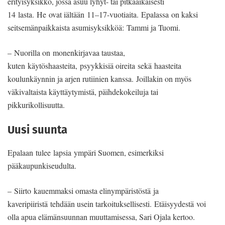
erityisyksikkö, jossa asuu lyhyt- tai pitkäaikaisesti
14 lasta. He ovat iältään 11–17-vuotiaita. Epalassa on kaksi
seitsemänpaikkaista asumisyksikköä: Tammi ja Tuomi.
– Nuorilla on monenkirjavaa taustaa,
kuten käytöshaasteita, psyykkisiä oireita sekä haasteita
koulunkäynnin ja arjen rutiinien kanssa. Joillakin on myös
väkivaltaista käyttäytymistä, päihdekokeiluja tai
pikkurikollisuutta.
Uusi suunta
Epalaan tulee lapsia ympäri Suomen, esimerkiksi
pääkaupunkiseudulta.
– Siirto kauemmaksi omasta elinympäristöstä ja
kaveripiiristä tehdään usein tarkoituksellisesti. Etäisyydestä voi
olla apua elämänsuunnan muuttamisessa, Sari Ojala kertoo.