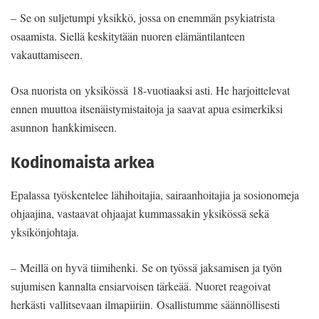
– Se on suljetumpi yksikkö, jossa on enemmän psykiatrista
osaamista. Siellä keskitytään nuoren elämäntilanteen
vakauttamiseen.
Osa nuorista on yksikössä 18-vuotiaaksi asti. He harjoittelevat
ennen muuttoa itsenäistymistaitoja ja saavat apua esimerkiksi
asunnon hankkimiseen.
Kodinomaista arkea
Epalassa työskentelee lähihoitajia, sairaanhoitajia ja sosionomeja
ohjaajina, vastaavat ohjaajat kummassakin yksikössä sekä
yksikönjohtaja.
– Meillä on hyvä tiimihenki. Se on työssä jaksamisen ja työn
sujumisen kannalta ensiarvoisen tärkeää. Nuoret reagoivat
herkästi vallitsevaan ilmapiiriin. Osallistumme säännöllisesti