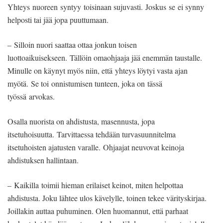
Yhteys nuoreen syntyy toisinaan sujuvasti. Joskus se ei synny
helposti tai jää jopa puuttumaan.
– Silloin nuori saattaa ottaa jonkun toisen
luottoaikuisekseen. Tällöin omaohjaaja jää enemmän taustalle.
Minulle on käynyt myös niin, että yhteys löytyi vasta ajan
myötä. Se toi onnistumisen tunteen, joka on tässä
työssä arvokas.
Osalla nuorista on ahdistusta, masennusta, jopa
itsetuhoisuutta. Tarvittaessa tehdään turvasuunnitelma
itsetuhoisten ajatusten varalle. Ohjaajat neuvovat keinoja
ahdistuksen hallintaan.
– Kaikilla toimii hieman erilaiset keinot, miten helpottaa
ahdistusta. Joku lähtee ulos kävelylle, toinen tekee värityskirjaa.
Joillakin auttaa puhuminen. Olen huomannut, että parhaat