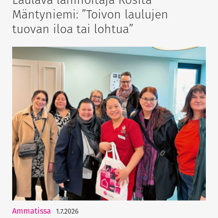
Mäntyniemi: ”Toivon laulujen
tuovan iloa tai lohtua”
Ammatissa
1.7.2026