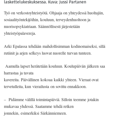
laskettelukeskuksessa. Kuva: Jussi Partanen
Työ on verkostoyhteistyötä. Ohjaaja on yhteydessä huoltajiin,
sosiaalityöntekijöihin, kouluun, terveydenhuoltoon ja
nuorisopsykiatriaan. Säännöllisesti järjestetään
yhteistyöpalavereja.
Arki Epalassa tehdään mahdollisimman kodinomaiseksi, sillä
rutiinit ja arjen selkeys luovat nuorelle turvan tunteen.
Aamulla lapset herätetään kouluun. Koulupäivän jälkeen saa
harrastaa ja tavata
kavereita. Päivällinen kokoaa kaikki yhteen. Vieraat ovat
tervetulleita, kun vierailusta on sovittu ennakkoon.
– Pidämme välillä toimintapäiviä. Silloin teemme jotakin
mukavaa yhdessä. Saatamme tehdä retken
jonnekin, esimerkiksi Särkänniemeen.