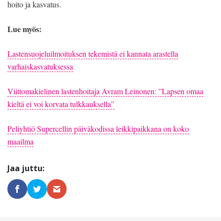
hoito ja kasvatus.
Lue myös:
Lastensuojeluilmoituksen tekemistä ei kannata arastella
varhaiskasvatuksessa
Viittomakielinen lastenhoitaja Avram Leinonen: ”Lapsen omaa
kieltä ei voi korvata tulkkauksella”
Peliyhtiö Supercellin päiväkodissa leikkipaikkana on koko
maailma