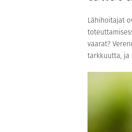
Lähihoitajat 
toteuttamisess
vaarat? Vereno
tarkkuutta, ja