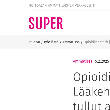
HOITOALAN AMMATTILAISTEN VERKKOLEHTI
Etusivu
/
Työelämä
/
Ammatissa
/
Opioidilaastarit 
Ammatissa
5.2.2025
Opioid
Lääkeho
tullut 