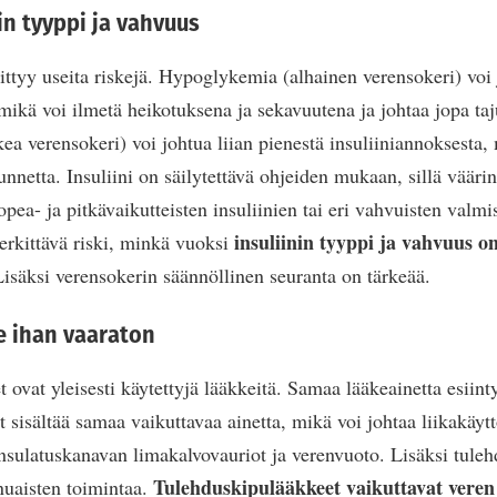
nin tyyppi ja vahvuus
iittyy useita riskejä. Hypoglykemia (alhainen verensokeri) voi 
 mikä voi ilmetä heikotuksena ja sekavuutena ja johtaa jopa ta
a verensokeri) voi johtua liian pienestä insuliiniannoksesta,
nnetta. Insuliini on säilytettävä ohjeiden mukaan, sillä väärin
ea- ja pitkävaikutteisten insuliinien tai eri vahvuisten valmi
insuliinin tyyppi ja vahvuus on
rkittävä riski, minkä vuoksi
Lisäksi verensokerin säännöllinen seuranta on tärkeää.
e ihan vaaraton
 ovat yleisesti käytettyjä lääkkeitä. Samaa lääkeainetta esiint
at sisältää samaa vaikuttavaa ainetta, mikä voi johtaa liikakäy
nsulatuskanavan limakalvovauriot ja verenvuoto. Lisäksi tule
Tulehduskipulääkkeet vaikuttavat veren
nuaisten toimintaa.