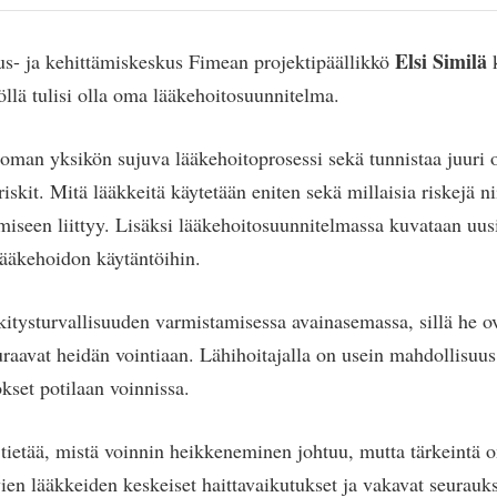
Elsi Similä
us- ja kehittämiskeskus Fimean projektipäällikkö
k
öllä tulisi olla oma lääkehoitosuunnitelma.
oman yksikön sujuva lääkehoitoprosessi sekä tunnistaa juuri
iskit. Mitä lääkkeitä käytetään eniten sekä millaisia riskejä nii
miseen liittyy. Lisäksi lääkehoitosuunnitelmassa kuvataan uus
ääkehoidon käytäntöihin.
äkitysturvallisuuden varmistamisessa avainasemassa, sillä he o
euraavat heidän vointiaan. Lähihoitajalla on usein mahdollisu
set potilaan voinnissa.
a tietää, mistä voinnin heikkeneminen johtuu, mutta tärkeintä o
vien lääkkeiden keskeiset haittavaikutukset ja vakavat seurauk