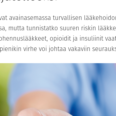
ovat avainasemassa turvallisen lääkehoido
a, mutta tunnistatko suuren riskin lääkke
hennuslääkkeet, opioidit ja insuliinit vaati
 pienikin virhe voi johtaa vakaviin seurauks