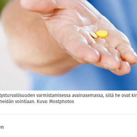
itysturvallisuuden varmistamisessa avainasemassa, sillä he ovat kirj
t heidän vointiaan. Kuva: Mostphotos
en