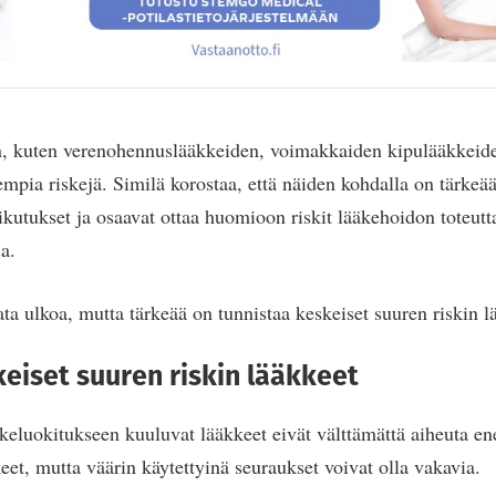
, kuten verenohennuslääkkeiden, voimakkaiden kipulääkkeiden
empia riskejä. Similä korostaa, että näiden kohdalla on tärkeää,
ikutukset ja osaavat ottaa huomioon riskit lääkehoidon toteut
a.
sata ulkoa, mutta tärkeää on tunnistaa keskeiset suuren riskin l
eiset suuren riskin lääkkeet
äkeluokitukseen kuuluvat lääkkeet eivät välttämättä aiheuta en
et, mutta väärin käytettyinä seuraukset voivat olla vakavia.