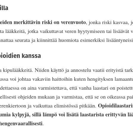
lla
iden merkittävin riski on verenvuoto
, jonka riski kasvaa, 
a lääkkeitä, jotka vaikuttavat veren hyytymiseen tai lisäävät 
nattaa seurata ja kiinnittää huomiota esimerkiksi lisääntyneis
pioidien kanssa
 kipulääkkeitä. Niiden käyttö ja annostelu vaatii erityistä tark
ussa voi johtaa vakaviin haittoihin kuten hengityksen lamaan
dettaessa on aina varmistettava, että vanha laastari on poistett
lellisesti ohjeiden mukaan ja varmistaa, että se on oikeassa p
Opioidilaastari
erenkiertoon ja vaikuttaa elimistössä pitkään.
mia kylpyjä, sillä lämpö voi lisätä laastarista erittyvän l
hengenvaarallisesti
.