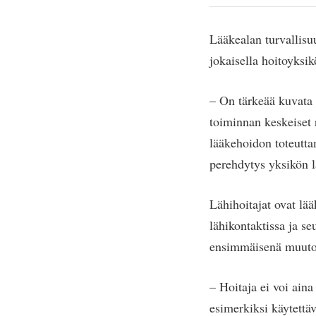
Lääkealan turvallisu
jokaisella hoitoyksik
– On tärkeää kuvata 
toiminnan keskeiset r
lääkehoidon toteutta
perehdytys yksikön l
Lähihoitajat ovat lä
lähikontaktissa ja s
ensimmäisenä muutok
– Hoitaja ei voi ain
esimerkiksi käytettä