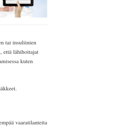
 tai insuliinien
 että lähihoitajat
tamisessa kuten
ääkkeet.
empää vaaratilanteita