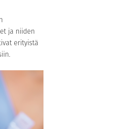
n
et ja niiden
vat erityistä
iin.