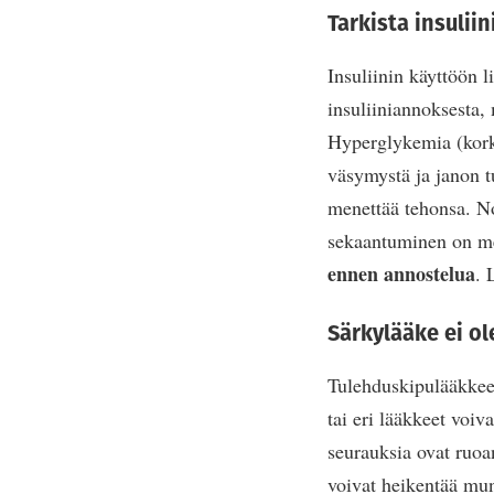
Tarkista insulii
Insuliinin käyttöön l
insuliiniannoksesta,
Hyperglykemia (korke
väsymystä ja janon tu
menettää tehonsa. Nop
sekaantuminen on me
ennen annostelua
. 
Särkylääke ei ol
Tulehduskipulääkkeet
tai eri lääkkeet voiv
seurauksia ovat ruoa
voivat heikentää mu