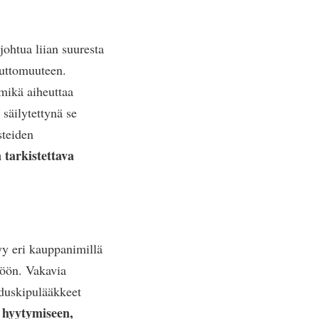
johtua liian suuresta
juttomuuteen.
 mikä aiheuttaa
 säilytettynä se
steiden
 tarkistettava
yy eri kauppanimillä
ttöön. Vakavia
hduskipulääkkeet
 hyytymiseen,