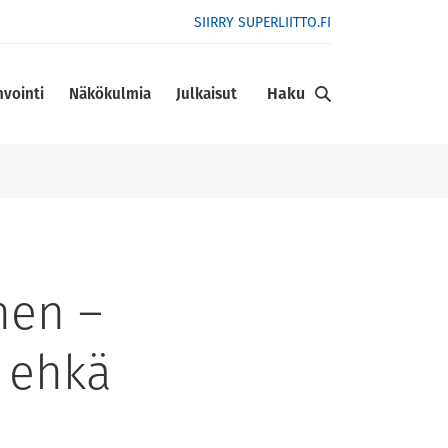
SIIRRY SUPERLIITTO.FI
Haku
nvointi
Näkökulmia
Julkaisut
nen –
t ehkä