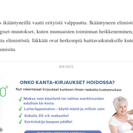
 ikääntyneillä vaatii erityistä valppautta. Ikääntyneen elimis
giset muutokset, kuten munuaisten toiminnan heikkeneminen, 
ta elimistöstä. Iäkkäät ovat herkempiä haittavaikutuksille ku
umisiin.
MAINOS