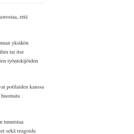
orostaa, että
 oman yksikön
hin tai itse
ien työntekijöiden
vat potilaiden kanssa
us huomata
n tunnistaa
set sekä reagoida