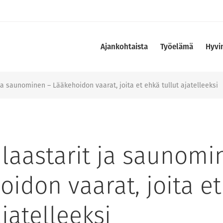
Ajankohtaista
Työelämä
Hyvi
ja saunominen – Lääkehoidon vaarat, joita et ehkä tullut ajatelleeksi
ilaastarit ja saunomi
idon vaarat, joita e
ajatelleeksi