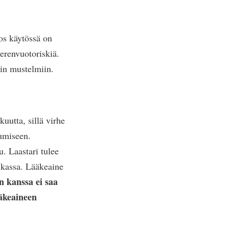
jos käytössä on
verenvuotoriskiä.
iin mustelmiin.
kuutta, sillä virhe
tumiseen.
u. Laastari tulee
aikassa. Lääkeaine
n kanssa ei saa
ääkeaineen