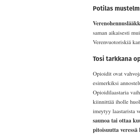
Potilas mustelmi
Verenohennuslääkke
saman aikaisesti muit
Verenvuotoriskiä kan
Tosi tarkkana o
Opioidit ovat vahvoja
esimerkiksi annostel
Opioidilaastaria vaih
kiinnittää iholle huo
imeytyy laastarista v
saunoa tai ottaa kuu
pitoisuutta veressä 