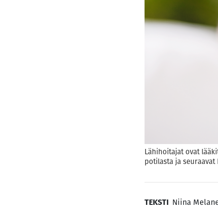
Lähihoitajat ovat lääk
potilasta ja seuraava
TEKSTI
Niina Melan