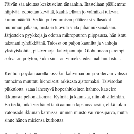
Päivän sää aloittaa keskustelun tänäänkin. Ihastellaan päällemme
hiipivää, odotettua kevättä, kauhistellaan jo valmiiksi tulevaa
kuran määrää. Vedän pukeutumisen päätteeksi villasukat
mummun jalkaan, niistä ei luovuta vielä juhannuksenakaan.
Järjestelen pyykkejä ja odotan mikropuuron piippausta, hän istuu
takanani ryhdikkäänä. Talossa on paljon kauniita ja vanhoja
yksityiskohtia, pitsiverhoja, kahvipannuja. Olohuoneen parempi
sohva on pölytön, kuka siinä on viimeksi edes mahtanut istua.
Keittiön pöydän äärellä jossakin kahvimaidon ja voileivän välissä
tunnelma muuttuu hienoisesti arkisesta ajattomaksi. Talvisodan
pikkulotta, sataa lähestyvä hopeahiuksinen hahmo, katselee
ikkunasta peltomaisemaa. Kylmää ja kaunista, niin oli silloinkin.
En tiedä, mikä vie hänet tänä aamuna lapsuusvuosiin, ehkä jokin
valonsäde ikkunan karmissa, uninen muisto vai vuosipäivä, mutta
sinne hänen mielensä kurkottaa.