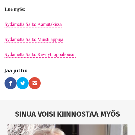
Lue myös:
Sydämellä Salla: Aamutakissa
Sydämellä Salla: Muistilappuja
Sydämellä Salla: Revityt toppahousut
SINUA VOISI KIINNOSTAA MYÖS