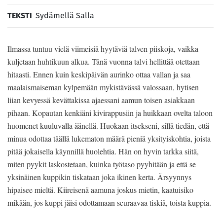
TEKSTI
Sydämellä Salla
Ilmassa tuntuu vielä viimeisiä hyytäviä talven piiskoja, vaikka
kuljetaan huhtikuun alkua. Tänä vuonna talvi hellittää otettaan
hitaasti. Ennen kuin keskipäivän aurinko ottaa vallan ja saa
maalaismaiseman kylpemään mykistävässä valossaan, hytisen
liian kevyessä kevättakissa ajaessani aamun toisen asiakkaan
pihaan. Kopautan kenkiäni kivirappusiin ja huikkaan ovelta taloon
huomenet kuuluvalla äänellä. Huokaan itsekseni, sillä tiedän, että
minua odottaa täällä lukematon määrä pieniä yksityiskohtia, joista
pitää jokaisella käynnillä huolehtia. Hän on hyvin tarkka siitä,
miten pyykit laskostetaan, kuinka työtaso pyyhitään ja että se
yksinäinen kuppikin tiskataan joka ikinen kerta. Ärsyynnys
hipaisee mieltä. Kiireisenä aamuna joskus mietin, kaatuisiko
mikään, jos kuppi jäisi odottamaan seuraavaa tiskiä, toista kuppia.