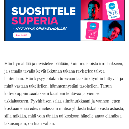
Hän hymähtää ja ravistelee päätään, kuin muistoista irrottaakseen,
ja samalla tavalla kevät ikkunan takana ravistelee talvea
harteiltaan. Hän kysyy jotakin tulevaan lääkärikäyntiin liittyvää ja
minä vastaan takellellen, hämmennystäni tasoitellen. Tartun
kahvikuppiin saadakseni käsilleni tehtävää ja vien sen
tiskialtaaseen. Pyyhkäisen salaa silmänurkkaani ja vannon, etten
koskaan enää edes mielessäni mutise yhdestä tiskattavasta astiasta,
sillä mikään, mitä voin tänään tai koskaan hänelle antaa elämässä
takaisinpäin, on liian vähän.