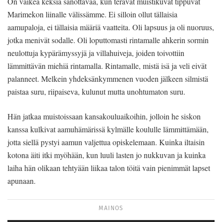
On vaikea keksiä sanottavaa, kun terävät muistikuvat tippuvat
Marimekon liinalle välissämme. Ei silloin ollut tällaisia
aamupaloja, ei tällaisia määriä vaatteita. Oli lapsuus ja oli nuoruus,
jotka menivät sodalle. Oli loputtomasti rintamalle ahkerin sormin
neulottuja kypärämyssyjä ja villahuiveja, joiden toivottiin
lämmittävän miehiä rintamalla. Rintamalle, mistä isä ja veli eivät
palanneet. Melkein yhdeksänkymmenen vuoden jälkeen silmistä
paistaa suru, riipaiseva, kulunut mutta unohtumaton suru.
Hän jatkaa muistoissaan kansakouluaikoihin, jolloin he siskon
kanssa kulkivat aamuhämärissä kylmälle koululle lämmittämään,
jotta siellä pystyi aamun valjettua opiskelemaan. Kuinka iltaisin
kotona äiti itki myöhään, kun luuli lasten jo nukkuvan ja kuinka
laiha hän olikaan tehtyään liikaa talon töitä vain pienimmät lapset
apunaan.
MAINOS