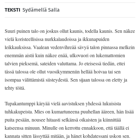
TEKSTI
Sydämellä Salla
Suuri puinen talo on joskus ollut kaunis, todella kaunis. Sen näkee
vielä koristeellisissa nurkkalaudoissa ja ikkunapuiden
leikkauksissa. Vaalean vedenvihreää sävyä talon pinnassa melkein
enemmän aistii kuin näkee enää, ulkovuori on lukemattomien
talvien pieksemä, sateiden valuttama. Jo eteisessä tiedän, ettei
tässä talossa ole ollut vuosikymmeniin hellää hoivaa tai sen
isompaa välittämistä siisteydestä. Sen sijaan talossa on eletty ja
tehty töitä.
Tupakantumppi käryää vielä aavistuksen yhdessä lukuisista
tuhkakupeista. Mies on kumartuneena puuhellan ääreen, hän lisää
puita pesään, nousee hitaasti selkänsä oikaisten ja kiinnittää
katseensa minuun. Minulle on kerrottu ennakkoon, että täällä ei
kannata sitten lässyttää mitään, ja hänet kohdatessani uskon sen.