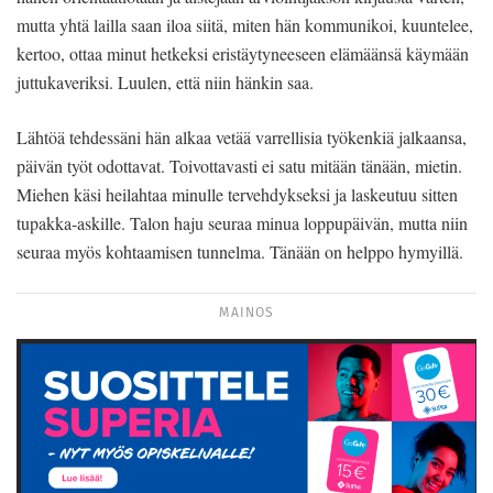
mutta yhtä lailla saan iloa siitä, miten hän kommunikoi, kuuntelee,
kertoo, ottaa minut hetkeksi eristäytyneeseen elämäänsä käymään
juttukaveriksi. Luulen, että niin hänkin saa.
Lähtöä tehdessäni hän alkaa vetää varrellisia työkenkiä jalkaansa,
päivän työt odottavat. Toivottavasti ei satu mitään tänään, mietin.
Miehen käsi heilahtaa minulle tervehdykseksi ja laskeutuu sitten
tupakka-askille. Talon haju seuraa minua loppupäivän, mutta niin
seuraa myös kohtaamisen tunnelma. Tänään on helppo hymyillä.
MAINOS