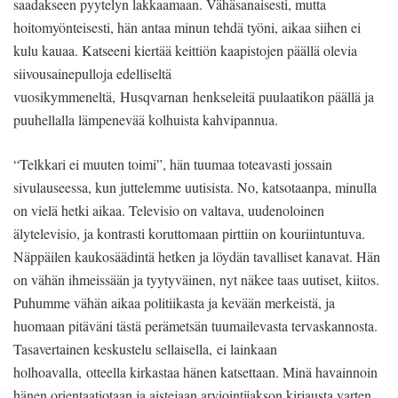
saadakseen pyytelyn lakkaamaan. Vähäsanaisesti, mutta
hoitomyönteisesti, hän antaa minun tehdä työni, aikaa siihen ei
kulu kauaa. Katseeni kiertää keittiön kaapistojen päällä olevia
siivousainepulloja edelliseltä
vuosikymmeneltä, Husqvarnan henkseleitä puulaatikon päällä ja
puuhellalla lämpenevää kolhuista kahvipannua.
“Telkkari ei muuten toimi”, hän tuumaa toteavasti jossain
sivulauseessa, kun juttelemme uutisista. No, katsotaanpa, minulla
on vielä hetki aikaa. Televisio on valtava, uudenoloinen
älytelevisio, ja kontrasti koruttomaan pirttiin on kouriintuntuva.
Näppäilen kaukosäädintä hetken ja löydän tavalliset kanavat. Hän
on vähän ihmeissään ja tyytyväinen, nyt näkee taas uutiset, kiitos.
Puhumme vähän aikaa politiikasta ja kevään merkeistä, ja
huomaan pitäväni tästä perämetsän tuumailevasta tervaskannosta.
Tasavertainen keskustelu sellaisella, ei lainkaan
holhoavalla, otteella kirkastaa hänen katsettaan. Minä havainnoin
hänen orientaatiotaan ja aistejaan arviointijakson kirjausta varten,