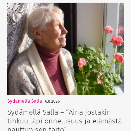
Sydämellä Salla
6.8.2026
Sydämellä Salla – ”Aina jostakin
tihkuu läpi onnellisuus ja elämästä
nauttimisen taito”