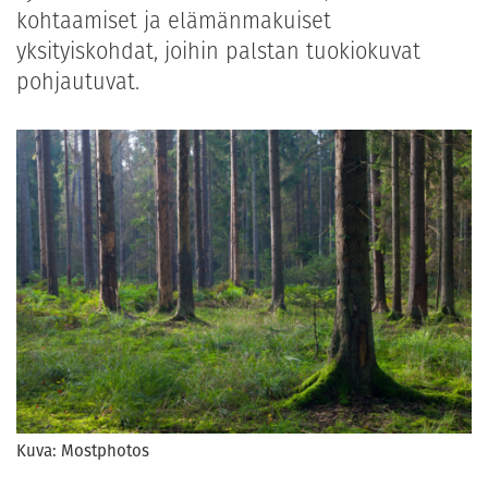
kohtaamiset ja elämänmakuiset
yksityiskohdat, joihin palstan tuokiokuvat
pohjautuvat.
Kuva: Mostphotos