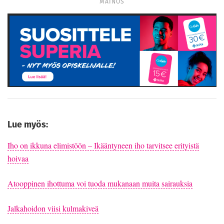
MAINOS
Lue myös:
Iho on ikkuna elimistöön – Ikääntyneen iho tarvitsee erityistä
hoivaa
Atooppinen ihottuma voi tuoda mukanaan muita sairauksia
Jalkahoidon viisi kulmakiveä