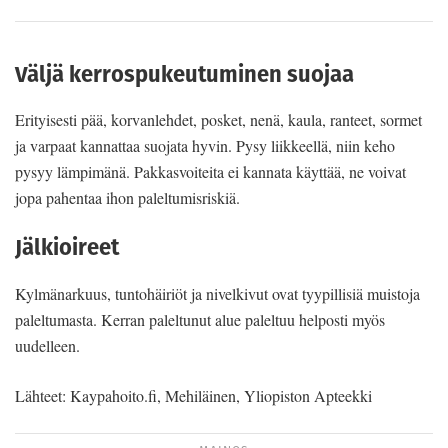
Väljä kerrospukeutuminen suojaa
Erityisesti pää, korvanlehdet, posket, nenä, kaula, ranteet, sormet
ja varpaat kannattaa suojata hyvin. Pysy liikkeellä, niin keho
pysyy lämpimänä. Pakkasvoiteita ei kannata käyttää, ne voivat
jopa pahentaa ihon paleltumisriskiä.
Jälkioireet
Kylmänarkuus, tuntohäiriöt ja nivelkivut ovat tyypillisiä muistoja
paleltumasta. Kerran paleltunut alue paleltuu helposti myös
uudelleen.
Lähteet: Kaypahoito.fi, Mehiläinen, Yliopiston Apteekki