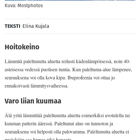
Kuva: Mostphotos
TEKSTI
Elina Kujala
Hoitokeino
Lämmitä paleltunutta aluetta reilusti kädenlämpöisessä, noin 40-
asteisessa vedessä puolisen tuntia. Kun paleltuma-alue lämpenee,
seurauksena voi olla kova kipu. Ibuprofeenia voi ottaa jo
ennakoivasti lämmitysvaiheessa.
Varo liian kuumaa
Älä yritä lämmittää paleltunutta aluetta esimerkiksi avotulella tai
kuuman patterin ääressä. Paleltunut alue on tunnoton ja
seurauksena voi helposti olla palovamma. Paleltunutta aluetta ei
myöskään saa hieroa eikä hangata.