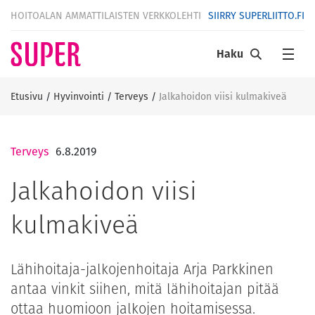
HOITOALAN AMMATTILAISTEN VERKKOLEHTI
SIIRRY SUPERLIITTO.FI
Haku
Etusivu
/
Hyvinvointi
/
Terveys
/
Jalkahoidon viisi kulmakiveä
Terveys
6.8.2019
Jalkahoidon viisi
kulmakiveä
Lähihoitaja-jalkojenhoitaja Arja Parkkinen
antaa vinkit siihen, mitä lähihoitajan pitää
ottaa huomioon jalkojen hoitamisessa.