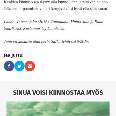
Kenkien kiinnityksen täytyy olla kunnollinen ja riittävän helppo.
Jalkojen turpoamisen vuoksi kengissä olisi hyvä olla säätövaraa.
Lähde: Terveet jalat (2016). Toimittanut Minna Stolt ja Riitta
Saarikoski. Kustannus Oy Duodecim.
Juttu on julkaistu alun perin SuPer-lehdessä 8/2019.
SINUA VOISI KIINNOSTAA MYÖS