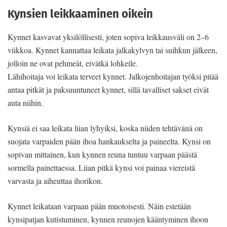
Kynsien leikkaaminen oikein
Kynnet kasvavat yksilöllisesti, joten sopiva leikkausväli on 2–6
viikkoa. Kynnet kannattaa leikata jalkakylvyn tai suihkun jälkeen,
jolloin ne ovat pehmeät, eivätkä lohkeile.
Lähihoitaja voi leikata terveet kynnet. Jalkojenhoitajan työksi pitää
antaa pitkät ja paksuuntuneet kynnet, sillä tavalliset sakset eivät
auta niihin.
Kynsiä ei saa leikata liian lyhyiksi, koska niiden tehtävänä on
suojata varpaiden pään ihoa hankaukselta ja paineelta. Kynsi on
sopivan mittainen, kun kynnen reuna tuntuu varpaan päästä
sormella painettaessa. Liian pitkä kynsi voi painaa viereistä
varvasta ja aiheuttaa ihorikon.
Kynnet leikataan varpaan pään muotoisesti. Näin estetään
kynsipatjan kutistuminen, kynnen reunojen kääntyminen ihoon