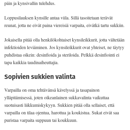
päin ja kynsivallin tulehdus.
Loppusilauksen kynsille antaa viila. Sillä tasoitetaan terävät
reunat, jotta ne eivät paina viereisiä varpaita, eivätkä tartu sukkiin.
Jokaisella pitää olla henkilökohtaiset kynsileikkurit, jotta vältetään
infektioiden leviäminen. Jos kynsileikkurit ovat yhteiset, ne täytyy
puhdistaa oikein: desinfioida ja steriloida. Pelkkä desinfiointi ei
tapa kaikkia taudinaiheuttajia.
Sopivien sukkien valinta
Varpailla on oma tehtävänsä kävelyssä ja tasapainon
ylläpitämisessä, joten oikeanlainen sukkavalinta vaikuttaa
suotuisasti liikkumiskykyyn. Sukkien pitää olla sellaiset, että
varpailla on tilaa ojentua, harottua ja koukistua. Sukat eivät saa
puristaa varpaita suppuun tai koukkuun.