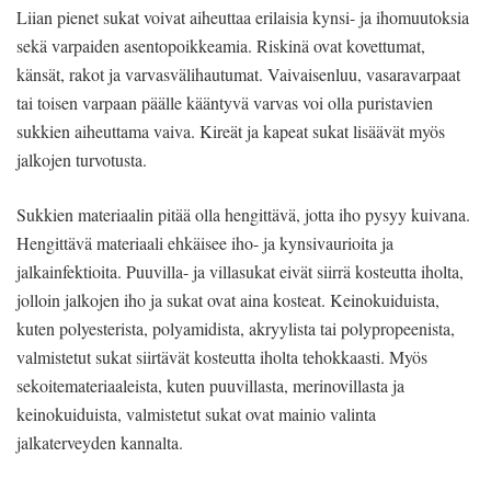
Liian pienet sukat voivat aiheuttaa erilaisia kynsi- ja ihomuutoksia
sekä varpaiden asentopoikkeamia. Riskinä ovat kovettumat,
känsät, rakot ja varvasvälihautumat. Vaivaisenluu, vasaravarpaat
tai toisen varpaan päälle kääntyvä varvas voi olla puristavien
sukkien aiheuttama vaiva. Kireät ja kapeat sukat lisäävät myös
jalkojen turvotusta.
Sukkien materiaalin pitää olla hengittävä, jotta iho pysyy kuivana.
Hengittävä materiaali ehkäisee iho- ja kynsivaurioita ja
jalkainfektioita. Puuvilla- ja villasukat eivät siirrä kosteutta iholta,
jolloin jalkojen iho ja sukat ovat aina kosteat. Keinokuiduista,
kuten polyesterista, polyamidista, akryylista tai polypropeenista,
valmistetut sukat siirtävät kosteutta iholta tehokkaasti. Myös
sekoitemateriaaleista, kuten puuvillasta, merinovillasta ja
keinokuiduista, valmistetut sukat ovat mainio valinta
jalkaterveyden kannalta.