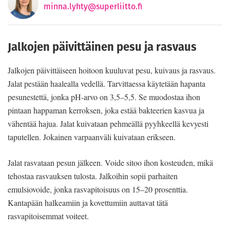
minna.lyhty@superliitto.fi
Jalkojen päivittäinen pesu ja rasvaus
Jalkojen päivittäiseen hoitoon kuuluvat pesu, kuivaus ja rasvaus.
Jalat pestään haalealla vedellä. Tarvittaessa käytetään hapanta
pesunestettä, jonka pH-arvo on 3,5–5,5. Se muodostaa ihon
pintaan happaman kerroksen, joka estää bakteerien kasvua ja
vähentää hajua. Jalat kuivataan pehmeällä pyyhkeellä kevyesti
taputellen. Jokainen varpaanväli kuivataan erikseen.
Jalat rasvataan pesun jälkeen. Voide sitoo ihon kosteuden, mikä
tehostaa rasvauksen tulosta. Jalkoihin sopii parhaiten
emulsiovoide, jonka rasvapitoisuus on 15–20 prosenttia.
Kantapään halkeamiin ja kovettumiin auttavat tätä
rasvapitoisemmat voiteet.