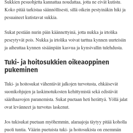
Sukkien pesuohjetta kannattaa noudattaa, jotta ne eivät kutistu.
Koko pitää tarkistaa säännöllisesti, sillä oikein pestyinäkin hiki ja
pesuaineet kutistavat sukkia.
Sukat pestään nurin päin käännettyinä, jotta nukka ja irtolika
peseytyvät pois. Nukka ja irtolika voivat tarttua kynnen uurteisiin
ja aiheuttaa kynnen sisäänpäin kasvua ja kynsivallin tulehdusta.
Tuki- ja hoitosukkien oikeaoppinen
pukeminen
Tuki- ja hoitosukat vähentävät jalkojen turvotusta, ehkäisevät
suonikohjujen ja laskimotukosten kehittymistä sekä edistävät
säärihaavojen paranemista. Sukat puetaan heti herättyä. Yöllä jalat
ovat levänneet ja turvotus laskenut.
Jos tukisukat puetaan myöhemmin, alaraajoja täytyy pitää koholla
puoli tuntia. Väärin puetuista tuki- ja hoitosukista on enemmän