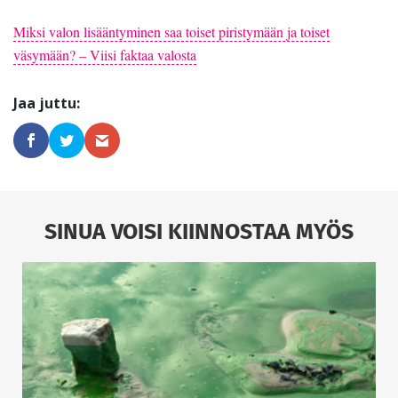
Miksi valon lisääntyminen saa toiset piristymään ja toiset
väsymään? – Viisi faktaa valosta
SINUA VOISI KIINNOSTAA MYÖS