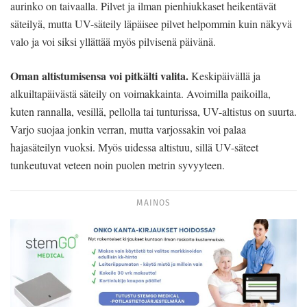
aurinko on taivaalla. Pilvet ja ilman pienhiukkaset heikentävät
säteilyä, mutta UV-säteily läpäisee pilvet helpommin kuin näkyvä
valo ja voi siksi yllättää myös pilvisenä päivänä.
Oman altistumisensa voi pitkälti valita.
Keskipäivällä ja
alkuiltapäivästä säteily on voimakkainta. Avoimilla paikoilla,
kuten rannalla, vesillä, pellolla tai tunturissa, UV-altistus on suurta.
Varjo suojaa jonkin verran, mutta varjossakin voi palaa
hajasäteilyn vuoksi. Myös uidessa altistuu, sillä UV-säteet
tunkeutuvat veteen noin puolen metrin syvyyteen.
MAINOS