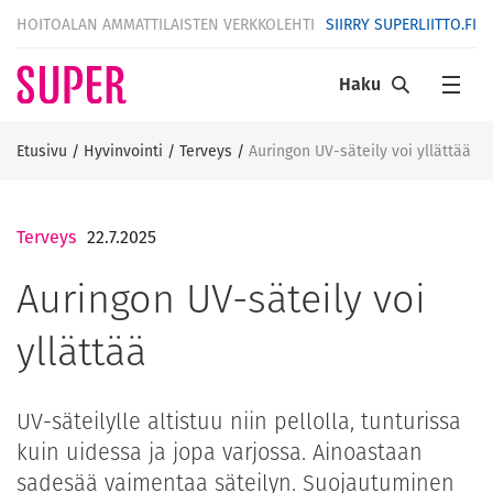
HOITOALAN AMMATTILAISTEN VERKKOLEHTI
SIIRRY SUPERLIITTO.FI
Haku
Etusivu
/
Hyvinvointi
/
Terveys
/
Auringon UV-säteily voi yllättää
Terveys
22.7.2025
Auringon UV-säteily voi
yllättää
UV-säteilylle altistuu niin pellolla, tunturissa
kuin uidessa ja jopa varjossa. Ainoastaan
sadesää vaimentaa säteilyn. Suojautuminen