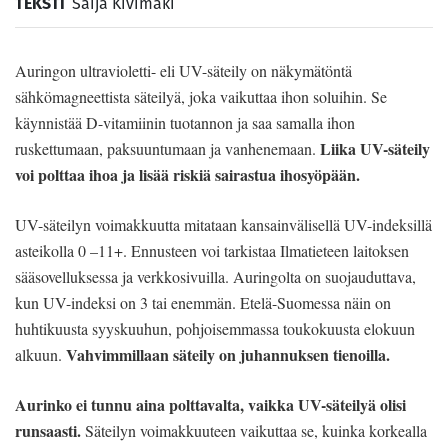
TEKSTI
Saija Kivimäki
Auringon ultravioletti- eli UV-säteily on näkymätöntä
sähkömagneettista säteilyä, joka vaikuttaa ihon soluihin. Se
käynnistää D-vitamiinin tuotannon ja saa samalla ihon
Liika UV-säteily
ruskettumaan, paksuuntumaan ja vanhenemaan.
voi polttaa ihoa ja lisää riskiä sairastua ihosyöpään.
UV-säteilyn voimakkuutta mitataan kansainvälisellä UV-indeksillä
asteikolla 0 –11+. Ennusteen voi tarkistaa Ilmatieteen laitoksen
sääsovelluksessa ja verkkosivuilla. Auringolta on suojauduttava,
kun UV-indeksi on 3 tai enemmän. Etelä-Suomessa näin on
huhtikuusta syyskuuhun, pohjoisemmassa toukokuusta elokuun
Vahvimmillaan säteily on juhannuksen tienoilla.
alkuun.
Aurinko ei tunnu aina polttavalta, vaikka UV-säteilyä olisi
runsaasti.
Säteilyn voimakkuuteen vaikuttaa se, kuinka korkealla