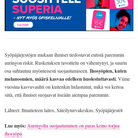
Syöpäjärjestöjen mukaan ihmiset tiedostavat entistä paremmin
auringon riskit. Rusketuksen tavoittelu on vähentynyt, ja suurin
Ihosyöpien, kuten
osa suhtautuu myönteisesti suojautumiseen.
melanoomien, määrä kasvaa edelleen huolestuttavasti.
Viime
vuosina kasvuvauhti on kuitenkin hidastunut, mikä voi kertoa
siitä, että ihmiset suojaavat itseään aiempaa paremmin.
Lähteet: Ilmatieteen laitos, Säteilyturvakeskus, Syöpäjärjestöt
Lue myös:
Auringolta suojautuminen on paras keino torjua
ihosyöpä