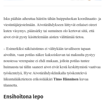
Isku päähän aiheuttaa häiriön tähän huippuluokan koordinaatio- ja
viestintäjärjestelmään. Aivotärähdykseen liittyvät erilaiset oireet
kuten väsymys, päänsärky tai sumuinen olo kertovat siitä, että
aivot eivät pysty käsittelemään aistien välittämää tietoa.
– Esimerkiksi näköaistimus ei välitykään tavalliseen tapaan
aivoihin, vaan potilas näkee kaksoiskuvan tai makuulta pystyy
noustessa verenpaine ei ehdi mukaan, jolloin potilas tuntee
huimausta tai tällin saaneet aivot eivät kestä keskittymistä vaativaa
työskentelyä, Hyve Aivotärähdysklinikalla työskentelevä
Timo Hänninen
liikuntalääketieteen erikoislääkäri
kuvaa
tilannetta.
Ensihoitona lepo