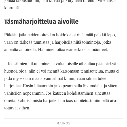
johtaa taloushuoliin, hän kuvaa pitkittyneen oireilun viheliäistä
kierrettä.
Täsmäharjoittelua aivoille
Pitkään jatkuneiden oireiden hoidoksi ei riitä enää pelkkä lepo,
vaan on tärkeää tunnistaa ja harjoitella niitä toimintoja, jotka
aiheuttavat oireita. Hänninen ottaa esimerkiksi silmäoireet.
– Jos silmien liikuttaminen sivulta toiselle aiheuttaa päänsärkyä ja
huonoa oloa, niin ei voi mennä katsomaan tennisottelua, mutta ei
pidä myöskään maata vain silmät kiinni, vaan silmiä tulee
harjoittaa. Ensin hitaammin ja kapeammalla liikeradalla ja sitten
vähitellen nopeammin. Jos katseen kohdistaminen aiheuttaa
oireita, kohdistamista harjoitellaan taas rajoitetusti niin, että aivot
tottuvat siihen.
MAINOS