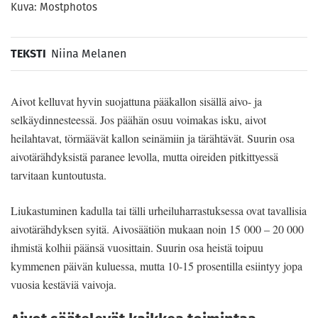
Kuva: Mostphotos
TEKSTI
Niina Melanen
Aivot kelluvat hyvin suojattuna pääkallon sisällä aivo- ja
selkäydinnesteessä. Jos päähän osuu voimakas isku, aivot
heilahtavat, törmäävät kallon seinämiin ja tärähtävät. Suurin osa
aivotärähdyksistä paranee levolla, mutta oireiden pitkittyessä
tarvitaan kuntoutusta.
Liukastuminen kadulla tai tälli urheiluharrastuksessa ovat tavallisia
aivotärähdyksen syitä. Aivosäätiön mukaan noin 15 000 – 20 000
ihmistä kolhii päänsä vuosittain. Suurin osa heistä toipuu
kymmenen päivän kuluessa, mutta 10-15 prosentilla esiintyy jopa
vuosia kestäviä vaivoja.