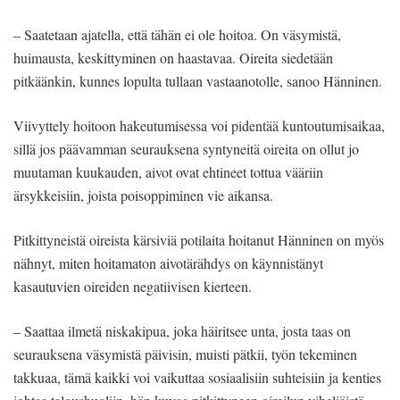
– Saatetaan ajatella, että tähän ei ole hoitoa. On väsymistä,
huimausta, keskittyminen on haastavaa. Oireita siedetään
pitkäänkin, kunnes lopulta tullaan vastaanotolle, sanoo Hänninen.
Viivyttely hoitoon hakeutumisessa voi pidentää kuntoutumisaikaa,
sillä jos päävamman seurauksena syntyneitä oireita on ollut jo
muutaman kuukauden, aivot ovat ehtineet tottua vääriin
ärsykkeisiin, joista poisoppiminen vie aikansa.
Pitkittyneistä oireista kärsiviä potilaita hoitanut Hänninen on myös
nähnyt, miten hoitamaton aivotärähdys on käynnistänyt
kasautuvien oireiden negatiivisen kierteen.
– Saattaa ilmetä niskakipua, joka häiritsee unta, josta taas on
seurauksena väsymistä päivisin, muisti pätkii, työn tekeminen
takkuaa, tämä kaikki voi vaikuttaa sosiaalisiin suhteisiin ja kenties