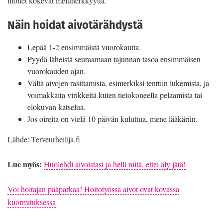
monet kokevat meluherkkyyttä.
Näin hoidat aivotärähdystä
Lepää 1-2 ensimmäistä vuorokautta.
Pyydä läheistä seuraamaan tajunnan tasoa ensimmäisen
vuorokauden ajan.
Vältä aivojen rasittamista, esimerkiksi tenttiin lukemista, ja
voimakkaita virikkeitä kuten tietokoneella pelaamista tai
elokuvan katselua.
Jos oireita on vielä 10 päivän kuluttua, mene lääkäriin.
Lähde: Terveurheilija.fi
Lue myös:
Huolehdi aivoistasi ja helli niitä, ettei äly jätä!
Voi hoitajan pääparkaa! Hoitotyössä aivot ovat kovassa
kuormituksessa