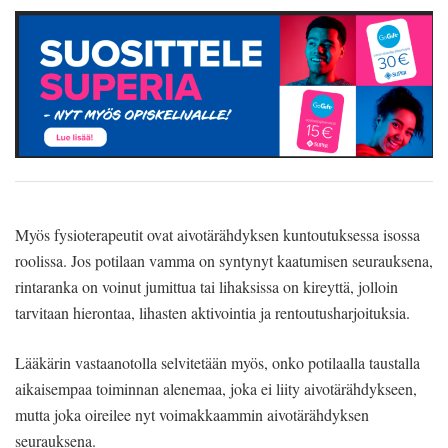
Myös fysioterapeutit ovat aivotärähdyksen kuntoutuksessa isossa
roolissa. Jos potilaan vamma on syntynyt kaatumisen seurauksena,
rintaranka on voinut jumittua tai lihaksissa on kireyttä, jolloin
tarvitaan hierontaa, lihasten aktivointia ja rentoutusharjoituksia.
Lääkärin vastaanotolla selvitetään myös, onko potilaalla taustalla
aikaisempaa toiminnan alenemaa, joka ei liity aivotärähdykseen,
mutta joka oireilee nyt voimakkaammin aivotärähdyksen
seurauksena.