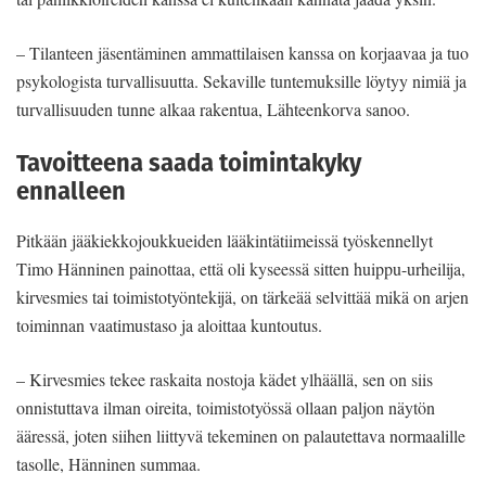
– Tilanteen jäsentäminen ammattilaisen kanssa on korjaavaa ja tuo
psykologista turvallisuutta. Sekaville tuntemuksille löytyy nimiä ja
turvallisuuden tunne alkaa rakentua, Lähteenkorva sanoo.
Tavoitteena saada toimintakyky
ennalleen
Pitkään jääkiekkojoukkueiden lääkintätiimeissä työskennellyt
Timo Hänninen painottaa, että oli kyseessä sitten huippu-urheilija,
kirvesmies tai toimistotyöntekijä, on tärkeää selvittää mikä on arjen
toiminnan vaatimustaso ja aloittaa kuntoutus.
– Kirvesmies tekee raskaita nostoja kädet ylhäällä, sen on siis
onnistuttava ilman oireita, toimistotyössä ollaan paljon näytön
ääressä, joten siihen liittyvä tekeminen on palautettava normaalille
tasolle, Hänninen summaa.