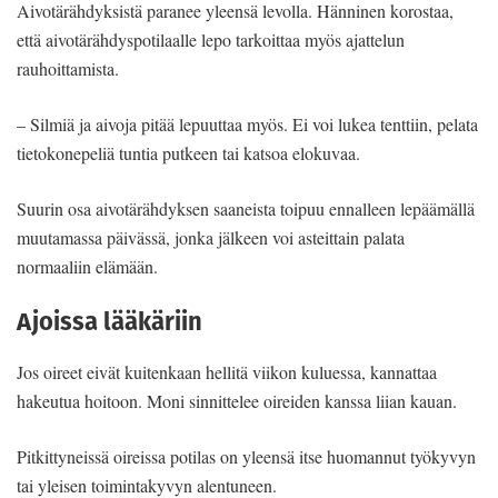
Aivotärähdyksistä paranee yleensä levolla. Hänninen korostaa,
että aivotärähdyspotilaalle lepo tarkoittaa myös ajattelun
rauhoittamista.
– Silmiä ja aivoja pitää lepuuttaa myös. Ei voi lukea tenttiin, pelata
tietokonepeliä tuntia putkeen tai katsoa elokuvaa.
Suurin osa aivotärähdyksen saaneista toipuu ennalleen lepäämällä
muutamassa päivässä, jonka jälkeen voi asteittain palata
normaaliin elämään.
Ajoissa lääkäriin
Jos oireet eivät kuitenkaan hellitä viikon kuluessa, kannattaa
hakeutua hoitoon. Moni sinnittelee oireiden kanssa liian kauan.
Pitkittyneissä oireissa potilas on yleensä itse huomannut työkyvyn
tai yleisen toimintakyvyn alentuneen.