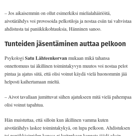
– Jos aikaisemmin on ollut esimerkiksi mielialahäiriöitä,
aivotärähdys voi provosoida pelkotiloja ja nostaa esiin tai vahvistaa
ahdistusta tai paniikkikohtauksia, Hänninen sanoo.
Tunteiden jäsentäminen auttaa pelkoon
Satu Lähteenkorvan
Psykologi
mukaan mikä tahansa
onnettomuus tai äkillinen toimintakyvyn muutos voi nostaa pelot
pintaa ja ajatus siitä, että olisi voinut käydä vielä huonommin jää
helposti kaihertamaan mieltä.
– Aivot tavallaan jumittuvat siihen ajatukseen mitä vielä pahempaa
olisi voinut tapahtua.
Hän muistuttaa, että silloin kun äkillinen vamma kuten
aivotärähdys laskee toimintakykyä, on lupa pelkoon. Ahdistuksen
tai paniikkioireiden kanssa ei kuitenkaan kannata jäädä yksin.