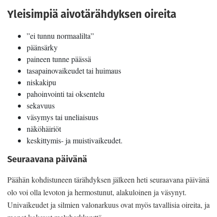
Yleisimpiä aivotärähdyksen oireita
”ei tunnu normaalilta”
päänsärky
paineen tunne päässä
tasapainovaikeudet tai huimaus
niskakipu
pahoinvointi tai oksentelu
sekavuus
väsymys tai uneliaisuus
näköhäiriöt
keskittymis- ja muistivaikeudet.
Seuraavana päivänä
Päähän kohdistuneen tärähdyksen jälkeen heti seuraavana päivänä
olo voi olla levoton ja hermostunut, alakuloinen ja väsynyt.
Univaikeudet ja silmien valonarkuus ovat myös tavallisia oireita, ja