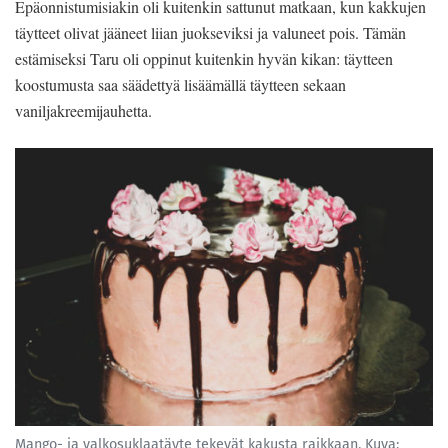
Epäonnistumisiakin oli kuitenkin sattunut matkaan, kun kakkujen
täytteet olivat jääneet liian juokseviksi ja valuneet pois. Tämän
estämiseksi Taru oli oppinut kuitenkin hyvän kikan: täytteen
koostumusta saa säädettyä lisäämällä täytteen sekaan
vaniljakreemijauhetta.
Mango- ja valkosuklaatäyte tekevät kakusta raikkaan. Kuva: