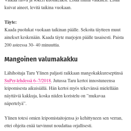
kuivat aineet, levitä taikina vuokaan.
Täyte:
Kaada puolukat vuokaan taikinan päälle. Sekoita täytteen muut
ainekset keskenään. Kaada täyte marjojen päälle tasaisesti. Paista
200 asteessa 30- 40 minuuttia.
Mangoinen valumakakku
Lähihoitaja Taru Ylinen paljasti raikkaan mangokakkureseptinsä
SuPer-lehdessä 6–7/2018
. Jutussa Taru kertoi innostuneensa
leipomisesta aikuisiällä. Hän kertoi myös tekevänsä mielellään
näyttäviä kakkuja, koska niiden koristelu on ”mukavaa
näpertelyä”.
Ylinen totesi omien leipomistaitojensa jo kehittyneen sen verran,
ettei ohjeita enää tarvinnut noudattaa orjallisesti.