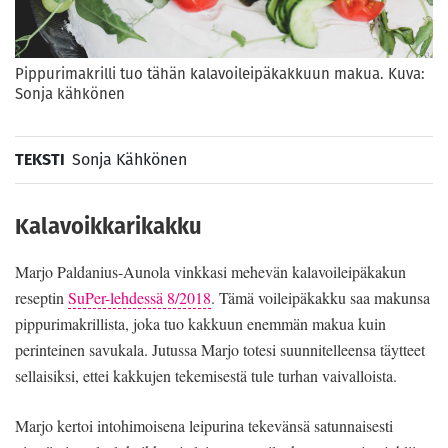
Pippurimakrilli tuo tähän kalavoileipäkakkuun makua. Kuva:
Sonja kähkönen
TEKSTI
Sonja Kähkönen
Kalavoikkarikakku
Marjo Paldanius-Aunola vinkkasi mehevän kalavoileipäkakun
reseptin
SuPer-lehdessä 8/2018
. Tämä voileipäkakku saa makunsa
pippurimakrillista, joka tuo kakkuun enemmän makua kuin
perinteinen savukala. Jutussa Marjo totesi suunnitelleensa täytteet
sellaisiksi, ettei kakkujen tekemisestä tule turhan vaivalloista.
Marjo kertoi intohimoisena leipurina tekevänsä satunnaisesti