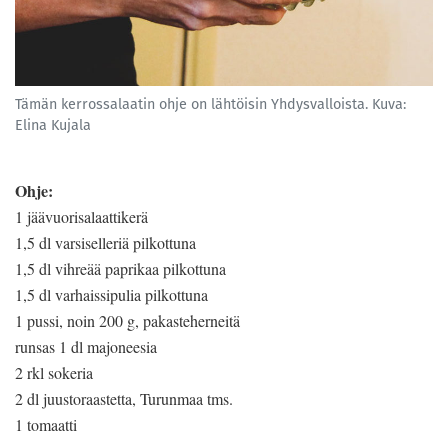
Tämän kerrossalaatin ohje on lähtöisin Yhdysvalloista. Kuva:
Elina Kujala
Ohje:
1 jäävuorisalaattikerä
1,5 dl varsiselleriä pilkottuna
1,5 dl vihreää paprikaa pilkottuna
1,5 dl varhaissipulia pilkottuna
1 pussi, noin 200 g, pakasteherneitä
runsas 1 dl majoneesia
2 rkl sokeria
2 dl juustoraastetta, Turunmaa tms.
1 tomaatti