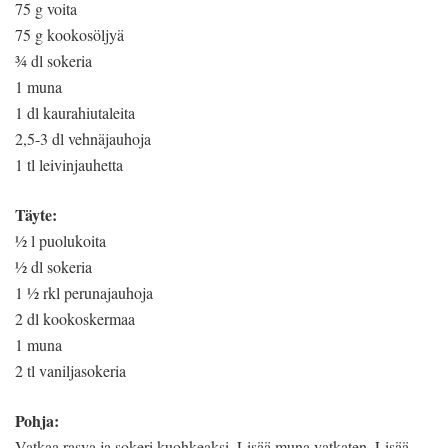
75 g voita
75 g kookosöljyä
¾ dl sokeria
1 muna
1 dl kaurahiutaleita
2,5-3 dl vehnäjauhoja
1 tl leivinjauhetta
Täyte:
½ l puolukoita
½ dl sokeria
1 ½ rkl perunajauhoja
2 dl kookoskermaa
1 muna
2 tl vaniljasokeria
Pohja:
Vatkaa rasva ja sokeri kuohkeaksi. Lisää muna vatkaten. Lisää