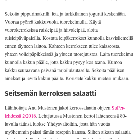
Sekoita pippurimakrilli, feta ja turkkilainen jogurtti keskenään.
Vuoraa pyöreä kakkuvuoka tuorekelmulla. Käytä
vuorokerroksissa ruisleipää ja hiivaleipää, aloita
ruisleipäviipaleilla. Kostuta leipäkerrokset kunnolla kasvisliemellä
ennen täytteen laittoa. Kahteen kerrokseen tulee kalaseosta,
yhteen voileipäpikkelssiä ja yhteen tuorejuustoa. Laita tuorekelmu
kunnolla kakun päälle, jotta kakku pysyy kos-teana. Kumoa
kakku seuraavana päivänä tarjoilulautaselle. Sekoita päällisen
ainekset ja levitä kakun päälle. Koristele kakku mielesi mukaan.
Seitsemän kerroksen salaatti
Lähihoitaja Anu Mustonen jakoi kerrossalaatin ohjeen
SuPer-
lehdessä 2/2016
. Lehtijutussa Mustonen kertoi lähteneensä 80-
luvulla tätinsä luokse Yhdysvaltoihin, josta hän vuotta
myöhemmin palasi tämän reseptin kanssa. Siihen aikaan salaattia