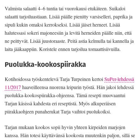
Valmista salaatti 4–6 tuntia tai vuorokausi etukäteen. Suikaloi
salaatti tarjoiluastiaan. Lisää päälle pienitty varsiselleri, paprika ja
sipuli kukin omaksi kerrokseksi. Lisää jäiset herneet. Lisää
halutessasi sokeri majoneesiin ja levitä herneiden päälle niin, että
ne peittyvät. Lisää juustoraaste. Peitä astia kelmulla tai kannella ja
laita jääkaappiin. Koristele ennen tarjoilua tomaattisiivuilla.
Puolukka-kookospiirakka
Kotihoidossa työskentelevä Tarja Turpeinen kertoi
SuPer-lehdessä
11/2017
haaveilleensa nuorena leipurin työstä. Hän jakoi lehdessä
puolukka-kookospiirakka-ohjeensa. Tämä resepti muovaantui
Tarjan käsissä kahdesta eri reseptistä. Myös alkuperäisen
piirakkaohjeen punaherukat Tarja vaihtoi puolukoiksi.
Tarjan mukaan kookos sopii hyvin yhteen kirpeiden marjojen
kanssa. Hän totesi käyttävänsä kookosta muutenkin paljon, sillä se