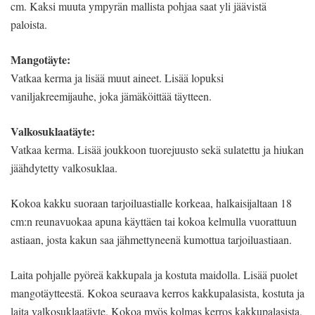
cm. Kaksi muuta ympyrän mallista pohjaa saat yli jäävistä
paloista.
Mangotäyte:
Vatkaa kerma ja lisää muut aineet. Lisää lopuksi
vaniljakreemijauhe, joka jämäköittää täytteen.
Valkosuklaatäyte:
Vatkaa kerma. Lisää joukkoon tuorejuusto sekä sulatettu ja hiukan
jäähdytetty valkosuklaa.
Kokoa kakku suoraan tarjoiluastialle korkeaa, halkaisijaltaan 18
cm:n reunavuokaa apuna käyttäen tai kokoa kelmulla vuorattuun
astiaan, josta kakun saa jähmettyneenä kumottua tarjoiluastiaan.
Laita pohjalle pyöreä kakkupala ja kostuta maidolla. Lisää puolet
mangotäytteestä. Kokoa seuraava kerros kakkupalasista, kostuta ja
laita valkosuklaatäyte. Kokoa myös kolmas kerros kakkupalasista,