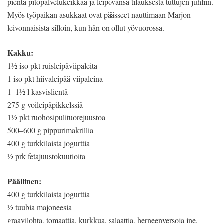
pientä pitopalvelukeikkaa ja leipovansa tilauksesta tuttujen juhliin.
Myös työpaikan asukkaat ovat päässeet nauttimaan Marjon
leivonnaisista silloin, kun hän on ollut yövuorossa.
Kakku:
1½ iso pkt ruisleipäviipaleita
1 iso pkt hiivaleipää viipaleina
1–1½ l kasvislientä
275 g voileipäpikkelssiä
1½ pkt ruohosipulituorejuustoa
500–600 g pippurimakrillia
400 g turkkilaista jogurttia
½ prk fetajuustokuutioita
Päällinen:
400 g turkkilaista jogurttia
½ tuubia majoneesia
graavilohta, tomaattia, kurkkua, salaattia, herneenversoja jne.