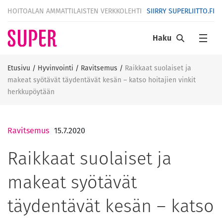
HOITOALAN AMMATTILAISTEN VERKKOLEHTI
SIIRRY SUPERLIITTO.FI
Haku
Etusivu
/
Hyvinvointi
/
Ravitsemus
/
Raikkaat suolaiset ja
makeat syötävät täydentävät kesän – katso hoitajien vinkit
herkkupöytään
Ravitsemus
15.7.2020
Raikkaat suolaiset ja
makeat syötävät
täydentävät kesän – katso