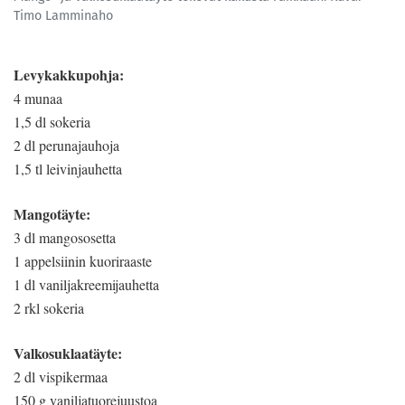
Timo Lamminaho
Levykakkupohja:
4 munaa
1,5 dl sokeria
2 dl perunajauhoja
1,5 tl leivinjauhetta
Mangotäyte:
3 dl mangososetta
1 appelsiinin kuoriraaste
1 dl vaniljakreemijauhetta
2 rkl sokeria
Valkosuklaatäyte:
2 dl vispikermaa
150 g vaniljatuorejuustoa