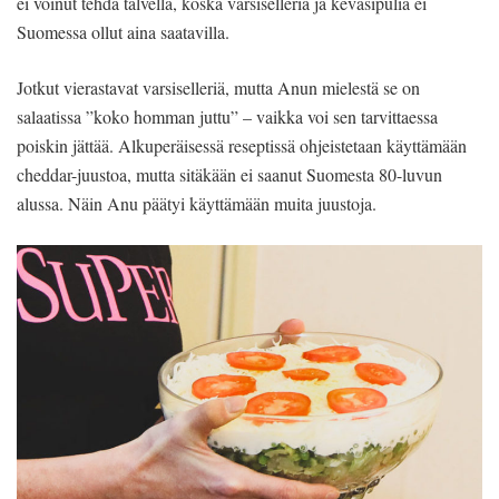
ei voinut tehdä talvella, koska varsiselleriä ja keväsipulia ei
Suomessa ollut aina saatavilla.
Jotkut vierastavat varsiselleriä, mutta Anun mielestä se on
salaatissa ”koko homman juttu” – vaikka voi sen tarvittaessa
poiskin jättää. Alkuperäisessä reseptissä ohjeistetaan käyttämään
cheddar-juustoa, mutta sitäkään ei saanut Suomesta 80-luvun
alussa. Näin Anu päätyi käyttämään muita juustoja.