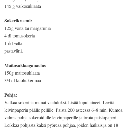
145 g valkosuklaata
Sokerikreemi:
125g voita tai margariinia
4 dl tomusokeria
1 rkl vettä
pastaväriä
Maitosuklaaganache:
150g maitosuklaata
3/4 dl kuohukermaa
Pohja:
Vatkaa sokeri ja munat vaahdoksi. Lisää loput aineet. Levitä
leivinpaperin päälle pellille. Paista 200 asteessa 6–8 min. Kumoa
valmis pohja sokeroidulle leivinpaperille ja irrota paistopaperi.
Leikkaa pohjasta kaksi pyöreää pohjaa, joiden halkaisija on 18