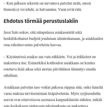
– Kun julkisen sektorin on turvattava palvelut siellä, missä
bisnestä ei voi tehdä, se halvaantuu. Varat eivät riitä.
Ehdotus törmää perustuslakiin
Jussi Salo uskoo, että rahapulassa asiakassetelit sekä
henkilökohtaiset budjetit joudutaan alimitoittamaan, ja asiakkaiden
oma rahoitusvastuu palveluista kasvaa.
– Käytännössä asiakas saa vain näkkärin. Voi ja leikkeleet on
maksettava itse. Esimerkiksi kotihoidon asiakkaan on kenties
ostettava lisää aikaa sekä aterian päivittäinen lämmitys omalla
rahallaan.
Asiakkaan palvelun taso voikin jatkossa riippua siitä, onko hänellä
varaa maksaa tarvitsemistaan lisäpalveluista. Myös syrjäseuduilla
asuvat ovat eriarvoisessa asemassa kaupunkilaisiin nähden, mikäli
sote-keskukseen ajettavasta taksimatkasta on maksettava