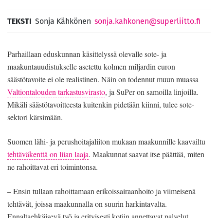
TEKSTI
Sonja Kähkönen
sonja.kahkonen@superliitto.fi
Parhaillaan eduskunnan käsittelyssä olevalle sote- ja
maakuntauudistukselle asetettu kolmen miljardin euron
säästötavoite ei ole realistinen. Näin on todennut muun muassa
Valtiontalouden tarkastusvirasto
, ja SuPer on samoilla linjoilla.
Mikäli säästötavoitteesta kuitenkin pidetään kiinni, tulee sote-
sektori kärsimään.
Suomen lähi- ja perushoitajaliiton mukaan maakunnille kaavailtu
tehtäväkenttä on liian laaja
. Maakunnat saavat itse päättää, miten
ne rahoittavat eri toimintonsa.
– Ensin tullaan rahoittamaan erikoissairaanhoito ja viimeisenä
tehtävät, joissa maakunnalla on suurin harkintavalta.
Ennaltaehkäisevä työ ja erityisesti kotiin annettavat palvelut