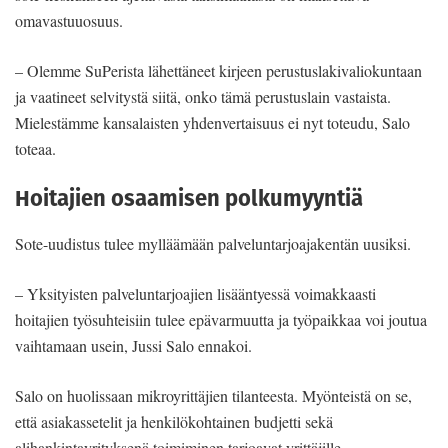
omavastuuosuus.
– Olemme SuPerista lähettäneet kirjeen perustuslakivaliokuntaan
ja vaatineet selvitystä siitä, onko tämä perustuslain vastaista.
Mielestämme kansalaisten yhdenvertaisuus ei nyt toteudu, Salo
toteaa.
Hoitajien osaamisen polkumyyntiä
Sote-uudistus tulee mylläämään palveluntarjoajakentän uusiksi.
– Yksityisten palveluntarjoajien lisääntyessä voimakkaasti
hoitajien työsuhteisiin tulee epävarmuutta ja työpaikkaa voi joutua
vaihtamaan usein, Jussi Salo ennakoi.
Salo on huolissaan mikroyrittäjien tilanteesta. Myönteistä on se,
että asiakassetelit ja henkilökohtainen budjetti sekä
alihankintayrityksenä toimiminen tarjoavat yrittäjille