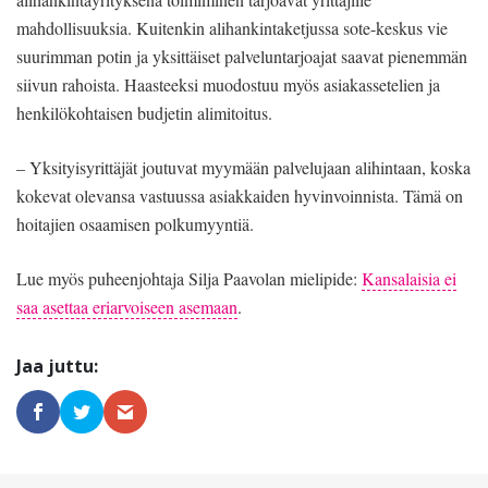
mahdollisuuksia. Kuitenkin alihankintaketjussa sote-keskus vie
suurimman potin ja yksittäiset palveluntarjoajat saavat pienemmän
siivun rahoista. Haasteeksi muodostuu myös asiakassetelien ja
henkilökohtaisen budjetin alimitoitus.
– Yksityisyrittäjät joutuvat myymään palvelujaan alihintaan, koska
kokevat olevansa vastuussa asiakkaiden hyvinvoinnista. Tämä on
hoitajien osaamisen polkumyyntiä.
Lue myös puheenjohtaja Silja Paavolan mielipide:
Kansalaisia ei
saa asettaa eriarvoiseen asemaan
.