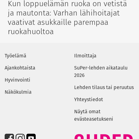
Kun loppuelämän ruoka on vetistä
ja mautonta: Varhan lähihoitajat
vaativat asukkaille parempaa
ruokahuoltoa
Työelämä
Ilmoittaja
Ajankohtaista
SuPer-lehden aikataulu
2026
Hyvinvointi
Lehden tilaus tai peruutus
Näkökulmia
Yhteystiedot
Näytä omat
evästeasetukseni