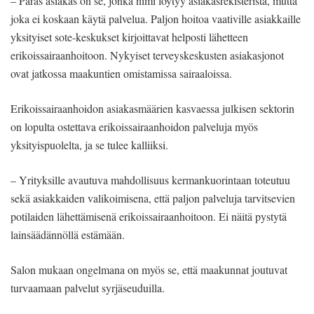
– Paras asiakas on se, jonka nimi löytyy asiakasrekisteristä, mutta
joka ei koskaan käytä palvelua. Paljon hoitoa vaativille asiakkaille
yksityiset sote-keskukset kirjoittavat helposti lähetteen
erikoissairaanhoitoon. Nykyiset terveyskeskusten asiakasjonot
ovat jatkossa maakuntien omistamissa sairaaloissa.
Erikoissairaanhoidon asiakasmäärien kasvaessa julkisen sektorin
on lopulta ostettava erikoissairaanhoidon palveluja myös
yksityispuolelta, ja se tulee kalliiksi.
– Yrityksille avautuva mahdollisuus kermankuorintaan toteutuu
sekä asiakkaiden valikoimisena, että paljon palveluja tarvitsevien
potilaiden lähettämisenä erikoissairaanhoitoon. Ei näitä pystytä
lainsäädännöllä estämään.
Salon mukaan ongelmana on myös se, että maakunnat joutuvat
turvaamaan palvelut syrjäseuduilla.