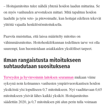
– Hoitajamitoitus tulee nähdä yhtenä hoidon laadun mittarina. Se
on myös vanhuuden arvostuksen mittari. Mitä tapahtuu hoidon
laadulle ja työn veto- ja pitovoimalle, kun hoitajat edelleen tekevät
ylitöitä vajaalla henkilöstömitoituksella.
Paavola muistuttaa, että laissa määritelty mitoitus on
vähimmäismitoitus. Hoitohenkilökunnan todellinen tarve voi olla
suurempi, kun huomioidaan asiakkaiden yksilölliset tarpeet.
Ilman rangaistusta mitoitukseen
suhtaudutaan suosituksena
Terveyden ja hyvinvoinnin laitoksen seurannan
mukaan viime
syksynä noin kolmannes vanhusten ympärivuorokautisen hoidon
yksiköistä ylsi lopulliseen 0,7 mitoitukseen. Nyt vaadittavaan 0,65
mitoitukseen ylsivät lähes kaikki yksiköt. Hoitajamitoitus
säädettiin 2020, ja 0,7 mitoituksen piti alun perin tulla voimaan