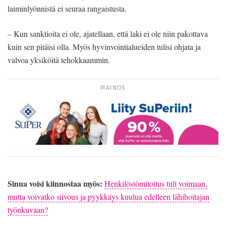
laiminlyönnistä ei seuraa rangaistusta.
– Kun sanktioita ei ole, ajatellaan, että laki ei ole niin pakottava
kuin sen pitäisi olla. Myös hyvinvointialueiden tulisi ohjata ja
valvoa yksiköitä tehokkaammin.
MAINOS
Sinua voisi kiinnostaa myös:
Henkilöstömitoitus tuli voimaan,
mutta voivatko siivous ja pyykkäys kuulua edelleen lähihoitajan
työnkuvaan?