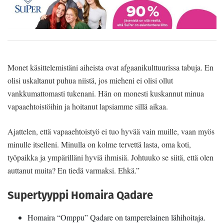
Monet käsittelemistäni aiheista ovat afgaanikulttuurissa tabuja. En
olisi uskaltanut puhua niistä, jos mieheni ei olisi ollut
vankkumattomasti tukenani. Hän on monesti kuskannut minua
vapaaehtoistöihin ja hoitanut lapsiamme sillä aikaa.
Ajattelen, että vapaaehtoistyö ei tuo hyvää vain muille, vaan myös
minulle itselleni. Minulla on kolme tervettä lasta, oma koti,
työpaikka ja ympärilläni hyviä ihmisiä. Johtuuko se siitä, että olen
auttanut muita? En tiedä varmaksi. Ehkä.”
Supertyyppi Homaira Qadare
Homaira “Omppu” Qadare on tamperelainen lähihoitaja.