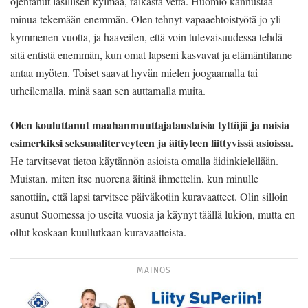
ojentanut lasillisen kylmää, raikasta vettä. Huomio kannustaa
minua tekemään enemmän. Olen tehnyt vapaaehtoistyötä jo yli
kymmenen vuotta, ja haaveilen, että voin tulevaisuudessa tehdä
sitä entistä enemmän, kun omat lapseni kasvavat ja elämäntilanne
antaa myöten. Toiset saavat hyvän mielen joogaamalla tai
urheilemalla, minä saan sen auttamalla muita.
Olen kouluttanut maahanmuuttajataustaisia tyttöjä ja naisia
esimerkiksi seksuaaliterveyteen ja äitiyteen liittyvissä asioissa.
He tarvitsevat tietoa käytännön asioista omalla äidinkielellään.
Muistan, miten itse nuorena äitinä ihmettelin, kun minulle
sanottiin, että lapsi tarvitsee päiväkotiin kuravaatteet. Olin silloin
asunut Suomessa jo useita vuosia ja käynyt täällä lukion, mutta en
ollut koskaan kuullutkaan kuravaatteista.
MAINOS