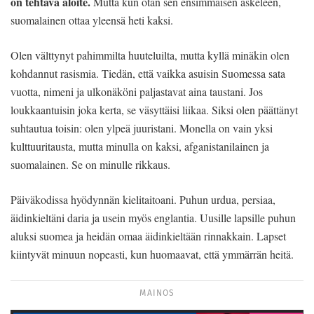
on tehtävä aloite.
Mutta kun otan sen ensimmäisen askeleen,
suomalainen ottaa yleensä heti kaksi.
Olen välttynyt pahimmilta huuteluilta, mutta kyllä minäkin olen
kohdannut rasismia. Tiedän, että vaikka asuisin Suomessa sata
vuotta, nimeni ja ulkonäköni paljastavat aina taustani. Jos
loukkaantuisin joka kerta, se väsyttäisi liikaa. Siksi olen päättänyt
suhtautua toisin: olen ylpeä juuristani. Monella on vain yksi
kulttuuritausta, mutta minulla on kaksi, afganistanilainen ja
suomalainen. Se on minulle rikkaus.
Päiväkodissa hyödynnän kielitaitoani. Puhun urdua, persiaa,
äidinkieltäni daria ja usein myös englantia. Uusille lapsille puhun
aluksi suomea ja heidän omaa äidinkieltään rinnakkain. Lapset
kiintyvät minuun nopeasti, kun huomaavat, että ymmärrän heitä.
MAINOS