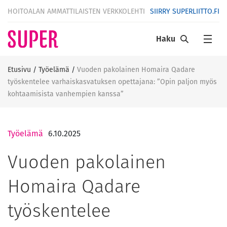
HOITOALAN AMMATTILAISTEN VERKKOLEHTI
SIIRRY SUPERLIITTO.FI
Haku
Etusivu
/
Työelämä
/
Vuoden pakolainen Homaira Qadare
työskentelee varhaiskasvatuksen opettajana: ”Opin paljon myös
kohtaamisista vanhempien kanssa”
Työelämä
6.10.2025
Vuoden pakolainen
Homaira Qadare
työskentelee