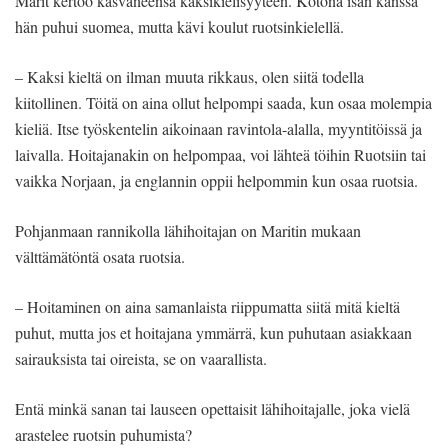
Marit kertoo kasvaneensa kaksikielisyyteen. Kotona isän kanssa
hän puhui suomea, mutta kävi koulut ruotsinkielellä.
– Kaksi kieltä on ilman muuta rikkaus, olen siitä todella
kiitollinen. Töitä on aina ollut helpompi saada, kun osaa molempia
kieliä. Itse työskentelin aikoinaan ravintola-alalla, myyntitöissä ja
laivalla. Hoitajanakin on helpompaa, voi lähteä töihin Ruotsiin tai
vaikka Norjaan, ja englannin oppii helpommin kun osaa ruotsia.
Pohjanmaan rannikolla lähihoitajan on Maritin mukaan
välttämätöntä osata ruotsia.
– Hoitaminen on aina samanlaista riippumatta siitä mitä kieltä
puhut, mutta jos et hoitajana ymmärrä, kun puhutaan asiakkaan
sairauksista tai oireista, se on vaarallista.
Entä minkä sanan tai lauseen opettaisit lähihoitajalle, joka vielä
arastelee ruotsin puhumista?