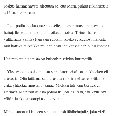
Joskus hämmennystä aiheuttaa se, että Maria puhuu riikinruotsia
eikä suomenruotsia.
– Joku potilas joskus totesi toiselle, suomenruotsia puhuvalle
hoitajalle, että minä en puhu oikeaa ruotsia. Toinen halusi
välttämättä vaihtaa kanssani ruotsiin, koska se kuulosti hänestä
niin hauskalta, vaikka muiden hoitajien kanssa hän puhu suomea.
Useimmiten tilanteista on kuitenkin selvitty huumorilla.
– Yksi työelämässä opituista sairaalatermeistä on stickbäcken eli
alusastia. Olin laittamassa alusastiaa ruotsinkieliselle potilaalle
enkä yhtäkkiä muistanut sanaa. Mieleen tuli vain bestick eli
aterimet. Mainitsin asiasta potilaalle, jota nauratti, että kyllä nyt
vähän lusikkaa isompi astia tarvitaan.
Minkä sanan tai lauseen sinä opettaisit lähihoitajalle, joka vielä