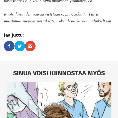
tarvitse edes olla kovin hyvä tullakseen ymmärretyksi.
Ruotsalaisuuden päivää vietetään 6. marraskuuta. Päivä
muistuttaa suomenruotsalaisten oikeudesta käyttää äidinkieltään.
SINUA VOISI KIINNOSTAA MYÖS