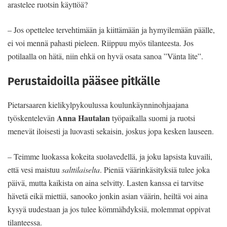
arastelee ruotsin käyttöä?
– Jos opettelee tervehtimään ja kiittämään ja hymyilemään päälle,
ei voi mennä pahasti pieleen. Riippuu myös tilanteesta. Jos
potilaalla on hätä, niin ehkä on hyvä osata sanoa ”Vänta lite”.
Perustaidoilla pääsee pitkälle
Pietarsaaren kielikylpykoulussa koulunkäynninohjaajana
Anna Hautalan
työskentelevän
työpaikalla suomi ja ruotsi
menevät iloisesti ja luovasti sekaisin, joskus jopa kesken lauseen.
– Teimme luokassa kokeita suolavedellä, ja joku lapsista kuvaili,
että vesi maistuu
salttilaiselta
. Pieniä väärinkäsityksiä tulee joka
päivä, mutta kaikista on aina selvitty. Lasten kanssa ei tarvitse
hävetä eikä miettiä, sanooko jonkin asian väärin, heiltä voi aina
kysyä uudestaan ja jos tulee kömmähdyksiä, molemmat oppivat
tilanteessa.