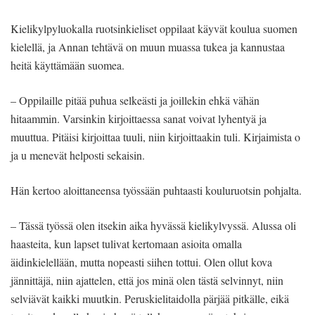
Kielikylpyluokalla ruotsinkieliset oppilaat käyvät koulua suomen
kielellä, ja Annan tehtävä on muun muassa tukea ja kannustaa
heitä käyttämään suomea.
– Oppilaille pitää puhua selkeästi ja joillekin ehkä vähän
hitaammin. Varsinkin kirjoittaessa sanat voivat lyhentyä ja
muuttua. Pitäisi kirjoittaa tuuli, niin kirjoittaakin tuli. Kirjaimista o
ja u menevät helposti sekaisin.
Hän kertoo aloittaneensa työssään puhtaasti kouluruotsin pohjalta.
– Tässä työssä olen itsekin aika hyvässä kielikylvyssä. Alussa oli
haasteita, kun lapset tulivat kertomaan asioita omalla
äidinkielellään, mutta nopeasti siihen tottui. Olen ollut kova
jännittäjä, niin ajattelen, että jos minä olen tästä selvinnyt, niin
selviävät kaikki muutkin. Peruskielitaidolla pärjää pitkälle, eikä