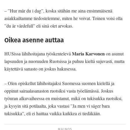
– ”Hur mår du i dag”, koska sitähän me aina ensimmäisenä
asiakkailtamme tiedostelemme, miten he voivat. Toinen voisi olla
”du är värdefull” eli sinä olet arvokas.
Oikea asenne auttaa
Maria Karvonen
HUSissa lähihoitajana työskentelevä
on asunut
lapsuuden ja nuoruuden Ruotsissa ja puhuu kieltä sujuvasti, mutta
käytettävä sanasto on joskus hakusessa.
– Olen opiskellut lähihoitajaksi Suomessa suomen kielellä ja
oppinut sairaalasanaston ruotsiksi vasta työelämässä. Joskus
työuran alkuvaiheessa en muistanut, mikä on tukisukka ruotsiksi,
ja kysyin sitä potilaalta, joka vastasi ”Ja men vi säger bara
tukisukka”, eli ei haittaa vaikka kaikkea ei tiedäkään.
MAINOS