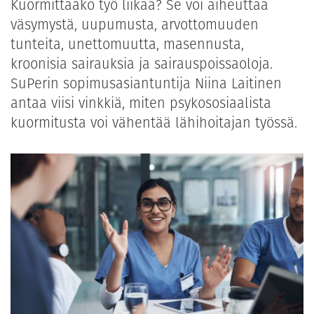
Kuormittaako työ liikaa? Se voi aiheuttaa
väsymystä, uupumusta, arvottomuuden
tunteita, unettomuutta, masennusta,
kroonisia sairauksia ja sairauspoissaoloja.
SuPerin sopimusasiantuntija Niina Laitinen
antaa viisi vinkkiä, miten psykososiaalista
kuormitusta voi vähentää lähihoitajan työssä.