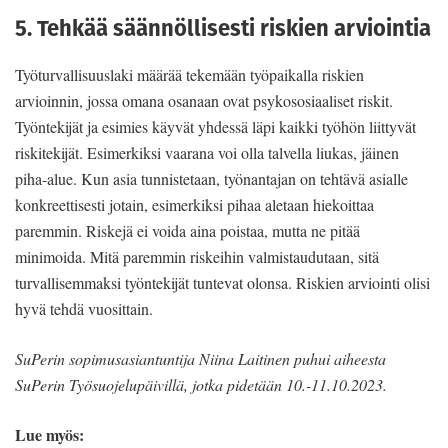
5. Tehkää säännöllisesti riskien arviointia
Työturvallisuuslaki määrää tekemään työpaikalla riskien
arvioinnin, jossa omana osanaan ovat psykososiaaliset riskit.
Työntekijät ja esimies käyvät yhdessä läpi kaikki työhön liittyvät
riskitekijät. Esimerkiksi vaarana voi olla talvella liukas, jäinen
piha-alue. Kun asia tunnistetaan, työnantajan on tehtävä asialle
konkreettisesti jotain, esimerkiksi pihaa aletaan hiekoittaa
paremmin. Riskejä ei voida aina poistaa, mutta ne pitää
minimoida. Mitä paremmin riskeihin valmistaudutaan, sitä
turvallisemmaksi työntekijät tuntevat olonsa. Riskien arviointi olisi
hyvä tehdä vuosittain.
SuPerin sopimusasiantuntija Niina Laitinen puhui aiheesta
SuPerin Työsuojelupäivillä, jotka pidetään 10.-11.10.2023.
Lue myös: