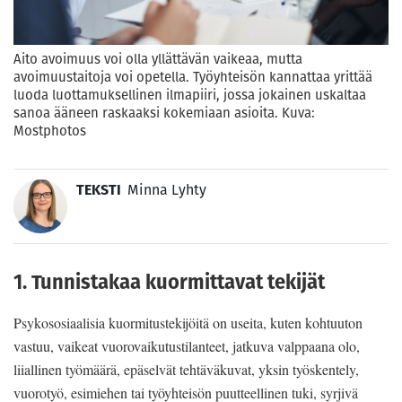
Aito avoimuus voi olla yllättävän vaikeaa, mutta
avoimuustaitoja voi opetella. Työyhteisön kannattaa yrittää
luoda luottamuksellinen ilmapiiri, jossa jokainen uskaltaa
sanoa ääneen raskaaksi kokemiaan asioita. Kuva:
Mostphotos
TEKSTI
Minna Lyhty
1. Tunnistakaa kuormittavat tekijät
Psykososiaalisia kuormitustekijöitä on useita, kuten kohtuuton
vastuu, vaikeat vuorovaikutustilanteet, jatkuva valppaana olo,
liiallinen työmäärä, epäselvät tehtäväkuvat, yksin työskentely,
vuorotyö, esimiehen tai työyhteisön puutteellinen tuki, syrjivä