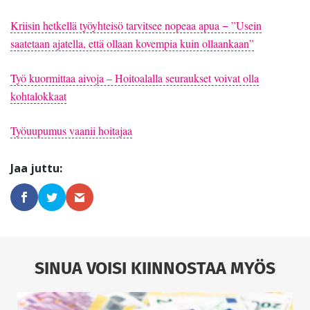
Kriisin hetkellä työyhteisö tarvitsee nopeaa apua − ”Usein
saatetaan ajatella, että ollaan kovempia kuin ollaankaan”
Työ kuormittaa aivoja – Hoitoalalla seuraukset voivat olla
kohtalokkaat
Työuupumus vaanii hoitajaa
SINUA VOISI KIINNOSTAA MYÖS