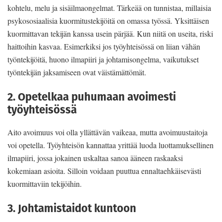
kohtelu, melu ja sisäilmaongelmat. Tärkeää on tunnistaa, millaisia
psykososiaalisia kuormitustekijöitä on omassa työssä. Yksittäisen
kuormittavan tekijän kanssa usein pärjää. Kun niitä on useita, riski
haittoihin kasvaa. Esimerkiksi jos työyhteisössä on liian vähän
työntekijöitä, huono ilmapiiri ja johtamisongelma, vaikutukset
työntekijän jaksamiseen ovat väistämättömät.
2. Opetelkaa puhumaan avoimesti
työyhteisössä
Aito avoimuus voi olla yllättävän vaikeaa, mutta avoimuustaitoja
voi opetella. Työyhteisön kannattaa yrittää luoda luottamuksellinen
ilmapiiri, jossa jokainen uskaltaa sanoa ääneen raskaaksi
kokemiaan asioita. Silloin voidaan puuttua ennaltaehkäisevästi
kuormittaviin tekijöihin.
3. Johtamistaidot kuntoon