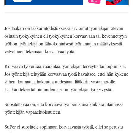
Jos lääkäri on lääkärintodistuksessa arvioinut työntekijän olevan
osittain työkykyinen eli työkykyinen korvaavaan tai kevennettyyn
työhön, työntekijä on lähtökohtaisesti työnantajan määräyksestä
velvollinen tekemään korvaavaa työtä.
Korvaava työ ei saa vaarantaa työntekijän terveyttä tai toipumista.
Jos työntekijä tehtyään korvaavaa työtä havaitsee, ettei hän kykene
siihen, kannattaa hakeutua uudestaan lääkärin vastaanotolle.
Lääkäri tekee tällöin uuden arvion työntekijän työkyvystä.
Suositeltavaa on, että korvaava työ perustuisi kaikissa tilanteissa
työntekijän vapaaehtoisuuteen.
SuPer ei suosittele sopimaan korvaavasta työstä, ellei se perustu