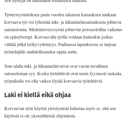
Sen hyötyjä on tutkittukin toistaiseksi niukasti.
Työterveyslaitoksen parin vuoden takaisen katsauksen mukaan
korvaava työ voi lyhentää tuki- ja liikuntaelinsairauksista johtuvia
sairauslomia. Mielenterveyssyistä johtuviin poissaoloihin vaikutus
on epäselvempi. Korvaavalla työllä voidaan kuitenkin joskus
välttää pitkä työkyvyttömyys. Parhaassa tapauksessa se tarjoaa
työntekijälle mahdollisuuden oppia uutta.
Sote-alalla tuki- ja liikuntaelinvaivat ovat varsin tavallinen
sairausloman syy. Koska työtehtävät ovat usein fyysisesti raskaita,
työpaikalla voi olla vaikea löytää korvaavia työtehtäviä.
Laki ei kiellä eikä ohjaa
Korvaavan työn käytön yleistymistä hidastaa myös se, että sen
käytöstä ei ole yksiselitteistä ohjeistusta.