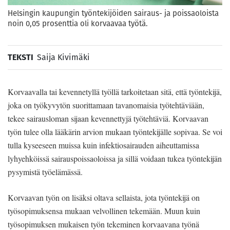
Helsingin kaupungin työntekijöiden sairaus- ja poissaoloista
noin 0,05 prosenttia oli korvaavaa työtä.
TEKSTI
Saija Kivimäki
Korvaavalla tai kevennetyllä työllä tarkoitetaan sitä, että työntekijä,
joka on työkyvytön suorittamaan tavanomaisia työtehtäviään,
tekee sairausloman sijaan kevennettyjä työtehtäviä. Korvaavan
työn tulee olla lääkärin arvion mukaan työntekijälle sopivaa. Se voi
tulla kyseeseen muissa kuin infektiosairauden aiheuttamissa
lyhyehköissä sairauspoissaoloissa ja sillä voidaan tukea työntekijän
pysymistä työelämässä.
Korvaavan työn on lisäksi oltava sellaista, jota työntekijä on
työsopimuksensa mukaan velvollinen tekemään. Muun kuin
työsopimuksen mukaisen työn tekeminen korvaavana työnä