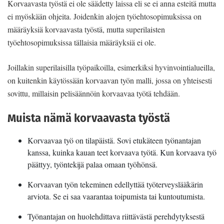
Korvaavasta työstä ei ole säädetty laissa eli se ei anna esteitä mutta
ei myöskään ohjeita. Joidenkin alojen työehtosopimuksissa on
määräyksiä korvaavasta työstä, mutta superilaisten
työehtosopimuksissa tällaisia määräyksiä ei ole.
Joillakin superilaisilla työpaikoilla, esimerkiksi hyvinvointialueilla,
on kuitenkin käytössään korvaavan työn malli, jossa on yhteisesti
sovittu, millaisin pelisäännöin korvaavaa työtä tehdään.
Muista nämä korvaavasta työstä
Korvaavaa työ on tilapäistä. Sovi etukäteen työnantajan
kanssa, kuinka kauan teet korvaava työtä. Kun korvaava työ
päättyy, työntekijä palaa omaan työhönsä.
Korvaavan työn tekeminen edellyttää työterveyslääkärin
arviota. Se ei saa vaarantaa toipumista tai kuntoutumista.
Työnantajan on huolehdittava riittävästä perehdytyksestä