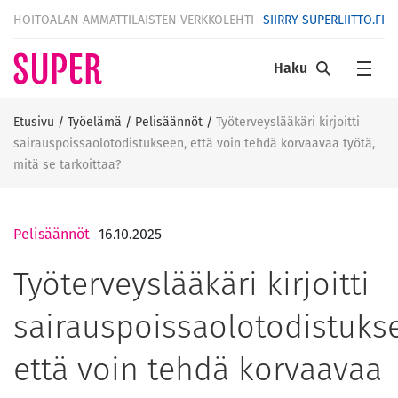
HOITOALAN AMMATTILAISTEN VERKKOLEHTI
SIIRRY SUPERLIITTO.FI
Haku
Etusivu
/
Työelämä
/
Pelisäännöt
/
Työterveyslääkäri kirjoitti
sairauspoissaolotodistukseen, että voin tehdä korvaavaa työtä,
mitä se tarkoittaa?
Pelisäännöt
16.10.2025
Työterveyslääkäri kirjoitti
sairauspoissaolotodistuks
että voin tehdä korvaavaa