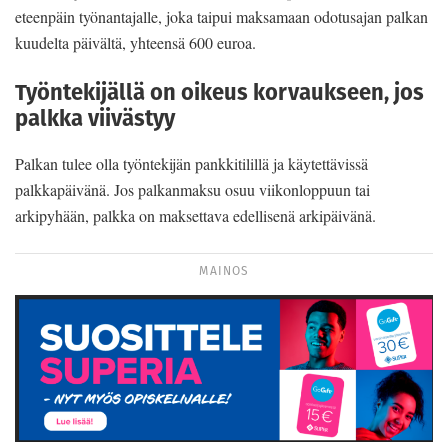
eteenpäin työnantajalle, joka taipui maksamaan odotusajan palkan
kuudelta päivältä, yhteensä 600 euroa.
Työntekijällä on oikeus korvaukseen, jos
palkka viivästyy
Palkan tulee olla työntekijän pankkitilillä ja käytettävissä
palkkapäivänä. Jos palkanmaksu osuu viikonloppuun tai
arkipyhään, palkka on maksettava edellisenä arkipäivänä.
MAINOS