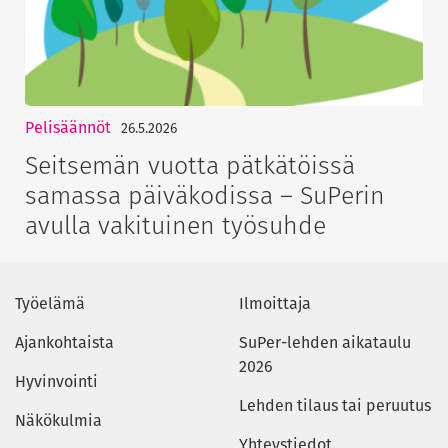
Pelisäännöt
26.5.2026
Seitsemän vuotta pätkätöissä
samassa päiväkodissa – SuPerin
avulla vakituinen työsuhde
Työelämä
Ilmoittaja
Ajankohtaista
SuPer-lehden aikataulu
2026
Hyvinvointi
Lehden tilaus tai peruutus
Näkökulmia
Yhteystiedot