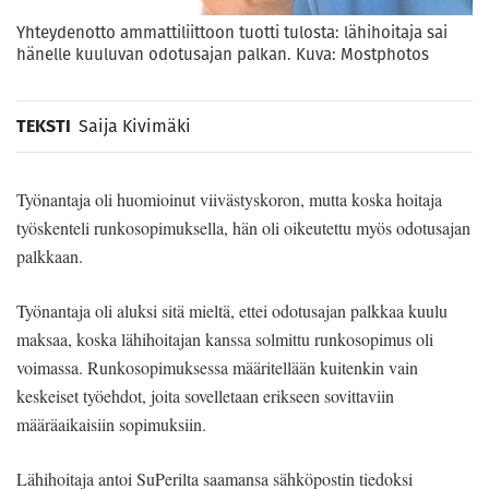
Yhteydenotto ammattiliittoon tuotti tulosta: lähihoitaja sai
hänelle kuuluvan odotusajan palkan. Kuva: Mostphotos
TEKSTI
Saija Kivimäki
Työnantaja oli huomioinut viivästyskoron, mutta koska hoitaja
työskenteli runkosopimuksella, hän oli oikeutettu myös odotusajan
palkkaan.
Työnantaja oli aluksi sitä mieltä, ettei odotusajan palkkaa kuulu
maksaa, koska lähihoitajan kanssa solmittu runkosopimus oli
voimassa. Runkosopimuksessa määritellään kuitenkin vain
keskeiset työehdot, joita sovelletaan erikseen sovittaviin
määräaikaisiin sopimuksiin.
Lähihoitaja antoi SuPerilta saamansa sähköpostin tiedoksi