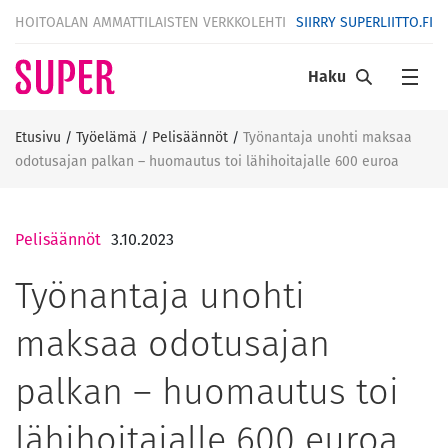
HOITOALAN AMMATTILAISTEN VERKKOLEHTI
SIIRRY SUPERLIITTO.FI
Haku
Etusivu
/
Työelämä
/
Pelisäännöt
/
Työnantaja unohti maksaa
odotusajan palkan – huomautus toi lähihoitajalle 600 euroa
Pelisäännöt
3.10.2023
Työnantaja unohti
maksaa odotusajan
palkan – huomautus toi
lähihoitajalle 600 euroa