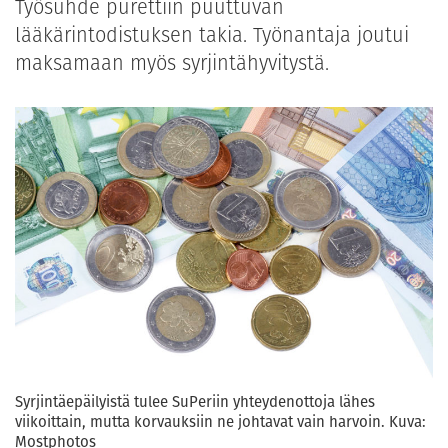
Työsuhde purettiin puuttuvan
lääkärintodistuksen takia. Työnantaja joutui
maksamaan myös syrjintähyvitystä.
Syrjintäepäilyistä tulee SuPeriin yhteydenottoja lähes
viikoittain, mutta korvauksiin ne johtavat vain harvoin. Kuva:
Mostphotos