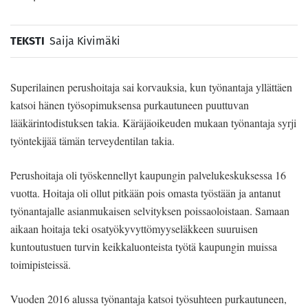
TEKSTI
Saija Kivimäki
Superilainen perushoitaja sai korvauksia, kun työnantaja yllättäen
katsoi hänen työsopimuksensa purkautuneen puuttuvan
lääkärintodistuksen takia. Käräjäoikeuden mukaan työnantaja syrji
työntekijää tämän terveydentilan takia.
Perushoitaja oli työskennellyt kaupungin palvelukeskuksessa 16
vuotta. Hoitaja oli ollut pitkään pois omasta työstään ja antanut
työnantajalle asianmukaisen selvityksen poissaoloistaan. Samaan
aikaan hoitaja teki osatyökyvyttömyyseläkkeen suuruisen
kuntoutustuen turvin keikkaluonteista työtä kaupungin muissa
toimipisteissä.
Vuoden 2016 alussa työnantaja katsoi työsuhteen purkautuneen,