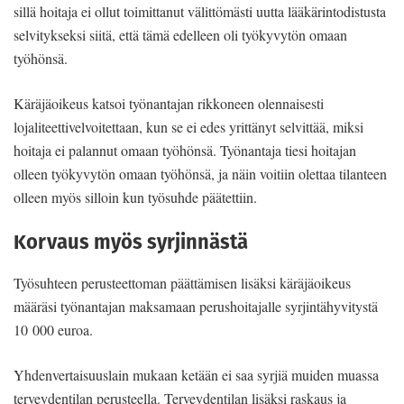
sillä hoitaja ei ollut toimittanut välittömästi uutta lääkärintodistusta
selvitykseksi siitä, että tämä edelleen oli työkyvytön omaan
työhönsä.
Käräjäoikeus katsoi työnantajan rikkoneen olennaisesti
lojaliteettivelvoitettaan, kun se ei edes yrittänyt selvittää, miksi
hoitaja ei palannut omaan työhönsä. Työnantaja tiesi hoitajan
olleen työkyvytön omaan työhönsä, ja näin voitiin olettaa tilanteen
olleen myös silloin kun työsuhde päätettiin.
Korvaus myös syrjinnästä
Työsuhteen perusteettoman päättämisen lisäksi käräjäoikeus
määräsi työnantajan maksamaan perushoitajalle syrjintähyvitystä
10 000 euroa.
Yhdenvertaisuuslain mukaan ketään ei saa syrjiä muiden muassa
terveydentilan perusteella. Terveydentilan lisäksi raskaus ja