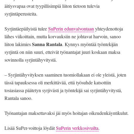
äitiysvapaa ovat tyypillisimpiä liiton tietoon tulevia
syrjintäperusteita.
Syrjintäepäilyistä tulee
SuPerin edunvalvontaan
yhteydenottoja
lähes viikoittain, mutta korvauksiin ne johtavat harvoin, sanoo
Sanna Rantala
liiton lakimies
. Kynnys myöntää työntekijän
syrjintä on niin suuri, etteivät työnantajat juuri koskaan maksa
sovinnolla syrjintähyvitystä.
– Syrjintähyvityksen saaminen tuomiollakaan ei ole yleistä, joten
tässä tapauksessa oli merkittävää, että työsuhde katsottiin
tosiasiassa päätetyn syrjivästi ja työntekijä sai syrjintähyvitystä,
Rantala sanoo.
Työnantajan maksettavaksi jäi myös hoitajan oikeudenkäyntikulut.
Lisää SuPer-voittoja löydät
SuPerin verkkosivuilta
.