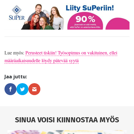
Lue myös:
Perusteet tiskiin! Työsopimus on vakituinen, ellei
määräaikaisuudelle löydy pätevää syytä
SINUA VOISI KIINNOSTAA MYÖS