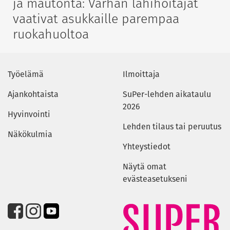
ja mautonta: Varhan lähihoitajat
vaativat asukkaille parempaa
ruokahuoltoa
Työelämä
Ilmoittaja
Ajankohtaista
SuPer-lehden aikataulu
2026
Hyvinvointi
Lehden tilaus tai peruutus
Näkökulmia
Yhteystiedot
Näytä omat
evästeasetukseni