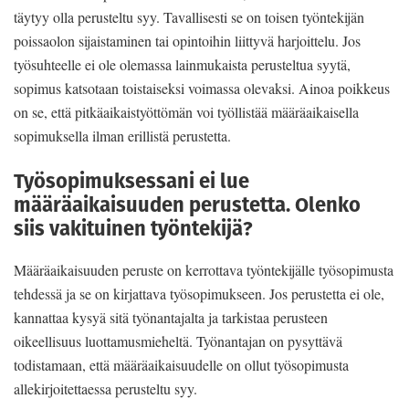
täytyy olla perusteltu syy. Tavallisesti se on toisen työntekijän
poissaolon sijaistaminen tai opintoihin liittyvä harjoittelu. Jos
työsuhteelle ei ole olemassa lainmukaista perusteltua syytä,
sopimus katsotaan toistaiseksi voimassa olevaksi. Ainoa poikkeus
on se, että pitkäaikaistyöttömän voi työllistää määräaikaisella
sopimuksella ilman erillistä perustetta.
Työsopimuksessani ei lue
määräaikaisuuden perustetta. Olenko
siis vakituinen työntekijä?
Määräaikaisuuden peruste on kerrottava työntekijälle työsopimusta
tehdessä ja se on kirjattava työsopimukseen. Jos perustetta ei ole,
kannattaa kysyä sitä työnantajalta ja tarkistaa perusteen
oikeellisuus luottamusmieheltä. Työnantajan on pysyttävä
todistamaan, että määräaikaisuudelle on ollut työsopimusta
allekirjoitettaessa perusteltu syy.