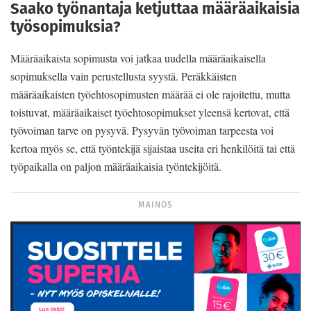
Saako työnantaja ketjuttaa määräaikaisia
työsopimuksia?
Määräaikaista sopimusta voi jatkaa uudella määräaikaisella
sopimuksella vain perustellusta syystä. Peräkkäisten
määräaikaisten työehtosopimusten määrää ei ole rajoitettu, mutta
toistuvat, määräaikaiset työehtosopimukset yleensä kertovat, että
työvoiman tarve on pysyvä. Pysyvän työvoiman tarpeesta voi
kertoa myös se, että työntekijä sijaistaa useita eri henkilöitä tai että
työpaikalla on paljon määräaikaisia työntekijöitä.
MAINOS