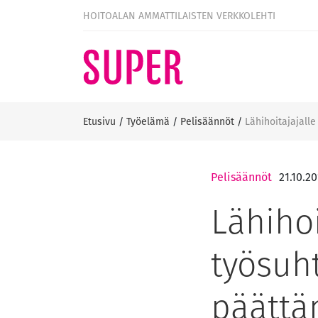
HOITOALAN AMMATTILAISTEN VERKKOLEHTI
Etusivu
/
Työelämä
/
Pelisäännöt
/
Lähihoitajajall
Pelisäännöt
21.10.2
Lähihoi
työsuh
päättä