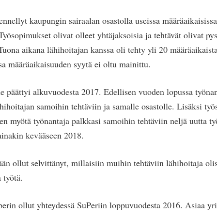
kennellyt kaupungin sairaalan osastolla useissa määräaikaisiss
Työsopimukset olivat olleet yhtäjaksoisia ja tehtävät olivat py
Tuona aikana lähihoitajan kanssa oli tehty yli 20 määräaikaist
a määräaikaisuuden syytä ei oltu mainittu.
e päättyi alkuvuodesta 2017. Edellisen vuoden lopussa työnan
ihoitajan samoihin tehtäviin ja samalle osastolle. Lisäksi työ
en myötä työnantaja palkkasi samoihin tehtäviin neljä uutta ty
 ainakin kevääseen 2018.
 ollut selvittänyt, millaisiin muihin tehtäviin lähihoitaja olisi
 työtä.
perin ollut yhteydessä SuPeriin loppuvuodesta 2016. Asiaa yrit