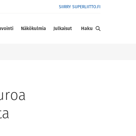
SIIRRY SUPERLIITTO.FI
Haku
nvointi
Näkökulmia
Julkaisut
euroa
ta