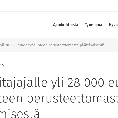
Ajankohtaista
Työelämä
Hyvi
e yli 28 000 euroa työsuhteen perusteettomasta päättämisestä
019
tajajalle yli 28 000 
teen perusteettomas
misestä