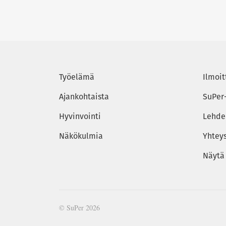
Työelämä
Ilmoit
Ajankohtaista
SuPer
Hyvinvointi
Lehden
Näkökulmia
Yhtey
Näytä
© SuPer 2026