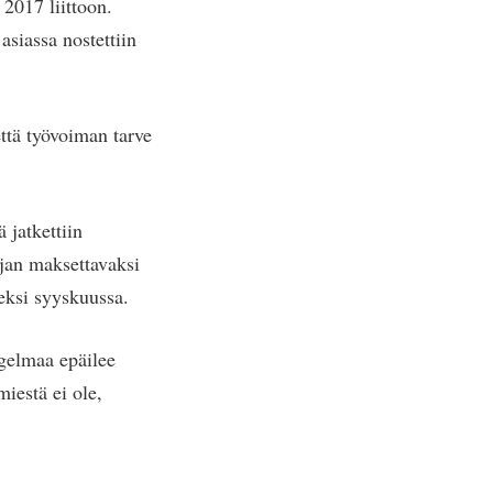
 2017 liittoon.
asiassa nostettiin
että työvoiman tarve
 jatkettiin
jan maksettavaksi
seksi syyskuussa.
ngelmaa epäilee
iestä ei ole,