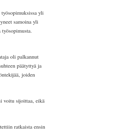
a työsopimuksissa yli
syneet samoina yli
a työsopimusta.
taja oli palkannut
suhteen päätyttyä ja
öntekijää, joiden
 voitu sijoittaa, eikä
ettiin ratkaista ensin