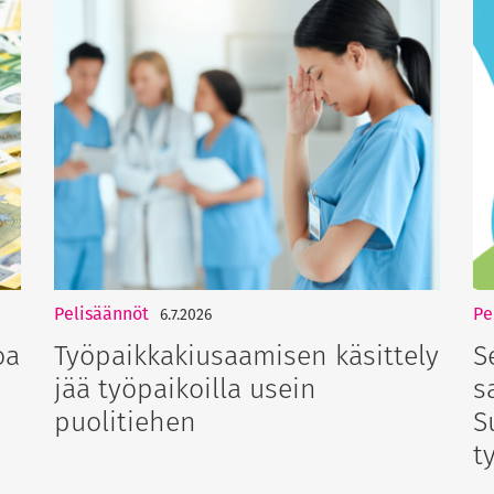
Pelisäännöt
Pe
6.7.2026
oa
Työpaikkakiusaamisen käsittely
S
jää työpaikoilla usein
s
puolitiehen
S
t