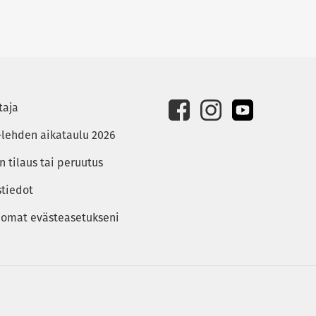
taja
-lehden aikataulu 2026
 tilaus tai peruutus
stiedot
 omat evästeasetukseni