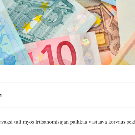
ki
vaksi tuli myös irtisanomisajan palkkaa vastaava korvaus sekä
.