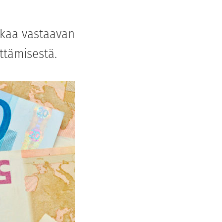
kkaa vastaavan
tämisestä.