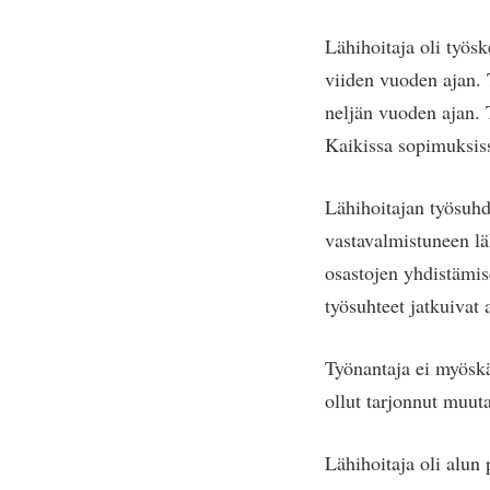
Lähihoitaja oli työs
viiden vuoden ajan. 
neljän vuoden ajan. 
Kaikissa sopimuksiss
Lähihoitajan työsuhd
vastavalmistuneen läh
osastojen yhdistämis
työsuhteet jatkuivat
Työnantaja ei myöskään
ollut tarjonnut muuta
Lähihoitaja oli alun 