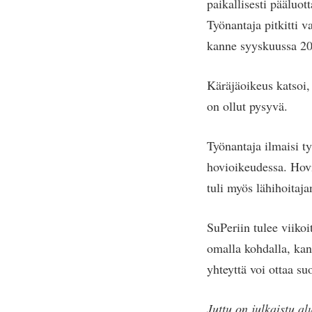
paikallisesti pääluot
Työnantaja pitkitti v
kanne syyskuussa 2
Käräjäoikeus katsoi, 
on ollut pysyvä.
Työnantaja ilmaisi t
hovioikeudessa. Hov
tuli myös lähihoitaj
SuPeriin tulee viikoi
omalla kohdalla, kan
yhteyttä voi ottaa s
Juttu on julkaistu a