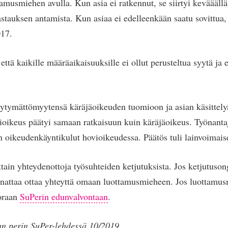
tamusmiehen avulla. Kun asia ei ratkennut, se siirtyi kevääällä
astauksen antamista. Kun asiaa ei edelleenkään saatu sovittua, 
017.
että kaikille määräaikaisuuksille ei ollut perusteltua syytä ja 
yytymättömyytensä käräjäoikeuden tuomioon ja asian käsittelyä
ioikeus päätyi samaan ratkaisuun kuin käräjäoikeus. Työnanta
an oikeudenkäyntikulut hovioikeudessa. Päätös tuli lainvoimai
ttain yhteydenottoja työsuhteiden ketjutuksista. Jos ketjutuso
nattaa ottaa yhteyttä omaan luottamusmieheen. Jos luottamusm
uoraan
SuPerin edunvalvontaan
.
lun perin SuPer-lehdessä 10/2019.