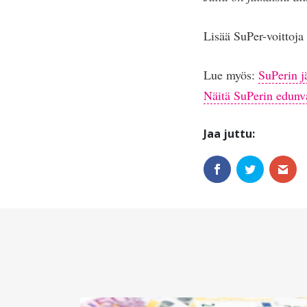
Lisää SuPer-voittoj
Lue myös:
SuPerin j
Näitä SuPerin edunv