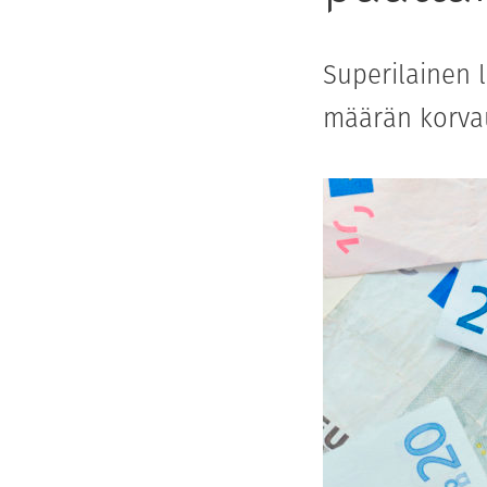
Superilainen 
määrän korvau