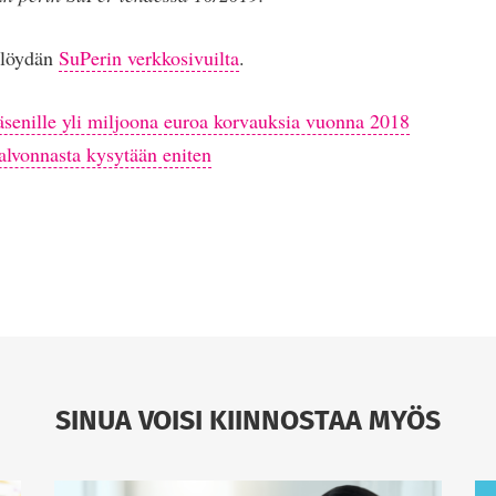
a löydän
SuPerin verkkosivuilta
.
äsenille yli miljoona euroa korvauksia vuonna 2018
alvonnasta kysytään eniten
SINUA VOISI KIINNOSTAA MYÖS