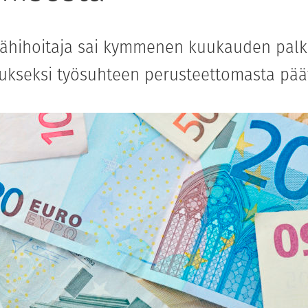
lähihoitaja sai kymmenen kuukauden pal
kseksi työsuhteen perusteettomasta päät