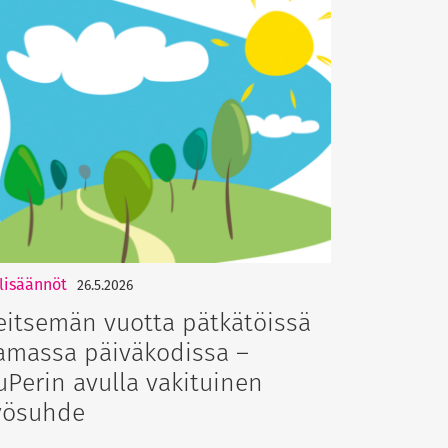
lisäännöt
26.5.2026
eitsemän vuotta pätkätöissä
amassa päiväkodissa –
uPerin avulla vakituinen
yösuhde