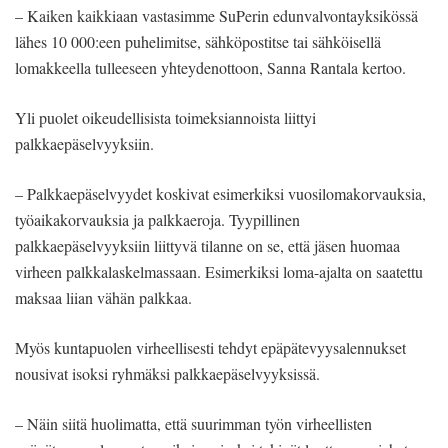
– Kaiken kaikkiaan vastasimme SuPerin edunvalvontayksikössä
lähes 10 000:een puhelimitse, sähköpostitse tai sähköisellä
lomakkeella tulleeseen yhteydenottoon, Sanna Rantala kertoo.
Yli puolet oikeudellisista toimeksiannoista liittyi
palkkaepäselvyyksiin.
– Palkkaepäselvyydet koskivat esimerkiksi vuosilomakorvauksia,
työaikakorvauksia ja palkkaeroja. Tyypillinen
palkkaepäselvyyksiin liittyvä tilanne on se, että jäsen huomaa
virheen palkkalaskelmassaan. Esimerkiksi loma-ajalta on saatettu
maksaa liian vähän palkkaa.
Myös kuntapuolen virheellisesti tehdyt epäpätevyysalennukset
nousivat isoksi ryhmäksi palkkaepäselvyyksissä.
– Näin siitä huolimatta, että suurimman työn virheellisten