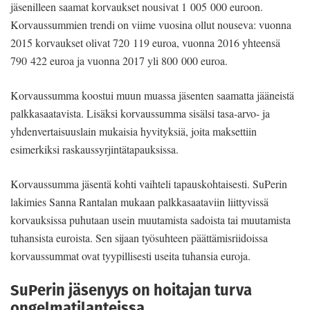
jäsenilleen saamat korvaukset nousivat 1 005 000 euroon.
Korvaussummien trendi on viime vuosina ollut nouseva: vuonna
2015 korvaukset olivat 720 119 euroa, vuonna 2016 yhteensä
790 422 euroa ja vuonna 2017 yli 800 000 euroa.
Korvaussumma koostui muun muassa jäsenten saamatta jääneistä
palkkasaatavista. Lisäksi korvaussumma sisälsi tasa-arvo- ja
yhdenvertaisuuslain mukaisia hyvityksiä, joita maksettiin
esimerkiksi raskaussyrjintätapauksissa.
Korvaussumma jäsentä kohti vaihteli tapauskohtaisesti. SuPerin
lakimies Sanna Rantalan mukaan palkkasaataviin liittyvissä
korvauksissa puhutaan usein muutamista sadoista tai muutamista
tuhansista euroista. Sen sijaan työsuhteen päättämisriidoissa
korvaussummat ovat tyypillisesti useita tuhansia euroja.
SuPerin jäsenyys on hoitajan turva
ongelmatilanteissa