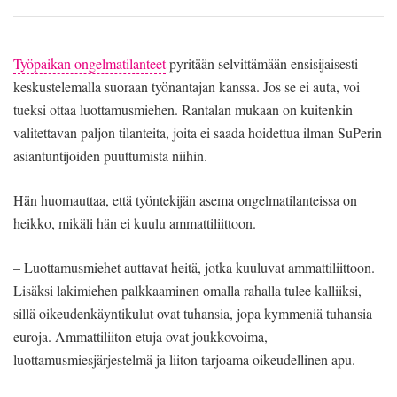
Työpaikan ongelmatilanteet
pyritään selvittämään ensisijaisesti
keskustelemalla suoraan työnantajan kanssa. Jos se ei auta, voi
tueksi ottaa luottamusmiehen. Rantalan mukaan on kuitenkin
valitettavan paljon tilanteita, joita ei saada hoidettua ilman SuPerin
asiantuntijoiden puuttumista niihin.
Hän huomauttaa, että työntekijän asema ongelmatilanteissa on
heikko, mikäli hän ei kuulu ammattiliittoon.
– Luottamusmiehet auttavat heitä, jotka kuuluvat ammattiliittoon.
Lisäksi lakimiehen palkkaaminen omalla rahalla tulee kalliiksi,
sillä oikeudenkäyntikulut ovat tuhansia, jopa kymmeniä tuhansia
euroja. Ammattiliiton etuja ovat joukkovoima,
luottamusmiesjärjestelmä ja liiton tarjoama oikeudellinen apu.