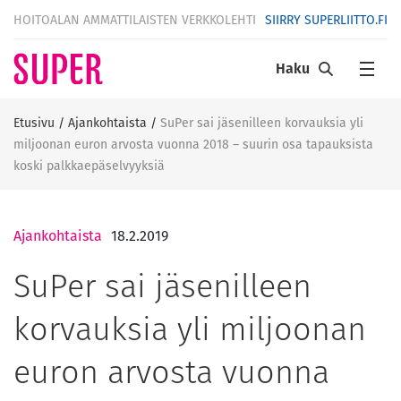
HOITOALAN AMMATTILAISTEN VERKKOLEHTI
SIIRRY SUPERLIITTO.FI
Haku
Etusivu
/
Ajankohtaista
/
SuPer sai jäsenilleen korvauksia yli
miljoonan euron arvosta vuonna 2018 – suurin osa tapauksista
koski palkkaepäselvyyksiä
Ajankohtaista
18.2.2019
SuPer sai jäsenilleen
korvauksia yli miljoonan
euron arvosta vuonna