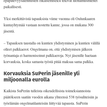
epäpätevyysalennusten oikaisemiseksi tekivät luottamusmiehet
paikallisesti.
Yksi merkittävistä tapauksista viime vuonna oli Oulunkaaren
kuntayhtymää vastaan nostettu kanne, jossa on mukana 300
jäsentä.
– Tapauksen taustalla on kuntien yhdistyminen ja kuntien välillä
olleet palkkaerot. Ongelmana on, että yhdistymisen jälkeen
työnantaja ei harmonisoinut palkkaeroja. Nyt jäsenille haetaan
korvauksia, koska samasta työstä pitää maksaa sama palkka.
Korvauksia SuPerin jäsenille yli
miljoonalla eurolla
Kaikista SuPeriin tulleista oikeudellisista toimeksiannoista
päätökseen saatiin vuoden aikana yhteensä 538 työsuhteisiin ja
työelämän ongelmatilanteisiin liittyvää tapausta. SuPerin