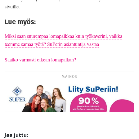
sivuille.
Lue myös:
Miksi saan suurempaa lomapalkkaa kuin työkaverini, vaikka
teemme samaa työtä? SuPerin asiantuntija vastaa
Saatko varmasti oikean lomapalkan?
MAINOS