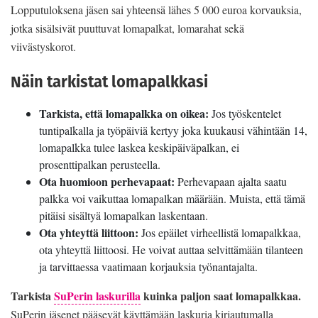
Lopputuloksena jäsen sai yhteensä lähes 5 000 euroa korvauksia,
jotka sisälsivät puuttuvat lomapalkat, lomarahat sekä
viivästyskorot.
Näin tarkistat lomapalkkasi
Tarkista, että lomapalkka on oikea:
Jos työskentelet
tuntipalkalla ja työpäiviä kertyy joka kuukausi vähintään 14,
lomapalkka tulee laskea keskipäiväpalkan, ei
prosenttipalkan perusteella.
Ota huomioon perhevapaat:
Perhevapaan ajalta saatu
palkka voi vaikuttaa lomapalkan määrään. Muista, että tämä
pitäisi sisältyä lomapalkan laskentaan.
Ota yhteyttä liittoon:
Jos epäilet virheellistä lomapalkkaa,
ota yhteyttä liittoosi. He voivat auttaa selvittämään tilanteen
ja tarvittaessa vaatimaan korjauksia työnantajalta.
Tarkista
SuPerin laskurilla
kuinka paljon saat lomapalkkaa.
SuPerin jäsenet pääsevät käyttämään laskuria kirjautumalla